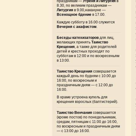
праздникам —
Утреня и Литургия
в
8.30, по великим праздникам —
Литургия
в 9.00,накануне —
Всенощное бдение
в 17.00.
Каждую субботу в 16.00 служится
Вечерня с акафистом
.
Беседы катехизаторов
для лиц,
желающих принять
Таинство
Крещения
, а также для родителей
детей и крестных проходят по
субботам в 12:00 и по воскресеньям
в 13:00.
Таинство Крещения
совершается
каждый день по будням с 10.00 до
16:00, по воскресным и
праздничным дням — с 12.00 до
16:00.
В храме устроена купель для
крещения взрослых (баптистерий).
Таинство Венчания
совершается
(кроме постов) по понедельникам,
средам, пятницам с 11:00 до 16:00,
по воскресным и праздничным дням
— с 13:00 до 16:00.