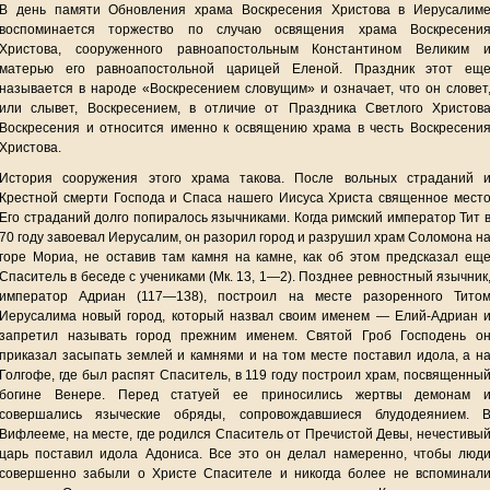
В день памяти Обновления храма Воскресения Христова в Иерусалим
воспоминается торжество по случаю освящения храма Воскресени
Христова, сооруженного равноапостольным Константином Великим 
матерью его равноапостольной царицей Еленой. Праздник этот ещ
называется в народе «Воскресением словущим» и означает, что он словет
или слывет, Воскресением, в отличие от Праздника Светлого Христов
Воскресения и относится именно к освящению храма в честь Воскресени
Христова.
История сооружения этого храма такова. После вольных страданий 
Крестной смерти Господа и Спаса нашего Иисуса Христа священное мест
Его страданий долго попиралось язычниками. Когда римский император Тит 
70 году завоевал Иерусалим, он разорил город и разрушил храм Соломона н
горе Мориа, не оставив там камня на камне, как об этом предсказал ещ
Спаситель в беседе с учениками (Мк. 13, 1—2). Позднее ревностный язычник
император Адриан (117—138), построил на месте разоренного Тито
Иерусалима новый город, который назвал своим именем — Елий-Адриан 
запретил называть город прежним именем. Святой Гроб Господень о
приказал засыпать землей и камнями и на том месте поставил идола, а н
Голгофе, где был распят Спаситель, в 119 году построил храм, посвященны
богине Венере. Перед статуей ее приносились жертвы демонам 
совершались языческие обряды, сопровождавшиеся блудодеянием. 
Вифлееме, на месте, где родился Спаситель от Пречистой Девы, нечестивы
царь поставил идола Адониса. Все это он делал намеренно, чтобы люд
совершенно забыли о Христе Спасителе и никогда более не вспоминал