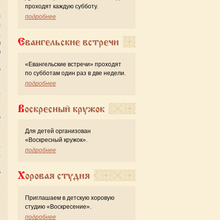
проходят каждую субботу.
е
л
подробнее
л
а
Евангельские встречи
в
в
е
«Евангельские встречи» проходят
ю
по субботам один раз в две недели.
подробнее
,
о
Воскресный кружок
я
у
о
Для детей организован
и
«Воскресный кружок».
,
подробнее
а
я
ь
Хоровая студия
6
Приглашаем в детскую хоровую
студию «Воскресение».
подробнее