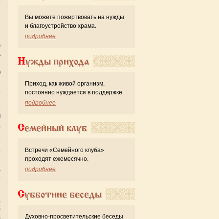
о
з
Вы можете пожертвовать на нужды
й
и благоустройство храма.
и
подробнее
й
ю
ь
Нужды прихода
й
в
я
Приход, как живой организм,
а
постоянно нуждается в поддержке.
и
подробнее
т
м
,
Семейный клуб
ы
х
Встречи «Семейного клуба»
о
проходят ежемесячно.
я
а
подробнее
о
Субботние беседы
,
б
Духовно-просветительские беседы
б