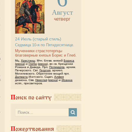
е
я
Август
и
е
четверг
,
а
я
24
Июль
(старый стиль)
Седмица 10-я по Пятидесятнице.
и
Мученники страстотерпцы
о
благоверные князья Борис и Глеб.
в
Мц.
Христины
. Мчч. блгвв. князей
Бориса
а
(
икона
) и
Глеба
(
икона
), во св. Крещении
Романа и Давида. Прп.
Поликарпа
, архим.
е
Печерского. Свт.
Георгия
, архиеп.
Могилевского. Обретение мощей прп.
,
Далмата
Исетского. Сщмч.
Алфея
м
диакона. Свв.
Николая
(
икона
) и
Иоанна
испп., пресвитеров.
и
н
а
Поиск по сайту
й
и
В
й
и
Пожертвования
и