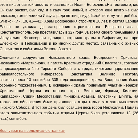
этом пишет святой апостол и евангелист Иоанн Богослов: «На том месте, гд
Он был распят, был сад и в саду гроб новый, в котором еще никто не бы
положен; там положили Иисуса ради пятницы иудейской, потому что гроб бы
близко» (Ин. 19, 41—42). Храм Воскресения строился 10 лет, и святая цариц
Елена не дожила до завершения строительства. Возвратившись 
Константинополь, она преставилась в 327 году. За время своего пребывания 
Иерусалиме благоверная царица построила храмы в Вифлееме, на гор
Елеонской, в Гефсимании и во многих других местах, связанных с жизнь
Спасителя и событиями Ветхого Завета.
Окончание сооружения Новозаветного храма Воскресения Христова
названного «Мартирион», в память Крестных страданий Спасителя, совпал
с прохождением 1-го Тирского Собора и с тридцатилетием царствовани
равноапостольного императора Константина Великого. Поэтом
состоявшееся 13 сентября 335 года освящение храма Воскресения был
особенно торжественным. В освящении храма принимали участие иерарх
Христианской Церкви из многих стран: Вифинии, Фракии, Киликии
Каппадокии, Сирии, Месопотамии, Финикии, Аравии, Палестины, Египта. Н
торжество обновления были приглашены отцы только что закончившегос
Тирского Собора. В тот же день был освящен весь город Иерусалим. Памят
этого знаменательного события отцами Церкви была установлена 13 (2
н.ст.) сентября.
Вернуться на предыдущую страницу