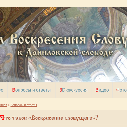
во
Вопросы и ответы
3D-экскурсия
Видео
Фото
авная
»
Вопросы и ответы
Что такое «Воскресение cловущего»?