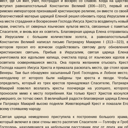
мест, где Он жил, учил, пострадал и воскрес со славою. Когда на царств
вступил равноапостольный Константин Великий (306—337), первый и
римских императоров признавший христианскую религию, он вместе со свое
благочестивой матерью царицей Еленой решил обновить город Иерусалим 
на месте страдания и Воскресения Господа Иисуса Христа воздвигнуть новы
храм, очистить от скверных языческих культов места, связанные с память
Спасителя, и вновь все их освятить. Благоверная царица Елена отправилас
в Иерусалим с большим количеством золота, а равноапостольны
Константин Великий написал письмо Патриарху Макарию I (313—323), 
котором просил его всячески содействовать святому делу обновлени
христианских святынь. Прибыв в Иерусалим, святая царица Елен
уничтожила все идольские капища, очистила город от языческих идолов 
освятила осквернявшиеся места. Она горела желанием отыскать Крес
Господа нашего Иисуса Христа и приказала раскопать место, где стоял хра
Венеры. Там был обнаружен засыпанный Гроб Господень и Лобное место
неподалеку от которого были найдены три креста и гвозди. Чтоб
определить, который из трех крестов принадлежал Спасителю, Патриар
Макарий повелел возлагать кресты поочереди на усопшего, которог
проносили мимо к месту погребения. Как только Крест Христов коснулс
умершего, он тотчас ожил. В величайшей радости благоверная царица Елен
и Патриарх Макарий высоко подняли Животворящий Крест и показали Ег
всему стоявшему народу.
Святая царица немедленно приступила к построению большого храма
который включил в свои стены место распятия Спасителя — Голгофу и Гро
Господень, находившиеся на небольшом расстоянии друг от друга, как о