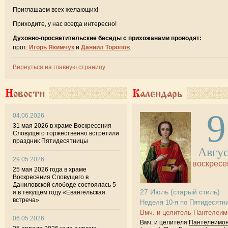
Приглашаем всех желающих!
Приходите, у нас всегда интересно!
Духовно-просветительские беседы с прихожанами проводят:
прот.
Игорь Якимчук
и
Даниил Торопов
.
Вернуться на главную страницу
Новости
Календарь
9
04.06.2026
31 мая 2026 в храме Воскресения
Словущего торжественно встретили
праздник Пятидесятницы
Авгу
29.05.2026
воскресе
25 мая 2026 года в храме
Воскресения Словущего в
Даниловской слободе состоялась 5-
27
Июль
(старый стиль)
я в текущем году «Евангельская
встреча»
Неделя 10-я по Пятидесятн
Вмч. и целитель Пантелеим
06.05.2026
Вмч. и целителя
Пантелеимо