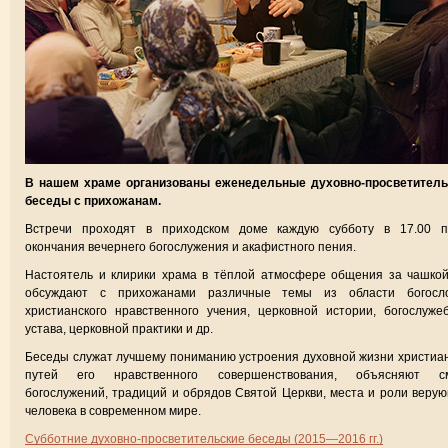
В нашем храме организованы еженедельные духовно-просветитель
беседы с прихожанам.
Встречи проходят в приходском доме каждую субботу в 17.00 п
окончания вечернего богослужения и акафистного пения.
Настоятель и клирики храма в тёплой атмосфере общения за чашко
обсуждают с прихожанами различные темы из области богосло
христианского нравственного учения, церковной истории, богослуже
устава, церковной практики и др.
Беседы служат лучшему пониманию устроения духовной жизни христиа
путей его нравственного совершенствования, объясняют с
богослужений, традиций и обрядов Святой Церкви, места и роли веру
человека в современном мире.
Субботние духовно-просветительские беседы (2015—2016 гг.)