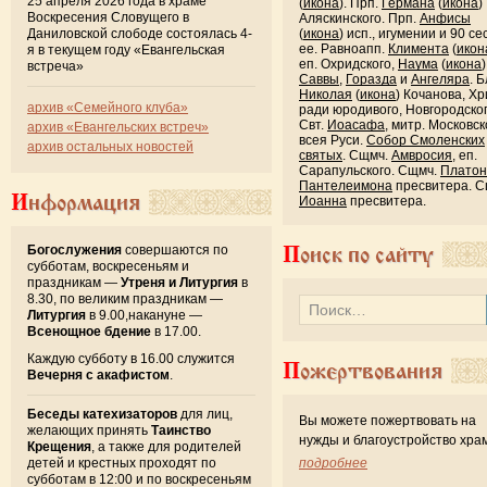
25 апреля 2026 года в храме
(
икона
). Прп.
Германа
(
икона
)
Воскресения Словущего в
Аляскинского. Прп.
Анфисы
Даниловской слободе состоялась 4-
(
икона
) исп., игумении и 90 се
ее. Равноапп.
Климента
(
икон
я в текущем году «Евангельская
еп. Охридского,
Наума
(
икона
)
встреча»
Саввы
,
Горазда
и
Ангеляра
. Б
Николая
(
икона
) Кочанова, Хр
архив «Семейного клуба»
ради юродивого, Новгородског
Свт.
Иоасафа
, митр. Московск
архив «Евангельских встреч»
всея Руси.
Собор Смоленских
архив остальных новостей
святых
. Сщмч.
Амвросия
, еп.
Сарапульского. Сщмч.
Платон
Пантелеимона
пресвитера. С
Информация
Иоанна
пресвитера.
Богослужения
совершаются по
Поиск по сайту
субботам, воскресеньям и
праздникам —
Утреня и Литургия
в
8.30, по великим праздникам —
Литургия
в 9.00,накануне —
Всенощное бдение
в 17.00.
Каждую субботу в 16.00 служится
Пожертвования
Вечерня с акафистом
.
Беседы катехизаторов
для лиц,
Вы можете пожертвовать на
желающих принять
Таинство
нужды и благоустройство хра
Крещения
, а также для родителей
детей и крестных проходят по
подробнее
субботам в 12:00 и по воскресеньям