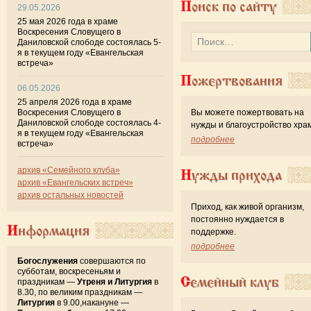
Поиск по сайту
29.05.2026
25 мая 2026 года в храме
Воскресения Словущего в
Даниловской слободе состоялась 5-
я в текущем году «Евангельская
встреча»
Пожертвования
06.05.2026
25 апреля 2026 года в храме
Воскресения Словущего в
Вы можете пожертвовать на
Даниловской слободе состоялась 4-
нужды и благоустройство хра
я в текущем году «Евангельская
подробнее
встреча»
архив «Семейного клуба»
Нужды прихода
архив «Евангельских встреч»
архив остальных новостей
Приход, как живой организм,
постоянно нуждается в
Информация
поддержке.
подробнее
Богослужения
совершаются по
субботам, воскресеньям и
Семейный клуб
праздникам —
Утреня и Литургия
в
8.30, по великим праздникам —
Литургия
в 9.00,накануне —