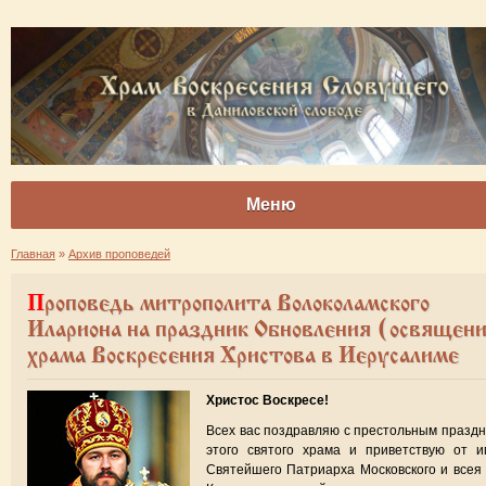
Меню
Главная
»
Архив проповедей
Проповедь митрополита Волоколамского
Илариона на праздник Обновления (освящен
храма Воскресения Христова в Иерусалиме
Христос Воскресе!
Всех вас поздравляю с престольным празд
этого святого храма и приветствую от и
Святейшего Патриарха Московского и всея