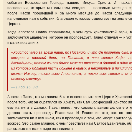
события Воскресения Господа нашего Иисуса Христа. И пасхал
песнопения, которые мы слышали сегодня — несколько месяцев сп
после Пасхи прошедшей и за много месяцев до Пасхи следующ
напоминают нам о событии, благодаря которому существует на земле с
Церковь.
Когда апостола Павла спрашивали, в чем суть христианской веры, 
заключается Евангелие, которое он проповедует, Павел отвечал — и уст
в своих посланиях:
«Христос умер за грехи наши, по Писанию, и что Он погребен был, 
воскрес в третий день, по Писанию, и что явился Кифе, п
двенадцати; потом явился более нежели пятистам братий в одно в
из которых бо́льшая часть доныне в живых, а некоторые и почили; 
явился Иакову, также всем Апостолам; а после всех явился и мне
некоему извергу».
— 1 Кор. 15. 3-8
Апостол Павел, как мы знаем, был в юности гонителем Церкви Христово
после того, как он обратился ко Христу, как Сам Воскресший Христос я
ему на пути в Дамаск, Павел понял, что самым главным делом его 
должна стать проповедь Евангелия. И Евангелие это, как он гово
заключается ни в чем ином, как в проповеди о том, что Иисус Христос у
воскрес. Это самое главное, о чем повествует нам Святое Евангелие, об
рассказывают все четыре евангелиста.