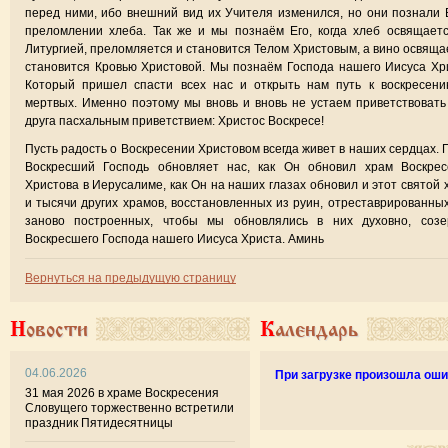
перед ними, ибо внешний вид их Учителя изменился, но они познали 
преломлении хлеба. Так же и мы познаём Его, когда хлеб освящает
Литургией, преломляется и становится Телом Христовым, а вино освяща
становится Кровью Христовой. Мы познаём Господа нашего Иисуса Хр
Который пришел спасти всех нас и открыть нам путь к воскресени
мертвых. Именно поэтому мы вновь и вновь не устаем приветствовать
друга пасхальным приветствием: Христос Воскресе!
Пусть радость о Воскресении Христовом всегда живет в наших сердцах. 
Воскресший Господь обновляет нас, как Он обновил храм Воскрес
Христова в Иерусалиме, как Он на наших глазах обновил и этот святой 
и тысячи других храмов, восстановленных из руин, отреставрированны
заново построенных, чтобы мы обновлялись в них духовно, созе
Воскресшего Господа нашего Иисуса Христа. Аминь
Вернуться на предыдущую страницу
Новости
Календарь
04.06.2026
При загрузке произошла оши
31 мая 2026 в храме Воскресения
Словущего торжественно встретили
праздник Пятидесятницы