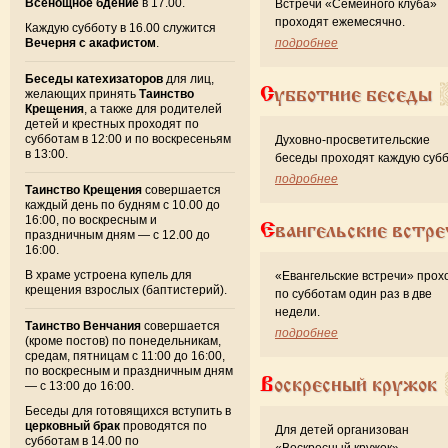
Всенощное бдение
в 17.00.
Встречи «Семейного клуба»
проходят ежемесячно.
Каждую субботу в 16.00 служится
Вечерня с акафистом
.
подробнее
Беседы катехизаторов
для лиц,
Субботние беседы
желающих принять
Таинство
Крещения
, а также для родителей
детей и крестных проходят по
субботам в 12:00 и по воскресеньям
Духовно-просветительские
в 13:00.
беседы проходят каждую субб
подробнее
Таинство Крещения
совершается
каждый день по будням с 10.00 до
16:00, по воскресным и
Евангельские встре
праздничным дням — с 12.00 до
16:00.
В храме устроена купель для
«Евангельские встречи» прох
крещения взрослых (баптистерий).
по субботам один раз в две
недели.
Таинство Венчания
совершается
подробнее
(кроме постов) по понедельникам,
средам, пятницам с 11:00 до 16:00,
по воскресным и праздничным дням
Воскресный кружок
— с 13:00 до 16:00.
Беседы для готовящихся вступить в
церковный брак
проводятся по
Для детей организован
субботам в 14.00 по
«Воскресный кружок».