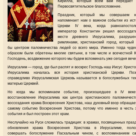
Кирилла, который всем вам передает 
Первосвятительское благословение.
Праздник, который мы совершаем н
напоминает нам о важном событии из ист
Церкви IV века, когда равноапостол
император Константин решил воссоздат
месте древнего Иерусалима, разрушен
римлянами, христианский город, который
бы центром паломничества людей со всего мира. Именно тогда чуд
образом были обретены многие святыни, в том числе и всечестной 
Господень, воздвижение которого мы будем вспоминать уже сегодня веч
Иерусалим — город, где был распят и воскрес Господь наш Иисус Христо
Иерусалима началась вся история христианской Церкви. Поэ
справедливо Иерусалимская Церковь называется в богослужебных те
матерью Церквей.
Но когда мы вспоминаем событие, произошедшее в IV век
восстановление Иерусалима как центра христианского паломничест
воссоздания храма Воскресения Христова, наш духовный взор обращае
самому событию Воскресения Христова, потому что именно в честь 
события и был построен этот храм.
Неслучайно на Руси сложилась традиция: в храмах, посвященных праз
обновления храма Воскресения Христова в Иерусалиме, поло
совершать богослужение Пасхальным чином, с воспоминанием са