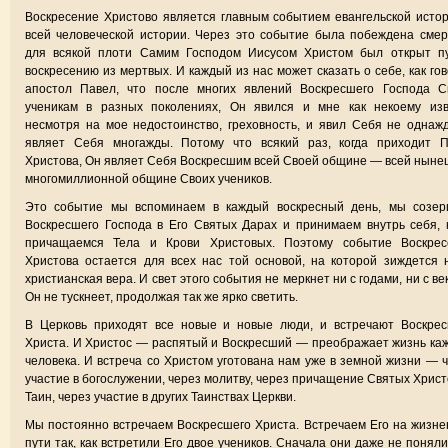
Воскресение Христово является главным событием евангельской исто
всей человеческой истории. Через это событие была побеждена смер
для всякой плоти Самим Господом Иисусом Христом был открыт пу
воскресению из мертвых. И каждый из нас может сказать о себе, как го
апостол Павел, что после многих явлений Воскресшего Господа С
ученикам в разных поколениях, Он явился и мне как некоему изве
несмотря на мое недостоинство, греховность, и явил Себя не однаж
являет Себя многажды. Потому что всякий раз, когда приходит П
Христова, Он являет Себя Воскресшим всей Своей общине — всей нын
многомиллионной общине Своих учеников.
Это событие мы вспоминаем в каждый воскресный день, мы созер
Воскресшего Господа в Его Святых Дарах и принимаем внутрь себя, 
причащаемся Тела и Крови Христовых. Поэтому событие Воскрес
Христова остается для всех нас той основой, на которой зиждется
христианская вера. И свет этого события не меркнет ни с годами, ни с ве
Он не тускнеет, продолжая так же ярко светить.
В Церковь приходят все новые и новые люди, и встречают Воскрес
Христа. И Христос — распятый и Воскресший — преображает жизнь ка
человека. И встреча со Христом уготована нам уже в земной жизни — 
участие в богослужении, через молитву, через причащение Святых Хрис
Таин, через участие в других Таинствах Церкви.
Мы постоянно встречаем Воскресшего Христа. Встречаем Его на жизн
пути так, как встретили Его двое учеников. Сначала они даже не поняли