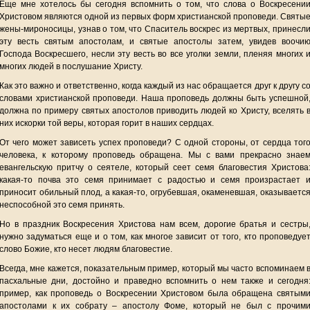
Еще мне хотелось бы сегодня вспомнить о том, что слова о Воскресени
Христовом являются одной из первых форм христианской проповеди. Святы
жены-мироносицы, узнав о том, что Спаситель воскрес из мертвых, принесл
эту весть святым апостолам, и святые апостолы затем, увидев воочи
Господа Воскресшего, несли эту весть во все уголки земли, пленяя многих 
многих людей в послушание Христу.
Как это важно и ответственно, когда каждый из нас обращается друг к другу с
словами христианской проповеди. Наша проповедь должны быть успешной
должна по примеру святых апостолов приводить людей ко Христу, вселять 
них искорки той веры, которая горит в наших сердцах.
От чего может зависеть успех проповеди? С одной стороны, от сердца тог
человека, к которому проповедь обращена. Мы с вами прекрасно знае
евангельскую притчу о сеятеле, который сеет семя благовестия Христова
какая-то почва это семя принимает с радостью и семя произрастает 
приносит обильный плод, а какая-то, огрубевшая, окаменевшая, оказываетс
неспособной это семя принять.
Но в праздник Воскресения Христова нам всем, дорогие братья и сестры
нужно задуматься еще и о том, как многое зависит от того, кто проповедуе
слово Божие, кто несет людям благовестие.
Всегда, мне кажется, показательным пример, который мы часто вспоминаем 
пасхальные дни, достойно и праведно вспомнить о нем также и сегодня
пример, как проповедь о Воскресении Христовом была обращена святым
апостолами к их собрату – апостолу Фоме, который не был с прочим