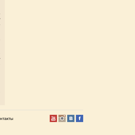
,
ь
,
и
и
о
е
у
е
и
ы
и
нтакты