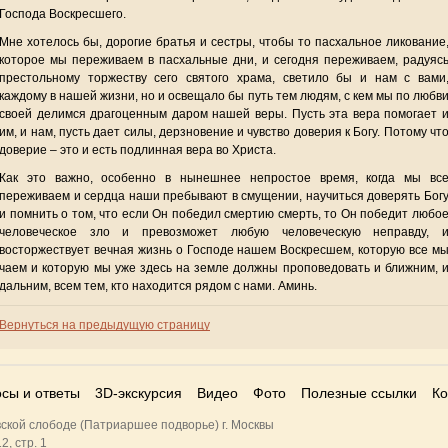
Господа Воскресшего.
Мне хотелось бы, дорогие братья и сестры, чтобы то пасхальное ликование
которое мы переживаем в пасхальные дни, и сегодня переживаем, радуяс
престольному торжеству сего святого храма, светило бы и нам с вами
каждому в нашей жизни, но и освещало бы путь тем людям, с кем мы по любв
своей делимся драгоценным даром нашей веры. Пусть эта вера помогает 
им, и нам, пусть дает силы, дерзновение и чувство доверия к Богу. Потому чт
доверие – это и есть подлинная вера во Христа.
Как это важно, особенно в нынешнее непростое время, когда мы вс
переживаем и сердца наши пребывают в смущении, научиться доверять Бог
и помнить о том, что если Он победил смертию смерть, то Он победит любо
человеческое зло и превозможет любую человеческую неправду, 
восторжествует вечная жизнь о Господе нашем Воскресшем, которую все м
чаем и которую мы уже здесь на земле должны проповедовать и ближним, 
дальним, всем тем, кто находится рядом с нами. Аминь.
Вернуться на предыдущую страницу
сы и ответы
3D-экскурсия
Видео
Фото
Полезные ссылки
Ко
ской слободе (Патриаршее подворье) г. Москвы
2, стр. 1