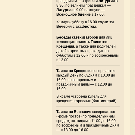
праздникам —
Утреня и Литургия
в
8.30, по великим праздникам —
Литургия
в 9.00,накануне —
Всенощное бдение
в 17.00.
Каждую субботу в 16.00 служится
Вечерня с акафистом
.
Беседы катехизаторов
для лиц,
желающих принять
Таинство
Крещения
, а также для родителей
детей и крестных проходят по
субботам в 12:00 и по воскресеньям
в 13:00.
Таинство Крещения
совершается
каждый день по будням с 10.00 до
16:00, по воскресным и
праздничным дням — с 12.00 до
16:00.
В храме устроена купель для
крещения взрослых (баптистерий).
Таинство Венчания
совершается
(кроме постов) по понедельникам,
средам, пятницам с 11:00 до 16:00,
по воскресным и праздничным дням
— с 13:00 до 16:00.