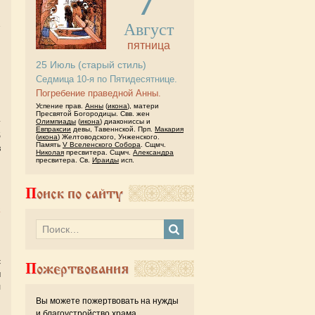
Август
пятница
й
25
Июль
(старый стиль)
и
Седмица 10-я по Пятидесятнице.
и
Погребение праведной Анны.
н
Успение прав.
Анны
(
икона
), матери
й
Пресвятой Богородицы. Свв. жен
Олимпиады
(
икона
) диакониссы и
т
Евпраксии
девы, Тавеннской. Прп.
Макария
б
(
икона
) Желтоводского, Унженского.
Память
V Вселенского Собора
. Сщмч.
в
Николая
пресвитера. Сщмч.
Александра
й
пресвитера. Св.
Ираиды
исп.
й
Поиск по сайту
а
с
Пожертвования
м
л
Вы можете пожертвовать на нужды
и благоустройство храма.