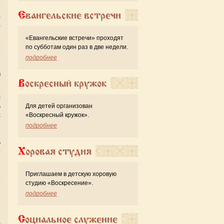
.
Евангельские встречи
,
,
«Евангельские встречи» проходят
о
по субботам один раз в две недели.
т
подробнее
е
в
Воскресный кружок
л
ь
Для детей организован
х
«Воскресный кружок».
з
подробнее
и
ь
Хоровая студия
о
е
Приглашаем в детскую хоровую
е
студию «Воскресение».
и
подробнее
е
Социальное служение