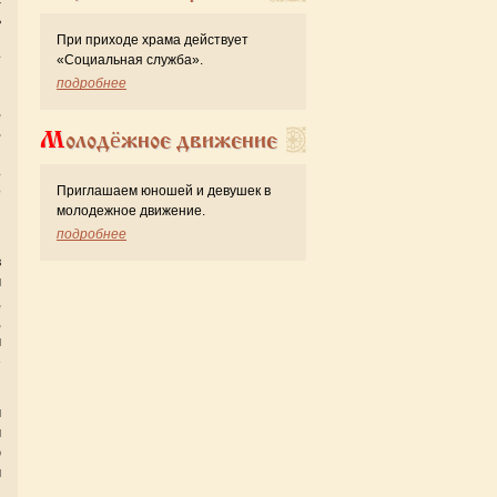
с
ь
н
При приходе храма действует
т
«Cоциальная служба».
подробнее
,
,
Молодёжное движение
я
.
о
Приглашаем юношей и девушек в
ы
молодежное движение.
подробнее
в
м
,
,
м
е
м
м
ю
м
и