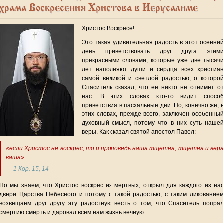
храма Воскресения Христова в Иерусалиме
Христос Воскресе!
Это такая удивительная радость в этот осенни
день приветствовать друг друга этим
прекрасными словами, которые уже две тысяч
лет наполняют души и сердца всех христиа
самой великой и светлой радостью, о которо
Спаситель сказал, что ее никто не отнимет о
нас. В этих словах кто-то видит спосо
приветствия в пасхальные дни. Но, конечно же, 
этих словах, прежде всего, заключен особенны
духовный смысл, потому что в них суть наше
веры. Как сказал святой апостол Павел:
«если Христос не воскрес, то и проповедь наша тщетна, тщетна и вер
ваша»
— 1 Кор. 15, 14
Но мы знаем, что Христос воскрес из мертвых, открыл для каждого из на
двери Царства Небесного и потому с такой радостью, с таким ликование
возвещаем друг другу эту радостную весть о том, что Спаситель попра
смертию смерть и даровал всем нам жизнь вечную.