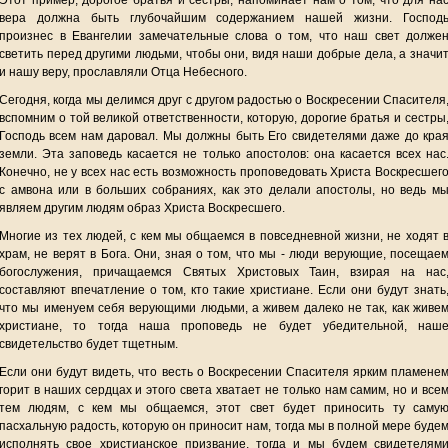
Этот пример, дорогое братья и сестры, напоминает нам о том, что для на
вера должна быть глубочайшим содержанием нашей жизни. Господ
произнес в Евангелии замечательные слова о том, что наш свет долже
светить перед другими людьми, чтобы они, видя наши добрые дела, а значи
и нашу веру, прославляли Отца Небесного.
Сегодня, когда мы делимся друг с другом радостью о Воскресении Спасителя
вспомним о той великой ответственности, которую, дорогие братья и сестры
Господь всем нам даровал. Мы должны быть Его свидетелями даже до кра
земли. Эта заповедь касается не только апостолов: она касается всех нас
Конечно, не у всех нас есть возможность проповедовать Христа Воскресшег
с амвона или в больших собраниях, как это делали апостолы, но ведь м
являем другим людям образ Христа Воскресшего.
Многие из тех людей, с кем мы общаемся в повседневной жизни, не ходят 
храм, не верят в Бога. Они, зная о том, что мы - люди верующие, посещае
богослужения, причащаемся Святых Христовых Таин, взирая на нас
составляют впечатление о том, кто такие христиане. Если они будут знать
что мы именуем себя верующими людьми, а живем далеко не так, как живе
христиане, то тогда наша проповедь не будет убедительной, наш
свидетельство будет тщетным.
Если они будут видеть, что весть о Воскресении Спасителя ярким пламене
горит в наших сердцах и этого света хватает не только нам самим, но и все
тем людям, с кем мы общаемся, этот свет будет приносить ту саму
пасхальную радость, которую он приносит нам, тогда мы в полной мере буде
исполнять свое христианское призвание, тогда и мы будем свидетелям