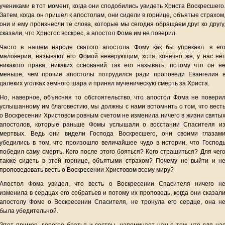
учениками в тот момент, когда они сподобились увидеть Христа Воскресшего
Затем, когда он пришел к апостолам, они сидели в горнице, объятые страхом
они и ему произнесли те слова, которые мы сегодня обращаем друг ко другу
сказали, что Христос воскрес, а апостол Фома им не поверил.
Часто в нашем народе святого апостола Фому как бы упрекают в ег
маловерии, называют его Фомой неверующим, хотя, конечно же, у нас не
никакого права, никаких оснований так его называть, потому что он н
меньше, чем прочие апостолы потрудился ради проповеди Евангелия 
далеких уголках земного шара и принял мученическую смерть за Христа.
Но, наверное, объясняя то обстоятельство, что апостол Фома не повери
услышанному им благовестию, мы должны с нами вспомнить о том, что вест
о Воскресении Христовом ровным счетом не изменила ничего в жизни святы
апостолов, которые раньше Фомы услышали о восстании Спасителя и
мертвых. Ведь они видели Господа Воскресшего, они своими глазам
убедились в том, что произошло величайшее чудо в истории, что Господ
победил саму смерть. Кого после этого бояться? Кого страшиться? Для чег
также сидеть в этой горнице, объятыми страхом? Почему не выйти и н
проповедовать весть о Воскресении Христовом всему миру?
Апостол Фома увидел, что весть о Воскресении Спасителя ничего н
изменила в сердцах его собратьев и потому их проповедь, когда они сказал
апостолу Фоме о Воскресении Спасителя, не тронула его сердце, она н
была убедительной.