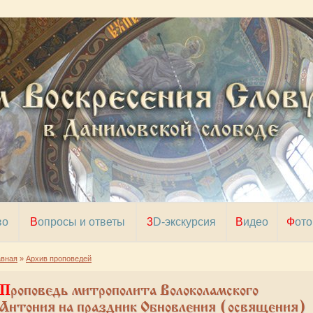
во
Вопросы и ответы
3D-экскурсия
Видео
Фото
авная
»
Архив проповедей
оповедь митрополита Волоколамского
Антония на праздник Обновления (освящения)