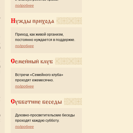
и
подробнее
е
и
ю
Нужды прихода
и
Приход, как живой организм,
о
постоянно нуждается в поддержке.
,
подробнее
в
Семейный клуб
о
м
:
Встречи «Семейного клуба»
и
проходят ежемесячно.
я
подробнее
,
Субботние беседы
т
в
Духовно-просветительские беседы
:
проходят каждую субботу.
и
подробнее
и