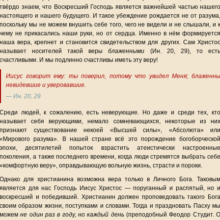
твёрдо знаем, что Воскресший Господь является важнейшей частью нашег
настоящего и нашего будущего. И такое убеждение рождается не от разума
поскольку мы не можем внушить себе того, чего не видели и не слышали, и 
чему не прикасались наши руки, но от сердца. Именно в нём формируетс
наша вера, крепнет и становится свидетельством для других. Сам Христо
называет носителей такой веры
блаженными
(Ин. 20, 29), то ест
счастливыми. И мы подлинно счастливы иметь эту веру!
Иисус говорит ему: ты поверил, потому что увидел Меня; блаженн
невидевшие и уверовавшие.
— Ин. 20, 29
Среди людей, к сожалению, есть неверующие. Но даже и среди тех, кт
называет себя верующими, немало сомневающихся, некоторые из ни
признают существование некоей «Высшей силы», «Абсолюта» ил
«Мирового разума». В нашей стране всё это порождение богоборческо
эпохи, десятилетий попыток взрастить атеистически настроенны
поколения, а также последнего времени, когда люди стремятся выбрать себ
«комфортную веру», оправдывающую вольную жизнь, страсти и пороки.
Однако для христианина возможна вера только в Личного Бога. Таковы
является для нас Господь Иисус Христос — поруганный и распятый, но 
воскресший и победивший. Христианин должен проповедовать такого Бог
своим образом жизни, поступками и словами. Тогда и праздновать Пасху м
можем
не один раз в году, но каждый день
(преподобный Феодор Студит. 