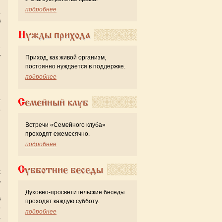
подробнее
.
в
я
Нужды прихода
и
е
у
Приход, как живой организм,
и
постоянно нуждается в поддержке.
и
подробнее
т
н
Семейный клуб
:
о
з
Встречи «Семейного клуба»
проходят ежемесячно.
подробнее
Субботние беседы
х
ь
ы
Духовно-просветительские беседы
в
проходят каждую субботу.
о
подробнее
,