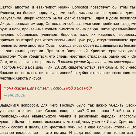
Святой апостол и евангелист Иоанн Богослов повествует об этом так
Ученики, из боязни перед иудеями, собрались вместе в одном из домо
Иерусалима, двери которого были крепко заперты. Вдруг в доме появилс
Иисус: преподав им мир, Он показал собравшимся свои пробитые гвоздям
руки и ноги, пронзённые копьём римского воина рёбра. Такое чрезвычайно
явление обрадовало учеников. Впрочем, мало их изменило, поскольк
приходя во второй раз через восемь дней, уже ради отсутствовавшего пр
первой встрече апостола Фомы, Господь вновь обрёл их сидящими из боязн
за закрытыми дверями. При этом Воскресший Христос терпеливо даё
апостолу Фоме убедиться, что следы крестных страданий, равно как и О
Сам, не призрачны, но реальны.
В ответ ученик Христов Фома восклицает
«Господь мой и Бог мой!»
(Ин. 20, 28), свидетельствуя, тем самым, что у нег
больше не осталось ни тени сомнений в действительности восстания и
мертвых Христа Иисуса.
Фома сказал Ему в ответ: Господь мой и Бог мой!
— Ин. 20, 28
Зададимся вопросом, для чего Господу было так важно убедить Свои
учеников в истинности Своего воскресения? Ответ прост. Чтобы стат
проповедниками евангельского учения в различных народах, апостол
должны были явственно осознавать, что всё, чему учил их Иисус Христос 
своих словах и делах, Его крестные муки, но в ещё большей степени Ег
славное воскресение — это истина. И ради неё можно не только жить