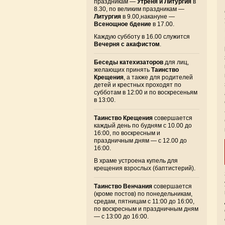
праздникам —
Утреня и Литургия
в
8.30, по великим праздникам —
Литургия
в 9.00,накануне —
Всенощное бдение
в 17.00.
Каждую субботу в 16.00 служится
Вечерня с акафистом
.
Беседы катехизаторов
для лиц,
желающих принять
Таинство
Крещения
, а также для родителей
детей и крестных проходят по
субботам в 12:00 и по воскресеньям
в 13:00.
Таинство Крещения
совершается
каждый день по будням с 10.00 до
16:00, по воскресным и
праздничным дням — с 12.00 до
16:00.
В храме устроена купель для
крещения взрослых (баптистерий).
Таинство Венчания
совершается
(кроме постов) по понедельникам,
средам, пятницам с 11:00 до 16:00,
по воскресным и праздничным дням
— с 13:00 до 16:00.