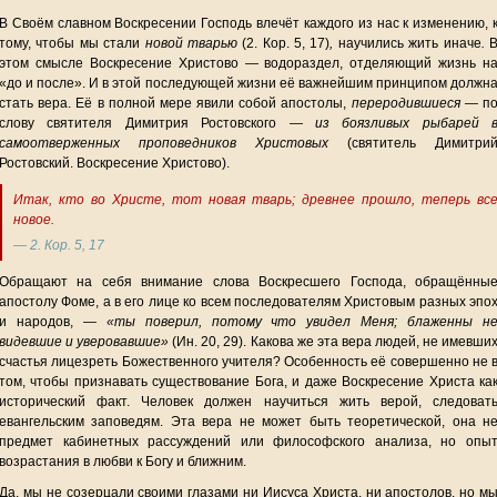
В Своём славном Воскресении Господь влечёт каждого из нас к изменению, 
тому, чтобы мы стали
новой тварью
(2. Кор. 5, 17)
,
научились жить иначе
.
этом смысле Воскресение Христово — водораздел, отделяющий жизнь н
«до и после». И в этой последующей жизни её важнейшим принципом должн
стать вера. Её в полной мере явили собой апостолы,
переродившиеся
— п
слову святителя Димитрия Ростовского —
из боязливых рыбарей 
самоотверженных проповедников Христовых
(святитель Димитри
Ростовский. Воскресение Христово).
Итак, кто во Христе, тот новая тварь; древнее прошло, теперь вс
новое.
— 2. Кор. 5, 17
Обращают на себя внимание слова Воскресшего Господа, обращённы
апостолу Фоме, а в его лице ко всем последователям Христовым разных эпо
и народов, —
«ты поверил, потому что увидел Меня; блаженны н
видевшие и уверовавшие»
(Ин. 20, 29). Какова же эта вера людей, не имевши
счастья лицезреть Божественного учителя? Особенность её совершенно не 
том, чтобы признавать существование Бога, и даже Воскресение Христа ка
исторический факт. Человек должен научиться жить верой, следоват
евангельским заповедям. Эта вера не может быть теоретической, она н
предмет кабинетных рассуждений или философского анализа, но опы
возрастания в любви к Богу и ближним.
Да, мы не созерцали своими глазами ни Иисуса Христа, ни апостолов, но м