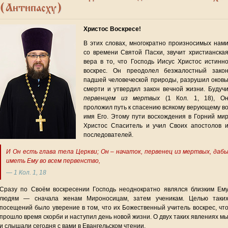
(Антипасху)
Христос Воскресе!
В этих словах, многократно произносимых нам
со времени Святой Пасхи, звучит христианска
вера в то, что Господь Иисус Христос истинн
воскрес. Он преодолел безжалостный зако
падшей человеческой природы, разрушил оков
смерти и утвердил закон вечной жизни. Будуч
первенцем из мертвых
(1 Кол. 1, 18), О
проложил путь к спасению всякому верующему в
имя Его. Этому пути восхождения в Горний ми
Христос Спаситель и учил Своих апостолов 
последователей.
И Он есть глава тела Церкви; Он – начаток, первенец из мертвых, даб
иметь Ему во всем первенство,
— 1 Кол. 1, 18
Сразу по Своём воскресении Господь неоднократно являлся близким Ем
людям — сначала женам Мироносицам, затем ученикам. Целью таки
посещений было уверение в том, что их Божественный учитель воскрес, чт
прошло время скорби и наступил день новой жизни. О двух таких явлениях м
и слышали сегодня с вами в Евангельском чтении.