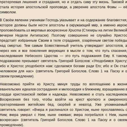
претерпевая лишения и страдания, но и отдать саму эту жизнь. Таковой 
стала история апостольской проповеди, а уверение апостола Фомы — е
символом.
В Своём явлении ученикам Господь указывает и на содержание благовестия
которое должны были нести апостолы в окружающий мир, а именно
веро
проповедовать из мертвых воскресение Христа
(Стихиры на литии Велико
вечерни Недели Антипасхи). Поэтому совершенно не случайно Христо
предстаёт избранным Своим в теле страдания, озарённым светом побед
над смертью. Тем самым Божественный учитель утверждает апостолов, 
через них и все поколения верующих в мысли о том, что путь спасения
наследования Небесного Царства — это путь подражания Ему. К таком
подражанию призывает святитель Григорий Богослов: «Уподобимся Христу
ибо и Христос уподобился нам: сделаемся богами ради Его; ибо и Он ста
человеком для нас» (святитель Григорий Богослов. Слово 1 на Пасху и 
своем промедлении).
Невозможно прийти ко Христу, минуя труды по воплощению в жизн
евангельских идеалов сострадания и милосердия к ближнему, взращиванию 
сердце христианской любви и надежды. Невозможно и стать наследнико
Воскресения без того, чтобы взойти на крест кроткого и смиренног
претерпевания житейских бед, скорбей и невзгод. Уже упоминаемы
святитель говорит: «Вчера я распинался со Христом, ныне прославляюсь 
Ним; вчера умирал с Ним, ныне оживаю; вчера погребался с Ним, нын
воскресаю» (святитель Григорий Богослов. Слово 1 на Пасху и о свое
промедлении).