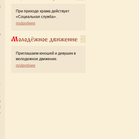
к
При приходе храма действует
В
«Cоциальная служба».
а
а
подробнее
о
в
Молодёжное движение
й
Приглашаем юношей и девушек в
е
молодежное движение.
подробнее
е
х
е
х
в
к
ь
е
т
ы