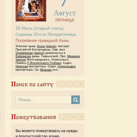
Август
пятница
и
25
Июль
(старый стиль)
я
Седмица 10-я по Пятидесятнице.
о
Погребение праведной Анны.
н
Успение прав.
Анны
(
икона
), матери
ы
Пресвятой Богородицы. Свв. жен
Олимпиады
(
икона
) диакониссы и
и
Евпраксии
девы, Тавеннской. Прп.
Макария
н
(
икона
) Желтоводского, Унженского.
Память
V Вселенского Собора
. Сщмч.
о
Николая
пресвитера. Сщмч.
Александра
р
пресвитера. Св.
Ираиды
исп.
и
Поиск по сайту
ы
у
Пожертвования
х
о
ы
Вы можете пожертвовать на нужды
и благоустройство храма.