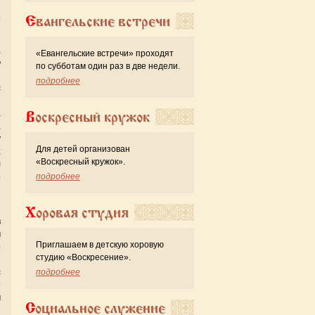
и
ё
Евангельские встречи
,
«Евангельские встречи» проходят
ю
по субботам один раз в две недели.
й
подробнее
с
ы
а
Воскресный кружок
,
у
Для детей организован
;
«Воскресный кружок».
л
о
подробнее
и
Хоровая студия
в
м
Приглашаем в детскую хоровую
о
студию «Воскресение».
й
с
подробнее
е
м
Социальное служение