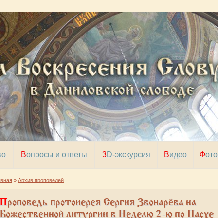
во
Вопросы и ответы
3D-экскурсия
Видео
Фото
авная
»
Архив проповедей
оповедь протоиерея Сергия Звонарёва на
Божественной литургии в Неделю 2-ю по Пасхе