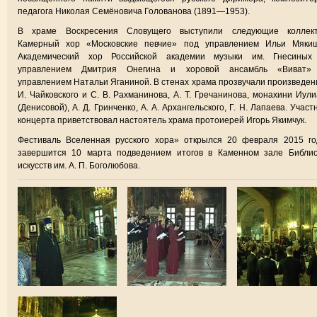
педагога Николая Семёновича Голованова (1891—1953).
В храме Воскресения Словущего выступили следующие коллект
Камерный хор «Московские певчие» под управлением Ильи Мякиш
Академический хор Российской академии музыки им. Гнесиных
управлением Дмитрия Онегина и хоровой ансамбль «Виват»
управлением Натальи Яганиной. В стенах храма прозвучали произведен
И. Чайковского и С. В. Рахманинова, А. Т. Гречанинова, монахини Иул
(Денисовой), А. Д. Гринченко, А. А. Архангельского, Г. Н. Лапаева. Участ
концерта приветствовал настоятель храма протоиерей Игорь Якимчук.
Фестиваль Вселенная русского хора» открылся 20 февраля 2015 го
завершится 10 марта подведением итогов в Каменном зале Библио
искусств им. А. П. Боголюбова.