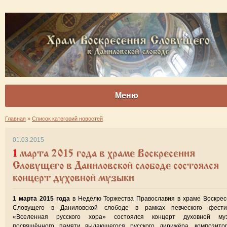
Меню
Главная
»
Список категорий новостей
01.03.2015
1 марта 2015 года в храме Воскресения
Словущего в Даниловской слободе состоялся
концерт духовной музыки
1 марта 2015 года
в Неделю Торжества Православия в храме Воскре
Словущего в Даниловской слободе в рамках певческого фести
«Вселенная русского хора» состоялся концерт духовной муз
посвящённого памяти выдающегося русского дирижёра, композито