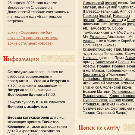
25 апреля 2026 года в храме
Смоленской
(
икона
) иконы Б
Матери, именуемой "Одигитр
Воскресения Словущего в
(Путеводительница). Апп. от 
Даниловской слободе состоялась 4-
Прохора
(
икона
),
Никанора
я в текущем году «Евангельская
(
икона
),
Тимона
(
икона
) и
Пар
встреча»
диаконов. Свт.
Питирима
(
ико
еп. Тамбовского.
Собор
архив «Семейного клуба»
Тамбовских святых. Мч.
Иулиа
Мч.
Евстафия
Анкирского. Мч.
архив «Евангельских встреч»
Акакия
, иже в Милете Карийск
архив остальных новостей
Прп.
Павла
(
икона
)
Ксиропотамского. Прп.
Моисе
чудотворца Печерского. Сщмч
Информация
Николая
диакона. Прмч.
Васи
прмцц.
Анастасии
и
Елены
, м
Арефы
,
Иоанна
,
Иоанна
,
Иоа
и мц.
Мавры
.
Гребневской
(
ик
Богослужения
совершаются по
Костромской
и"Умиление"
субботам, воскресеньям и
Серафимо-Дивеевской
(
икона
праздникам —
Утреня и Литургия
в
икон Божией Матери. Чтимые
8.30, по великим праздникам —
списки со Смоленской иконы
Литургия
в 9.00,накануне —
Божией Матери:
Устюженская
Всенощное бдение
в 17.00.
Выдропусская
,
Христофоровс
Супрасльская
,
Югская
(
икона
)
Каждую субботу в 16.00 служится
Игрицкая
,
Шуйская
(
икона
),
Вечерня с акафистом
.
Седмиезерная
,
Сергиевская
(
Троице-Сергиевой Лавре).
Беседы катехизаторов
для лиц,
желающих принять
Таинство
Поиск по сайту
Крещения
, а также для родителей
детей и крестных проходят по