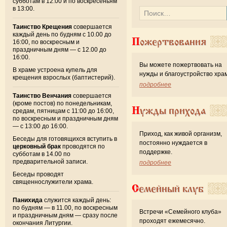
субботам в 12:00 и по воскресеньям
в 13:00.
Таинство Крещения
совершается
каждый день по будням с 10.00 до
Пожертвования
16:00, по воскресным и
праздничным дням — с 12.00 до
16:00.
Вы можете пожертвовать на
В храме устроена купель для
нужды и благоустройство хра
крещения взрослых (баптистерий).
подробнее
Таинство Венчания
совершается
(кроме постов) по понедельникам,
Нужды прихода
средам, пятницам с 11:00 до 16:00,
по воскресным и праздничным дням
— с 13:00 до 16:00.
Приход, как живой организм,
Беседы для готовящихся вступить в
постоянно нуждается в
церковный брак
проводятся по
поддержке.
субботам в 14.00 по
предварительной записи.
подробнее
Беседы проводят
священнослужители храма.
Семейный клуб
Панихида
служится каждый день:
по будням — в 11.00, по воскресным
Встречи «Семейного клуба»
и праздничным дням — сразу после
проходят ежемесячно.
окончания Литургии.