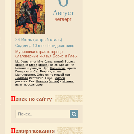
Август
четверг
в
24
Июль
(старый стиль)
с
Седмица 10-я по Пятидесятнице.
я
Мученники страстотерпцы
благоверные князья Борис и Глеб.
Мц.
Христины
. Мчч. блгвв. князей
Бориса
а
(
икона
) и
Глеба
(
икона
), во св. Крещении
а
Романа и Давида. Прп.
Поликарпа
, архим.
Печерского. Свт.
Георгия
, архиеп.
я
Могилевского. Обретение мощей прп.
Далмата
Исетского. Сщмч.
Алфея
.
диакона. Свв.
Николая
(
икона
) и
Иоанна
и
испп., пресвитеров.
Поиск по сайту
ь
а
а
о
я
Пожертвования