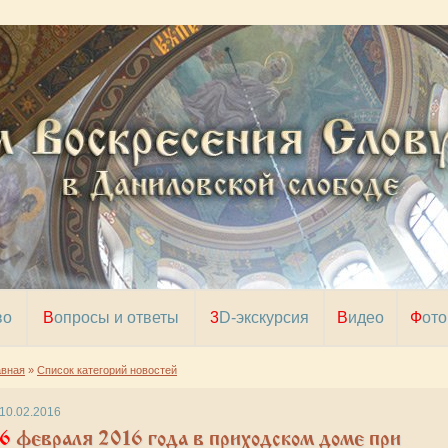
во
Вопросы и ответы
3D-экскурсия
Видео
Фото
авная
»
Список категорий новостей
10.02.2016
евраля 2016 года в приходском доме при