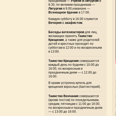
праздникам —
Утреня и Литургия
в
8.30, по великим праздникам —
Литургия
в 9.00,накануне —
Всенощное бдение
в 17.00.
Каждую субботу в 16.00 служится
Вечерня с акафистом
.
Беседы катехизаторов
для лиц,
желающих принять
Таинство
Крещения
, а также для родителей
детей и крестных проходят по
субботам в 12:00 и по воскресеньям
в 13:00.
Таинство Крещения
совершается
каждый день по будням с 10.00 до
16:00, по воскресным и
праздничным дням — с 12.00 до
16:00.
В храме устроена купель для
крещения взрослых (баптистерий).
Таинство Венчания
совершается
(кроме постов) по понедельникам,
средам, пятницам с 11:00 до 16:00,
по воскресным и праздничным дням
— с 13:00 до 16:00.