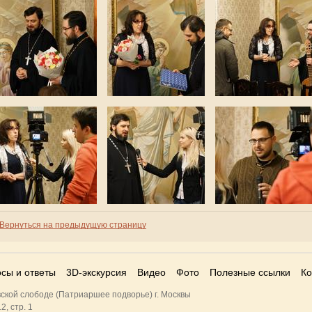
Вернуться на предыдущую страницу
сы и ответы
3D-экскурсия
Видео
Фото
Полезные ссылки
Ко
ской слободе (Патриаршее подворье) г. Москвы
2, стр. 1