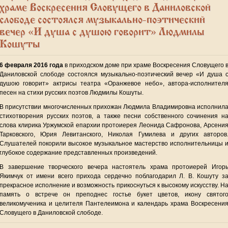
храме Воскресения Словущего в Даниловской
слободе состоялся музыкально-поэтический
вечер «И душа с душою говорит» Людмилы
Кошуты
6 февраля 2016 года
в приходском доме при храме Воскресения Словущего 
Даниловской слободе состоялся музыкально-поэтический вечер «И душа 
душою говорит» актрисы театра «Оранжевое небо», автора-исполнител
песен на стихи русских поэтов Людмилы Кошуты.
В присутствии многочисленных прихожан Людмила Владимировна исполнил
стихотворения русских поэтов, а также песни собственного сочинения н
слова клирика Уржумской епархии протоиерея Леонида Сафронова, Арсени
Тарковского, Юрия Левитанского, Николая Гумилева и других авторов
Слушателей покорили высокое музыкальное мастерство исполнительницы 
глубокое содержание представленных произведений.
В завершение творческого вечера настоятель храма протоиерей Игор
Якимчук от имени всего прихода сердечно поблагодарил Л. В. Кошуту з
прекрасное исполнение и возможность прикоснуться к высокому искусству. Н
память о встрече он преподнес гостье букет цветов, икону святог
великомученика и целителя Пантелеимона и календарь храма Воскресени
Словущего в Даниловской слободе.