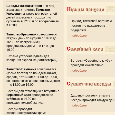
Беседы катехизаторов
для лиц,
Нужды прихода
желающих принять
Таинство
Крещения
, а также для родителей
детей и крестных проходят по
Приход, как живой организм,
субботам в 12:00 и по воскресеньям
в 13:00.
постоянно нуждается в
поддержке.
Таинство Крещения
совершается
подробнее
каждый день по будням с 10.00 до
16:00, по воскресным и
праздничным дням — с 12.00 до
Семейный клуб
16:00.
В храме устроена купель для
крещения взрослых (баптистерий).
Встречи «Семейного клуба»
проходят ежемесячно.
Таинство Венчания
совершается
подробнее
(кроме постов) по понедельникам,
средам, пятницам с 11:00 до 16:00,
по воскресным и праздничным дням
Субботние беседы
— с 13:00 до 16:00.
Беседы для готовящихся вступить в
церковный брак
проводятся по
Духовно-просветительские
субботам в 14.00 по
беседы проходят каждую субб
предварительной записи.
подробнее
Беседы проводят
священнослужители храма.