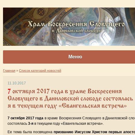
Меню
Главная
»
Список категорий новостей
11.10.2017
7 октября 2017 года в храме Воскресения
Словущего в Даниловской слободе состоялась 
я в текущем году «Евангельская встреча»
7 октября 2017 года
в храме Воскресения Словущего в Даниловской сл
состоялась
3-я
в текущем году «Евангельская встреча».
Ее тема была посвящена
призванию Иисусом Христом первых апост