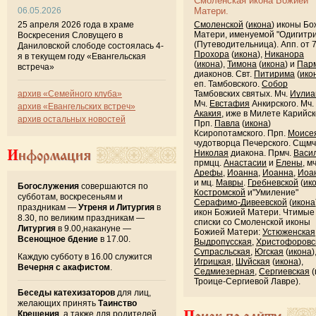
Смоленская икона Божией
06.05.2026
Матери.
25 апреля 2026 года в храме
Смоленской
(
икона
) иконы Б
Матери, именуемой "Одигитр
Воскресения Словущего в
(Путеводительница). Апп. от 
Даниловской слободе состоялась 4-
Прохора
(
икона
),
Никанора
я в текущем году «Евангельская
(
икона
),
Тимона
(
икона
) и
Пар
встреча»
диаконов. Свт.
Питирима
(
ико
еп. Тамбовского.
Собор
архив «Семейного клуба»
Тамбовских святых. Мч.
Иулиа
Мч.
Евстафия
Анкирского. Мч.
архив «Евангельских встреч»
Акакия
, иже в Милете Карийск
архив остальных новостей
Прп.
Павла
(
икона
)
Ксиропотамского. Прп.
Моисе
чудотворца Печерского. Сщмч
Информация
Николая
диакона. Прмч.
Васи
прмцц.
Анастасии
и
Елены
, м
Арефы
,
Иоанна
,
Иоанна
,
Иоа
и мц.
Мавры
.
Гребневской
(
ик
Богослужения
совершаются по
Костромской
и"Умиление"
субботам, воскресеньям и
Серафимо-Дивеевской
(
икона
праздникам —
Утреня и Литургия
в
икон Божией Матери. Чтимые
8.30, по великим праздникам —
списки со Смоленской иконы
Литургия
в 9.00,накануне —
Божией Матери:
Устюженская
Всенощное бдение
в 17.00.
Выдропусская
,
Христофоровс
Супрасльская
,
Югская
(
икона
)
Каждую субботу в 16.00 служится
Игрицкая
,
Шуйская
(
икона
),
Вечерня с акафистом
.
Седмиезерная
,
Сергиевская
(
Троице-Сергиевой Лавре).
Беседы катехизаторов
для лиц,
желающих принять
Таинство
Крещения
, а также для родителей