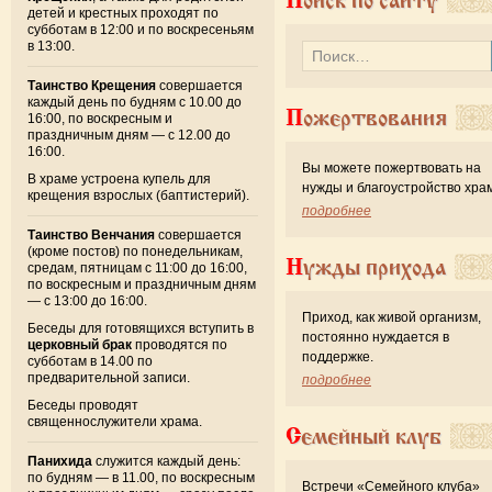
Поиск по сайту
детей и крестных проходят по
субботам в 12:00 и по воскресеньям
в 13:00.
Таинство Крещения
совершается
каждый день по будням с 10.00 до
Пожертвования
16:00, по воскресным и
праздничным дням — с 12.00 до
16:00.
Вы можете пожертвовать на
В храме устроена купель для
нужды и благоустройство хра
крещения взрослых (баптистерий).
подробнее
Таинство Венчания
совершается
(кроме постов) по понедельникам,
Нужды прихода
средам, пятницам с 11:00 до 16:00,
по воскресным и праздничным дням
— с 13:00 до 16:00.
Приход, как живой организм,
Беседы для готовящихся вступить в
постоянно нуждается в
церковный брак
проводятся по
поддержке.
субботам в 14.00 по
предварительной записи.
подробнее
Беседы проводят
священнослужители храма.
Семейный клуб
Панихида
служится каждый день:
по будням — в 11.00, по воскресным
Встречи «Семейного клуба»