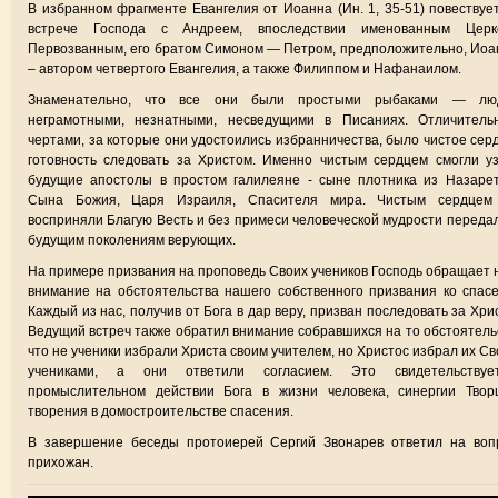
В избранном фрагменте Евангелия от Иоанна (Ин. 1, 35-51) повествуе
встрече Господа с Андреем, впоследствии именованным Церк
Первозванным, его братом Симоном — Петром, предположительно, Ио
– автором четвертого Евангелия, а также Филиппом и Нафанаилом.
Знаменательно, что все они были простыми рыбаками — лю
неграмотными, незнатными, несведущими в Писаниях. Отличитель
чертами, за которые они удостоились избранничества, было чистое сер
готовность следовать за Христом. Именно чистым сердцем смогли у
будущие апостолы в простом галилеяне - сыне плотника из Назаре
Сына Божия, Царя Израиля, Спасителя мира. Чистым сердцем
восприняли Благую Весть и без примеси человеческой мудрости переда
будущим поколениям верующих.
На примере призвания на проповедь Своих учеников Господь обращает
внимание на обстоятельства нашего собственного призвания ко спас
Каждый из нас, получив от Бога в дар веру, призван последовать за Хри
Ведущий встреч также обратил внимание собравшихся на то обстоятель
что не ученики избрали Христа своим учителем, но Христос избрал их С
учениками, а они ответили согласием. Это свидетельству
промыслительном действии Бога в жизни человека, синергии Твор
творения в домостроительстве спасения.
В завершение беседы протоиерей Сергий Звонарев ответил на воп
прихожан.