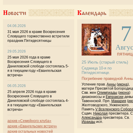
Новости
Календарь
7
04.06.2026
31 мая 2026 в храме Воскресения
Словущего торжественно встретили
праздник Пятидесятницы
Авгу
29.05.2026
пятниц
25 мая 2026 года в храме
Воскресения Словущего в
25
Июль
(старый стиль)
Даниловской слободе состоялась 5-
Седмица 10-я по
я в текущем году «Евангельская
Пятидесятнице.
встреча»
Погребение праведной Анны
Успение прав.
Анны
(
икона
),
06.05.2026
матери Пресвятой Богородиц
25 апреля 2026 года в храме
Свв. жен
Олимпиады
(
икона
)
Воскресения Словущего в
диакониссы и
Евпраксии
девы
Даниловской слободе состоялась 4-
Тавеннской. Прп.
Макария
(
ик
я в текущем году «Евангельская
Желтоводского, Унженского.
Память
V Вселенского Собор
встреча»
Сщмч.
Николая
пресвитера. 
Александра
пресвитера. Св.
архив «Семейного клуба»
Ираиды
исп.
архив «Евангельских встреч»
архив остальных новостей