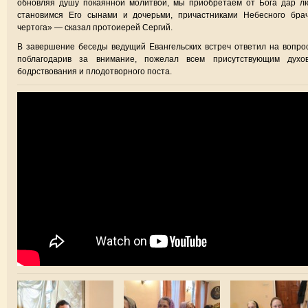
обновляя душу покаянной молитвой, мы приобретаем от Бога дар л
становимся Его сынами и дочерьми, причастниками Небесного брач
чертога» — сказал протоиерей Сергий.
В завершение беседы ведущий Евангельских встреч ответил на вопро
поблагодарив за внимание, пожелал всем присутствующим духов
бодрствования и плодотворного поста.