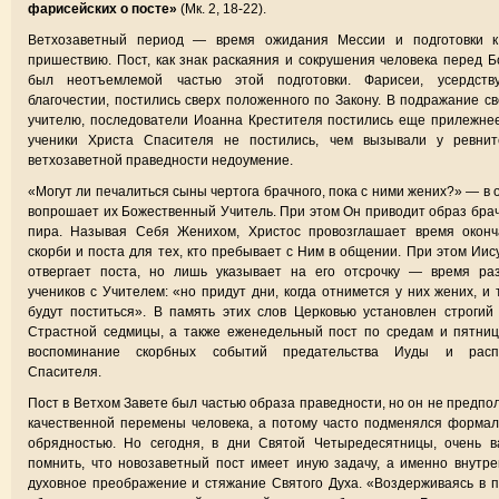
фарисейских о посте»
(Мк. 2, 18-22).
Ветхозаветный период — время ожидания Мессии и подготовки к
пришествию. Пост, как знак раскаяния и сокрушения человека перед Б
был неотъемлемой частью этой подготовки. Фарисеи, усердств
благочестии, постились сверх положенного по Закону. В подражание с
учителю, последователи Иоанна Крестителя постились еще прилежне
ученики Христа Спасителя не постились, чем вызывали у ревнит
ветхозаветной праведности недоумение.
«Могут ли печалиться сыны чертога брачного, пока с ними жених?» — в 
вопрошает их Божественный Учитель. При этом Он приводит образ бра
пира. Называя Себя Женихом, Христос провозглашает время оконч
скорби и поста для тех, кто пребывает с Ним в общении. При этом Иис
отвергает поста, но лишь указывает на его отсрочку — время раз
учеников с Учителем: «но придут дни, когда отнимется у них жених, и 
будут поститься». В память этих слов Церковью установлен строгий
Страстной седмицы, а также еженедельный пост по средам и пятни
воспоминание скорбных событий предательства Иуды и расп
Спасителя.
Пост в Ветхом Завете был частью образа праведности, но он не предпо
качественной перемены человека, а потому часто подменялся форма
обрядностью. Но сегодня, в дни Святой Четыредесятницы, очень в
помнить, что новозаветный пост имеет иную задачу, а именно внутр
духовное преображение и стяжание Святого Духа. «Воздерживаясь в 