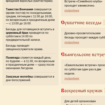
крещения взрослых (баптистерий).
Встречи «Семейного клуба»
проходят ежемесячно.
Таинство Венчания
совершается
подробнее
(кроме постов) по понедельникам,
средам, пятницам с 11:00 до 16:00,
по воскресным и праздничным дням
Субботние беседы
— с 13:00 до 16:00.
Беседы для готовящихся вступить в
церковный брак
проводятся по
Духовно-просветительские
субботам в 14.00 по
беседы проходят каждую субб
предварительной записи.
подробнее
Беседы проводят
священнослужители храма.
Евангельские встре
Панихида
служится каждый день:
по будням — в 11.00, по воскресным
и праздничным дням — сразу после
«Евангельские встречи» прох
окончания Литургии.
по субботам один раз в две
недели.
Заказные молебны
совершаются в
подробнее
дни богослужений.
Воскресный кружок
Для детей организован