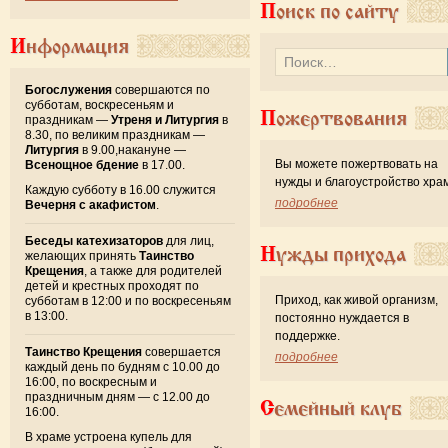
Поиск по сайту
Информация
Богослужения
совершаются по
субботам, воскресеньям и
Пожертвования
праздникам —
Утреня и Литургия
в
8.30, по великим праздникам —
Литургия
в 9.00,накануне —
Вы можете пожертвовать на
Всенощное бдение
в 17.00.
нужды и благоустройство хра
Каждую субботу в 16.00 служится
подробнее
Вечерня с акафистом
.
Беседы катехизаторов
для лиц,
Нужды прихода
желающих принять
Таинство
Крещения
, а также для родителей
детей и крестных проходят по
Приход, как живой организм,
субботам в 12:00 и по воскресеньям
в 13:00.
постоянно нуждается в
поддержке.
Таинство Крещения
совершается
подробнее
каждый день по будням с 10.00 до
16:00, по воскресным и
праздничным дням — с 12.00 до
Семейный клуб
16:00.
В храме устроена купель для