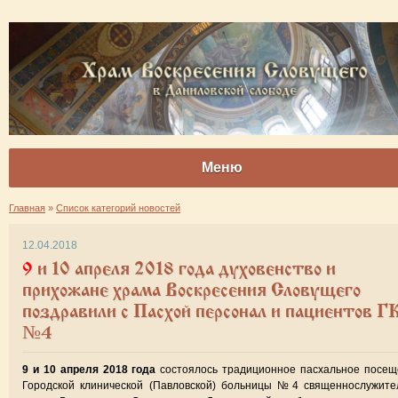
Меню
Главная
»
Список категорий новостей
12.04.2018
9 и 10 апреля 2018 года духовенство и
прихожане храма Воскресения Словущего
поздравили с Пасхой персонал и пациентов Г
№4
9 и 10 апреля 2018 года
состоялось традиционное пасхальное посещ
Городской клинической (Павловской) больницы №4 священнослужите