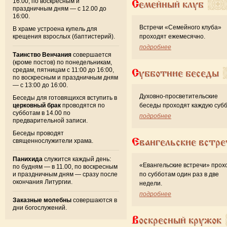
16:00, по воскресным и
Семейный клуб
праздничным дням — с 12.00 до
16:00.
Встречи «Семейного клуба»
В храме устроена купель для
крещения взрослых (баптистерий).
проходят ежемесячно.
подробнее
Таинство Венчания
совершается
(кроме постов) по понедельникам,
средам, пятницам с 11:00 до 16:00,
Субботние беседы
по воскресным и праздничным дням
— с 13:00 до 16:00.
Духовно-просветительские
Беседы для готовящихся вступить в
церковный брак
проводятся по
беседы проходят каждую субб
субботам в 14.00 по
подробнее
предварительной записи.
Беседы проводят
Евангельские встре
священнослужители храма.
Панихида
служится каждый день:
«Евангельские встречи» прох
по будням — в 11.00, по воскресным
и праздничным дням — сразу после
по субботам один раз в две
окончания Литургии.
недели.
подробнее
Заказные молебны
совершаются в
дни богослужений.
Воскресный кружок