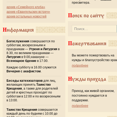
пресвитера.
архив «Семейного клуба»
архив «Евангельских встреч»
Поиск по сайту
архив остальных новостей
Информация
Богослужения
совершаются по
Пожертвования
субботам, воскресеньям и
праздникам —
Утреня и Литургия
в
8.30, по великим праздникам —
Вы можете пожертвовать на
Литургия
в 9.00,накануне —
нужды и благоустройство хра
Всенощное бдение
в 17.00.
подробнее
Каждую субботу в 16.00 служится
Вечерня с акафистом
.
Нужды прихода
Беседы катехизаторов
для лиц,
желающих принять
Таинство
Крещения
, а также для родителей
Приход, как живой организм,
детей и крестных проходят по
постоянно нуждается в
субботам в 12:00 и по воскресеньям
в 13:00.
поддержке.
подробнее
Таинство Крещения
совершается
каждый день по будням с 10.00 до