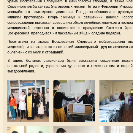
храма Воскресения Словущего в Даниловской слободе, а также чле
Семейного клуба святых благоверных князей Петра и Февронии Муромс
молодёжного приходского движения. По договорённости с руководс
клиники протоиерей Игорь Якимчук и священник Даниил Тороп
сопровождении прихожан совершили обход лечебных корпусов и поздр
медицинский персонал и пациентов с праздником Светлого Хрис
Воскресения, преподнеся им пасхальные яйца и сладкие подарки.
Посетители из храма Воскресения Словущего поблагодарили вра
медсестёр и санитарок за их нелегкий милосердный труд по лечению л
облегчению их боли и страданий.
В адрес больных стационара были высказаны сердечные пожел
пасхальной радости, укрепления душевных и телесных сил и скоре
выздоровления.