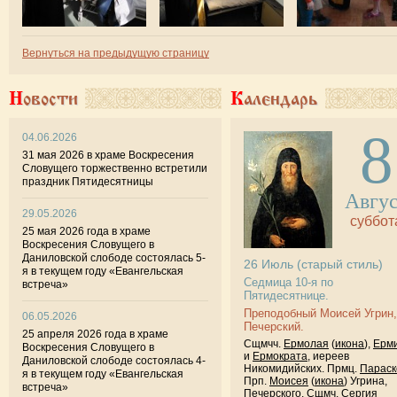
Вернуться на предыдущую страницу
Новости
Календарь
8
04.06.2026
31 мая 2026 в храме Воскресения
Словущего торжественно встретили
праздник Пятидесятницы
Авгу
29.05.2026
суббот
25 мая 2026 года в храме
Воскресения Словущего в
Даниловской слободе состоялась 5-
26
Июль
(старый стиль)
я в текущем году «Евангельская
Седмица 10-я по
встреча»
Пятидесятнице.
Преподобный Моисей Угрин,
06.05.2026
Печерский.
25 апреля 2026 года в храме
Сщмчч.
Ермолая
(
икона
),
Ерм
Воскресения Словущего в
и
Ермократа
, иереев
Даниловской слободе состоялась 4-
Никомидийских. Прмц.
Параск
я в текущем году «Евангельская
Прп.
Моисея
(
икона
) Угрина,
встреча»
Печерского. Сщмч.
Сергия