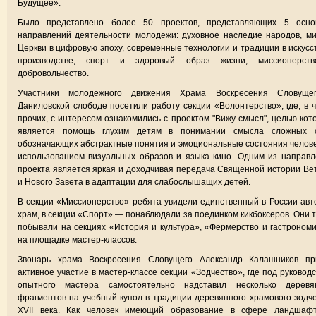
Будущее».
Было представлено более 50 проектов, представляющих 5 осно
направлений деятельности молодежи: духовное наследие народов, м
Церкви в цифровую эпоху, современные технологии и традиции в искусс
производстве, спорт и здоровый образ жизни, миссионерст
добровольчество.
Участники молодежного движения Храма Воскресения Словуще
Даниловской слободе посетили работу секции «Волонтерство», где, в 
прочих, с интересом ознакомились с проектом "Вижу смысл", целью кот
является помощь глухим детям в понимании смысла сложных с
обозначающих абстрактные понятия и эмоциональные состояния челове
использованием визуальных образов и языка кино. Одним из направ
проекта является яркая и доходчивая передача Священной истории Ве
и Нового Завета в адаптации для слабослышащих детей.
В секции «Миссионерство» ребята увидели единственный в России авт
храм, в секции «Спорт» — понаблюдали за поединком кикбоксеров. Они 
побывали на секциях «История и культура», «Фермерство и гастроном
на площадке мастер-классов.
Звонарь храма Воскресения Словущего Александр Калашников пр
активное участие в мастер-классе секции «Зодчество», где под руковод
опытного мастера самостоятельно надставил несколько деревя
фрагментов на учебный купол в традиции деревянного храмового зодч
XVII века. Как человек имеющий образование в сфере ландшафт