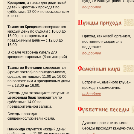
нужды и благоустройство хра
Крещения
, а также для родителей
детей и крестных проходят по
подробнее
субботам в 12:00 и по воскресеньям
в 13:00.
Нужды прихода
Таинство Крещения
совершается
каждый день по будням с 10.00 до
16:00, по воскресным и
Приход, как живой организм,
праздничным дням — с 12.00 до
постоянно нуждается в
16:00.
поддержке.
В храме устроена купель для
подробнее
крещения взрослых (баптистерий).
Семейный клуб
Таинство Венчания
совершается
(кроме постов) по понедельникам,
средам, пятницам с 11:00 до 16:00,
по воскресным и праздничным дням
Встречи «Семейного клуба»
— с 13:00 до 16:00.
проходят ежемесячно.
Беседы для готовящихся вступить в
подробнее
церковный брак
проводятся по
субботам в 14.00 по
предварительной записи.
Субботние беседы
Беседы проводят
священнослужители храма.
Духовно-просветительские
беседы проходят каждую субб
Панихида
служится каждый день:
по будням — в 11.00, по воскресным