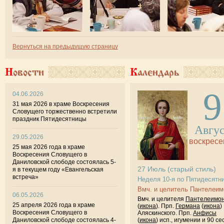
Вернуться на предыдущую страницу
Новости
Календарь
9
04.06.2026
31 мая 2026 в храме Воскресения
Словущего торжественно встретили
праздник Пятидесятницы
Авгу
29.05.2026
воскресе
25 мая 2026 года в храме
Воскресения Словущего в
Даниловской слободе состоялась 5-
27
Июль
(старый стиль)
я в текущем году «Евангельская
встреча»
Неделя 10-я по Пятидесятн
Вмч. и целитель Пантелеим
06.05.2026
Вмч. и целителя
Пантелеимо
25 апреля 2026 года в храме
(
икона
). Прп.
Германа
(
икона
)
Воскресения Словущего в
Аляскинского. Прп.
Анфисы
Даниловской слободе состоялась 4-
(
икона
) исп., игумении и 90 се