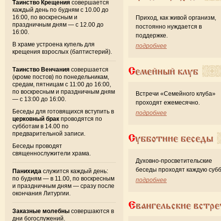
Таинство Крещения
совершается
каждый день по будням с 10.00 до
16:00, по воскресным и
Приход, как живой организм,
праздничным дням — с 12.00 до
постоянно нуждается в
16:00.
поддержке.
В храме устроена купель для
подробнее
крещения взрослых (баптистерий).
Семейный клуб
Таинство Венчания
совершается
(кроме постов) по понедельникам,
средам, пятницам с 11:00 до 16:00,
по воскресным и праздничным дням
Встречи «Семейного клуба»
— с 13:00 до 16:00.
проходят ежемесячно.
Беседы для готовящихся вступить в
подробнее
церковный брак
проводятся по
субботам в 14.00 по
предварительной записи.
Субботние беседы
Беседы проводят
священнослужители храма.
Духовно-просветительские
беседы проходят каждую субб
Панихида
служится каждый день:
по будням — в 11.00, по воскресным
подробнее
и праздничным дням — сразу после
окончания Литургии.
Евангельские встре
Заказные молебны
совершаются в
дни богослужений.