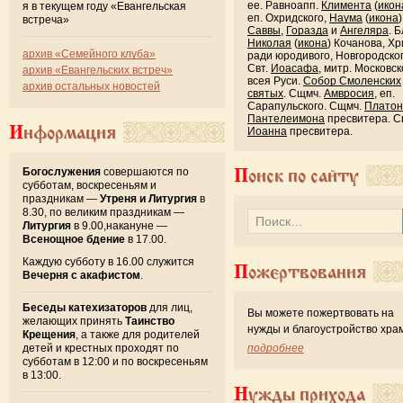
ее. Равноапп.
Климента
(
икон
я в текущем году «Евангельская
еп. Охридского,
Наума
(
икона
)
встреча»
Саввы
,
Горазда
и
Ангеляра
. Б
Николая
(
икона
) Кочанова, Хр
архив «Семейного клуба»
ради юродивого, Новгородског
Свт.
Иоасафа
, митр. Московск
архив «Евангельских встреч»
всея Руси.
Собор Смоленских
архив остальных новостей
святых
. Сщмч.
Амвросия
, еп.
Сарапульского. Сщмч.
Платон
Пантелеимона
пресвитера. С
Информация
Иоанна
пресвитера.
Богослужения
совершаются по
Поиск по сайту
субботам, воскресеньям и
праздникам —
Утреня и Литургия
в
8.30, по великим праздникам —
Литургия
в 9.00,накануне —
Всенощное бдение
в 17.00.
Каждую субботу в 16.00 служится
Пожертвования
Вечерня с акафистом
.
Беседы катехизаторов
для лиц,
Вы можете пожертвовать на
желающих принять
Таинство
нужды и благоустройство хра
Крещения
, а также для родителей
детей и крестных проходят по
подробнее
субботам в 12:00 и по воскресеньям
в 13:00.
Нужды прихода