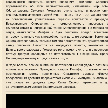
собравшимся посвятить беседу празднику Рождества Христо
поразмышлять об этом величественном, изменившем мир собы
Обстоятельства Христова Рождества очень кратко и просто опи
евангелистами Матфеем и Лукой (Мф. 1, 18-25 и Лк. 2, 1-20). Однако про
их повествования удивительным образом сочетается с премудро
Божественного Откровения, а немногословность апостолов 
свидетельствует о неизреченной тайне Боговоплощения. По мнению с
отцов, евангелисты Матфей и Лука положили предел естествен
интересу пытливого ума к подробностям и деталям рождения Богомла
Христа, оставив записи только о том, что помогает понять Домостроите
тайну спасения. Несмотря на кажущуюся ясность, некоторые м
Евангельского рассказа о Рождестве могут вводить читателя в недоумен
потому требуют обращения за истолкованием к Священному Пред
Церкви, выраженному в трудах святых отцов.
В ходе беседы особое внимание протоиерей Сергий уделил разъясн
причин преткновения Праведного старца Иосифа, толкованию мни
противоречия между нареченным Спасителю именем «Иису
предреченным древним пророчеством именем «Еммануил», значению 
«не знаше ея, дондеже роди Сына Своего первенца», и др
затруднительным местам Евангельского рассказа.