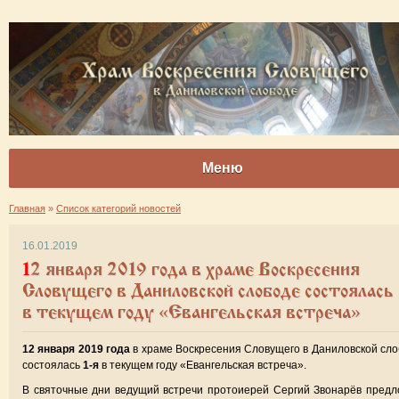
Меню
Главная
»
Список категорий новостей
16.01.2019
12 января 2019 года в храме Воскресения
Словущего в Даниловской слободе состоялась 
в текущем году «Евангельская встреча»
12 января 2019 года
в храме Воскресения Словущего в Даниловской сл
состоялась
1-я
в текущем году «Евангельская встреча».
В святочные дни ведущий встречи протоиерей Сергий Звонарёв пред