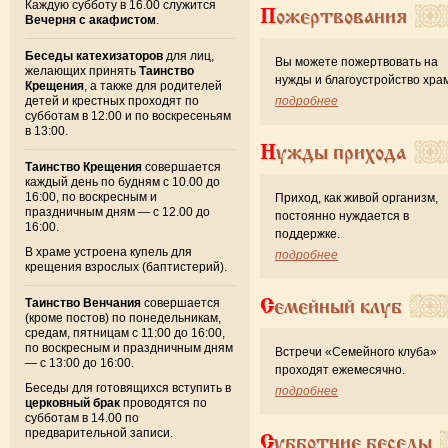
Каждую субботу в 16.00 служится
Пожертвования
Вечерня с акафистом
.
Беседы катехизаторов
для лиц,
Вы можете пожертвовать на
желающих принять
Таинство
нужды и благоустройство хра
Крещения
, а также для родителей
детей и крестных проходят по
подробнее
субботам в 12:00 и по воскресеньям
в 13:00.
Нужды прихода
Таинство Крещения
совершается
каждый день по будням с 10.00 до
16:00, по воскресным и
Приход, как живой организм,
праздничным дням — с 12.00 до
постоянно нуждается в
16:00.
поддержке.
В храме устроена купель для
подробнее
крещения взрослых (баптистерий).
Семейный клуб
Таинство Венчания
совершается
(кроме постов) по понедельникам,
средам, пятницам с 11:00 до 16:00,
по воскресным и праздничным дням
Встречи «Семейного клуба»
— с 13:00 до 16:00.
проходят ежемесячно.
Беседы для готовящихся вступить в
подробнее
церковный брак
проводятся по
субботам в 14.00 по
предварительной записи.
Субботние беседы