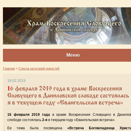
Меню
Главная
»
Список категорий новостей
18.02.2019
16 февраля 2019 года в храме Воскресения
Словущего в Даниловской слободе состоялась 
я в текущем году «Евангельская встреча»
16 февраля 2019 года
в храме Воскресения Словущего в Данилов
слободе состоялась
2-я
в текущем году «Евангельская встреча».
Ее тема была посвящена
«Встреча Богомладенца Хрис