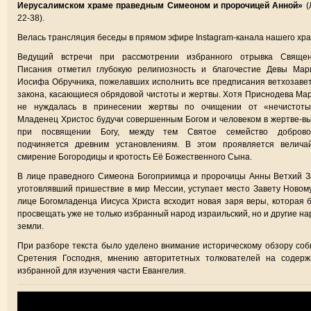
Иерусалимском храме праведным Симеоном и пророчицей Анной»
(Л
22-38).
Велась трансляция беседы в прямом эфире Instagram-канала нашего хра
Ведущий встречи при рассмотрении избранного отрывка Священ
Писания отметил глубокую религиозность и благочестие Девы Мар
Иосифа Обручника, пожелавших исполнить все предписания ветхозаве
закона, касающиеся обрядовой чистоты и жертвы. Хотя Приснодева Ма
не нуждалась в принесении жертвы по очищении от «нечистоты
Младенец Христос будучи совершенным Богом и человеком в жертве-в
при посвящении Богу, между тем Святое семейство доброво
подчиняется древним установлениям. В этом проявляется велича
смирение Богородицы и кротость Её Божественного Сына.
В лице праведного Симеона Богоприимца и пророчицы Анны Ветхий З
уготовлявший пришествие в мир Мессии, уступает место Завету Новому
лице Богомладенца Иисуса Христа всходит новая заря веры, которая 
просвещать уже не только избранный народ израильский, но и другие н
земли.
При разборе текста было уделено внимание историческому обзору со
Сретения Господня, мнению авторитетных толкователей на содерж
избранной для изучения части Евангелия.