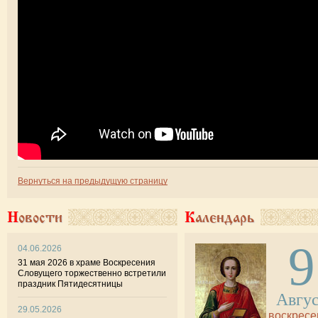
Вернуться на предыдущую страницу
Новости
Календарь
9
04.06.2026
31 мая 2026 в храме Воскресения
Словущего торжественно встретили
праздник Пятидесятницы
Авгу
29.05.2026
воскресе