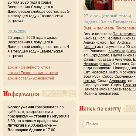
25 мая 2026 года в храме
Воскресения Словущего в
Даниловской слободе состоялась 5-
27
Июль
(старый стиль)
я в текущем году «Евангельская
встреча»
Неделя 10-я по Пятидесятн
Вмч. и целитель Пантелеим
06.05.2026
Вмч. и целителя
Пантелеимо
25 апреля 2026 года в храме
(
икона
). Прп.
Германа
(
икона
)
Воскресения Словущего в
Аляскинского. Прп.
Анфисы
Даниловской слободе состоялась 4-
(
икона
) исп., игумении и 90 се
ее. Равноапп.
Климента
(
икон
я в текущем году «Евангельская
еп. Охридского,
Наума
(
икона
)
встреча»
Саввы
,
Горазда
и
Ангеляра
. Б
Николая
(
икона
) Кочанова, Хр
архив «Семейного клуба»
ради юродивого, Новгородског
Свт.
Иоасафа
, митр. Московск
архив «Евангельских встреч»
всея Руси.
Собор Смоленских
архив остальных новостей
святых
. Сщмч.
Амвросия
, еп.
Сарапульского. Сщмч.
Платон
Пантелеимона
пресвитера. С
Информация
Иоанна
пресвитера.
Богослужения
совершаются по
Поиск по сайту
субботам, воскресеньям и
праздникам —
Утреня и Литургия
в
8.30, по великим праздникам —
Литургия
в 9.00,накануне —
Всенощное бдение
в 17.00.