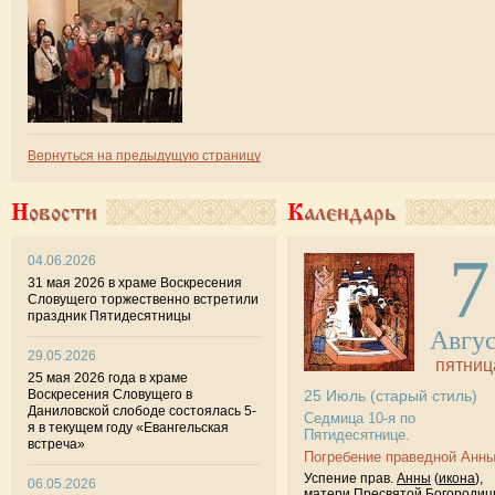
Вернуться на предыдущую страницу
Новости
Календарь
7
04.06.2026
31 мая 2026 в храме Воскресения
Словущего торжественно встретили
праздник Пятидесятницы
Авгу
29.05.2026
пятниц
25 мая 2026 года в храме
Воскресения Словущего в
25
Июль
(старый стиль)
Даниловской слободе состоялась 5-
Седмица 10-я по
я в текущем году «Евангельская
Пятидесятнице.
встреча»
Погребение праведной Анны
Успение прав.
Анны
(
икона
),
06.05.2026
матери Пресвятой Богородиц