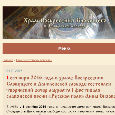
Меню
Главная
»
Список категорий новостей
04.10.2016
1 октября 2016 года в храме Воскресения
Словущего в Даниловской слободе состоялся
творческий вечер лауреата I фестиваля
славянской песни «Русское поле» Анны Сизов
В субботу
1 октября 2016 года
в приходском доме при храме Воскре
Словущего в Даниловской слободе состоялся творческий вечер лауре