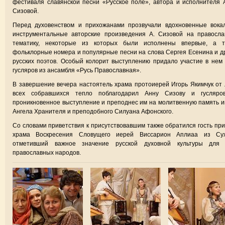
фестиваля славянской песни «Русское поле», автора и исполнителя
Сизовой.
Перед духовенством и прихожанами прозвучали вдохновенные вокал
инструментальные авторские произведения А. Сизовой на правосла
тематику, некоторые из которых были исполнены впервые, а т
фольклорные номера и популярные песни на слова Сергея Есенина и д
русских поэтов. Особый колорит выступлению придало участие в нем
гусляров из ансамбля «Русь Православная».
В завершение вечера настоятель храма протоиерей Игорь Якимчук от
всех собравшихся тепло поблагодарил Анну Сизову и гусляро
проникновенное выступление и преподнес им на молитвенную память 
Ангела Хранителя и преподобного Силуана Афонского.
Со словами приветствия к присутствовавшим также обратился гость пр
храма Воскресения Словущего иерей Виссарион Аплиаа из Сух
отметивший важное значение русской духовной культуры для 
православных народов.