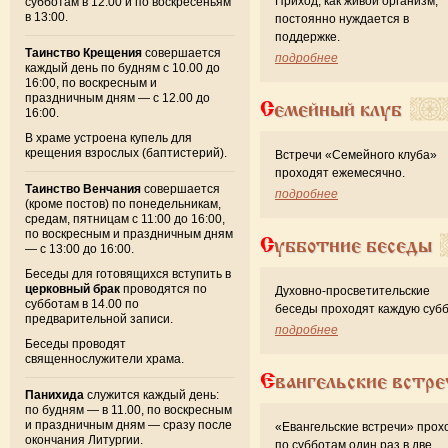
Приход, как живой организм,
субботам в 12:00 и по воскресеньям
в 13:00.
постоянно нуждается в
поддержке.
Таинство Крещения
совершается
подробнее
каждый день по будням с 10.00 до
16:00, по воскресным и
праздничным дням — с 12.00 до
Семейный клуб
16:00.
В храме устроена купель для
крещения взрослых (баптистерий).
Встречи «Семейного клуба»
проходят ежемесячно.
Таинство Венчания
совершается
подробнее
(кроме постов) по понедельникам,
средам, пятницам с 11:00 до 16:00,
по воскресным и праздничным дням
Субботние беседы
— с 13:00 до 16:00.
Беседы для готовящихся вступить в
церковный брак
проводятся по
Духовно-просветительские
субботам в 14.00 по
беседы проходят каждую субб
предварительной записи.
подробнее
Беседы проводят
священнослужители храма.
Евангельские встре
Панихида
служится каждый день:
по будням — в 11.00, по воскресным
и праздничным дням — сразу после
«Евангельские встречи» прох
окончания Литургии.
по субботам один раз в две