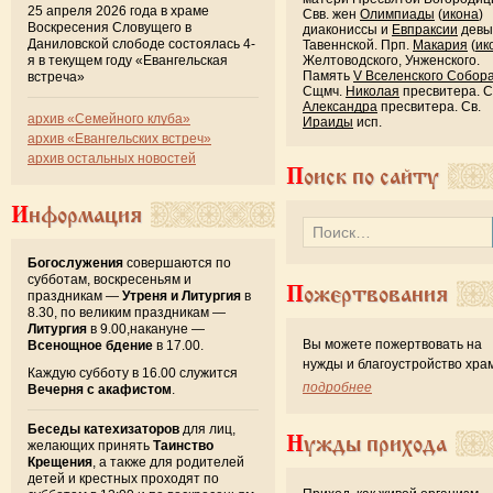
25 апреля 2026 года в храме
Свв. жен
Олимпиады
(
икона
)
Воскресения Словущего в
диакониссы и
Евпраксии
девы
Даниловской слободе состоялась 4-
Тавеннской. Прп.
Макария
(
ик
я в текущем году «Евангельская
Желтоводского, Унженского.
Память
V Вселенского Собор
встреча»
Сщмч.
Николая
пресвитера. 
Александра
пресвитера. Св.
архив «Семейного клуба»
Ираиды
исп.
архив «Евангельских встреч»
архив остальных новостей
Поиск по сайту
Информация
Богослужения
совершаются по
субботам, воскресеньям и
Пожертвования
праздникам —
Утреня и Литургия
в
8.30, по великим праздникам —
Литургия
в 9.00,накануне —
Вы можете пожертвовать на
Всенощное бдение
в 17.00.
нужды и благоустройство хра
Каждую субботу в 16.00 служится
подробнее
Вечерня с акафистом
.
Беседы катехизаторов
для лиц,
Нужды прихода
желающих принять
Таинство
Крещения
, а также для родителей
детей и крестных проходят по