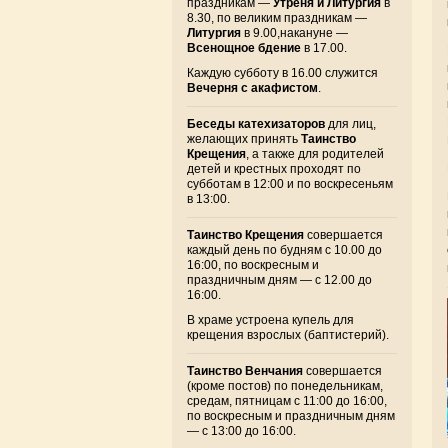
праздникам —
Утреня и Литургия
в
8.30, по великим праздникам —
Литургия
в 9.00,накануне —
Всенощное бдение
в 17.00.
Каждую субботу в 16.00 служится
Вечерня с акафистом
.
Беседы катехизаторов
для лиц,
желающих принять
Таинство
Крещения
, а также для родителей
детей и крестных проходят по
субботам в 12:00 и по воскресеньям
в 13:00.
Таинство Крещения
совершается
каждый день по будням с 10.00 до
16:00, по воскресным и
праздничным дням — с 12.00 до
16:00.
В храме устроена купель для
крещения взрослых (баптистерий).
Таинство Венчания
совершается
(кроме постов) по понедельникам,
средам, пятницам с 11:00 до 16:00,
по воскресным и праздничным дням
— с 13:00 до 16:00.