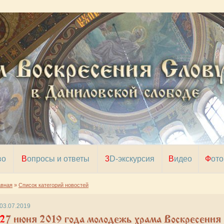
во
Вопросы и ответы
3D-экскурсия
Видео
Фото
авная
»
Список категорий новостей
03.07.2019
июня 2019 года молодежь храма Воскресения