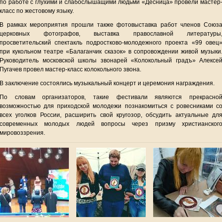
по работе с глухими и слабослышащими людьми «Десница» провели мастер
класс по жестовому языку.
В рамках мероприятия прошли также фотовыставка работ членов Союз
церковных фотографов, выставка православной литературы
просветительский спектакль подростково-молодежного проекта «99 овец
при кукольном театре «Балаганчик сказок» в сопровождении живой музыки
Руководитель московской школы звонарей «Колокольный градъ» Алексе
Пугачев провел мастер-класс колокольного звона.
В заключение состоялись музыкальный концерт и церемония награждения.
По словам организаторов, такие фестивали являются прекрасно
возможностью для приходской молодежи познакомиться с ровесниками с
всех уголков России, расширить свой кругозор, обсудить актуальные дл
современных молодых людей вопросы через призму христианског
мировоззрения.