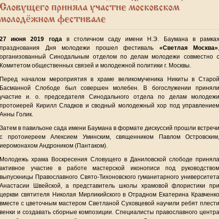
Словущего приняла участие московском
молодёжном фестивале
27 июня 2019 года
в столичном саду имени Н.Э. Баумана в рамка
празднования Дня молодежи прошел фестиваль
«Светлая Москва»
организованный Синодальным отделом по делам молодежи совместно 
Комитетом общественных связей и молодежной политики г. Москвы.
Перед началом мероприятия в храме великомученика Никиты в Старо
Басманной Слободе был совершен молебен. В богослужении принял
участие и. о. председателя Синодального отдела по делам молодеж
протоиерей Кирилл Сладков и сводный молодежный хор под управление
Анны Голик.
Затем в павильоне сада имени Баумана в формате дискуссий прошли встреч
с протоиереем Алексием Уминским, священником Павлом Островским
иеромонахом Андроником (Пантаком).
Молодежь храма Воскресения Словущего в Даниловской слободе принял
активное участие в работе мастерской иконописи под руководство
выпускницы Православного Свято-Тихоновского гуманитарного университет
Анастасии Швейской, а представитель школы храмовой флористики пр
церкви святителя Николая Мирликийского в Отрадном Екатерина Кравченк
вместе с цветочным мастером Светланой Суховцевой научили ребят плест
венки и создавать сборные композиции. Специалисты православного центр