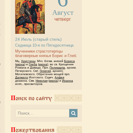
Август
четверг
х
,
с
24
Июль
(старый стиль)
Седмица 10-я по Пятидесятнице.
й
Мученники страстотерпцы
и
благоверные князья Борис и Глеб.
и
Мц.
Христины
. Мчч. блгвв. князей
Бориса
м
(
икона
) и
Глеба
(
икона
), во св. Крещении
Романа и Давида. Прп.
Поликарпа
, архим.
Печерского. Свт.
Георгия
, архиеп.
Могилевского. Обретение мощей прп.
Далмата
Исетского. Сщмч.
Алфея
и
диакона. Свв.
Николая
(
икона
) и
Иоанна
,
испп., пресвитеров.
Поиск по сайту
а
м
а
и
о
и
Пожертвования
а