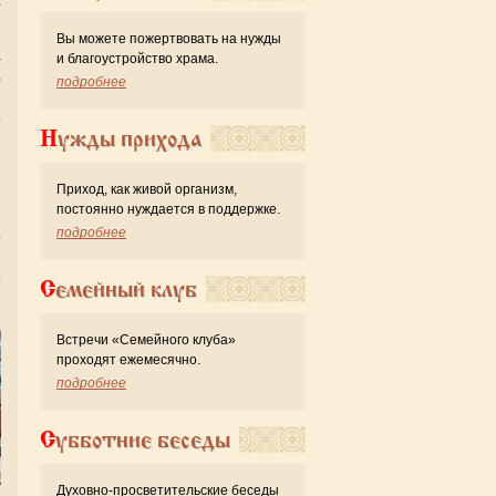
-
Вы можете пожертвовать на нужды
а
и благоустройство храма.
,
подробнее
»
.
Нужды прихода
й
Приход, как живой организм,
постоянно нуждается в поддержке.
й
подробнее
о
я
о
Семейный клуб
Встречи «Семейного клуба»
проходят ежемесячно.
подробнее
Субботние беседы
Духовно-просветительские беседы