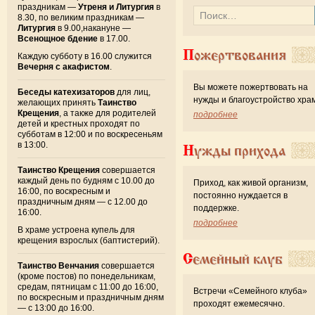
праздникам —
Утреня и Литургия
в
8.30, по великим праздникам —
Литургия
в 9.00,накануне —
Всенощное бдение
в 17.00.
Пожертвования
Каждую субботу в 16.00 служится
Вечерня с акафистом
.
Вы можете пожертвовать на
Беседы катехизаторов
для лиц,
нужды и благоустройство хра
желающих принять
Таинство
Крещения
, а также для родителей
подробнее
детей и крестных проходят по
субботам в 12:00 и по воскресеньям
в 13:00.
Нужды прихода
Таинство Крещения
совершается
каждый день по будням с 10.00 до
Приход, как живой организм,
16:00, по воскресным и
постоянно нуждается в
праздничным дням — с 12.00 до
поддержке.
16:00.
подробнее
В храме устроена купель для
крещения взрослых (баптистерий).
Семейный клуб
Таинство Венчания
совершается
(кроме постов) по понедельникам,
средам, пятницам с 11:00 до 16:00,
Встречи «Семейного клуба»
по воскресным и праздничным дням
проходят ежемесячно.
— с 13:00 до 16:00.