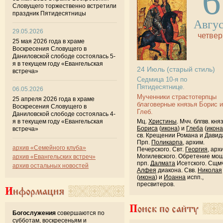
6
Словущего торжественно встретили
праздник Пятидесятницы
Авгу
29.05.2026
четвер
25 мая 2026 года в храме
Воскресения Словущего в
Даниловской слободе состоялась 5-
я в текущем году «Евангельская
24
Июль
(старый стиль)
встреча»
Седмица 10-я по
Пятидесятнице.
06.05.2026
Мученники страстотерпцы
25 апреля 2026 года в храме
благоверные князья Борис и
Воскресения Словущего в
Глеб.
Даниловской слободе состоялась 4-
Мц.
Христины
. Мчч. блгвв. кня
я в текущем году «Евангельская
Бориса
(
икона
) и
Глеба
(
икона
встреча»
св. Крещении Романа и Давид
Прп.
Поликарпа
, архим.
архив «Семейного клуба»
Печерского. Свт.
Георгия
, арх
Могилевского. Обретение мо
архив «Евангельских встреч»
прп.
Далмата
Исетского. Сщмч
архив остальных новостей
Алфея
диакона. Свв.
Николая
(
икона
) и
Иоанна
испп.,
пресвитеров.
Информация
Поиск по сайту
Богослужения
совершаются по
субботам, воскресеньям и