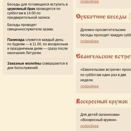
подробнее
Беседы для готовящихся вступить в
церковный брак
проводятся по
субботам в 14.00 по
Субботние беседы
предварительной записи.
Беседы проводят
священнослужители храма.
Духовно-просветительские
беседы проходят каждую субб
Панихида
служится каждый день:
подробнее
по будням — в 11.00, по воскресным
и праздничным дням — сразу после
окончания Литургии.
Евангельские встре
Заказные молебны
совершаются в
дни богослужений.
«Евангельские встречи» прох
по субботам один раз в две
недели.
подробнее
Воскресный кружок
Для детей организован
«Воскресный кружок».
подробнее