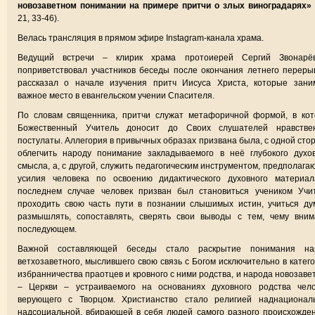
новозаветном понимании на примере притчи о злых виноградарях»
21, 33-46).
Велась трансляция в прямом эфире Instagram-канала храма.
Ведущий встречи – клирик храма протоиерей Сергий Звонар
поприветствовал участников беседы после окончания летнего переры
рассказал о начале изучения притч Иисуса Христа, которые зани
важное место в евангельском учении Спасителя.
По словам священника, притчи служат метафоричной формой, в кот
Божественный Учитель доносит до Своих слушателей нравстве
постулаты. Аллегория в привычных образах призвана была, с одной сто
облегчить народу понимание закладываемого в неё глубокого духо
смысла, а, с другой, служить педагогическим инструментом, предполаг
усилия человека по освоению дидактического духовного материал
последнем случае человек призван был становиться учеником Учит
проходить свою часть пути в познании слышимых истин, учиться ду
размышлять, сопоставлять, сверять свои выводы с тем, чему вним
последующем.
Важной составляющей беседы стало раскрытие понимания на
ветхозаветного, мыслившего свою связь с Богом исключительно в катег
избранничества праотцев и кровного с ними родства, и народа новозаве
– Церкви – устраиваемого на основаниях духовного родства чело
верующего с Творцом. Христианство стало религией наднациональ
надсоциальной, вбирающей в себя людей самого разного происхожде