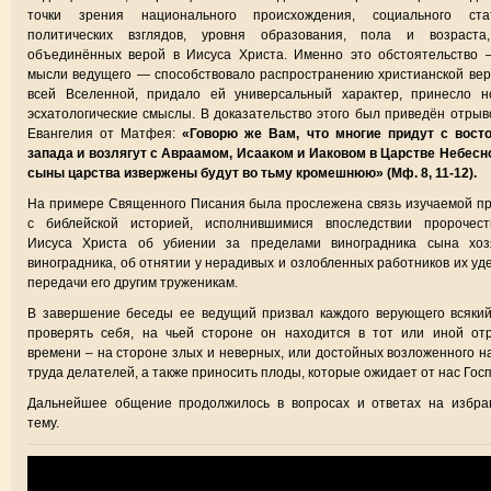
точки зрения национального происхождения, социального стат
политических взглядов, уровня образования, пола и возраста
объединённых верой в Иисуса Христа. Именно это обстоятельство 
мысли ведущего — способствовало распространению христианской ве
всей Вселенной, придало ей универсальный характер, принесло н
эсхатологические смыслы. В доказательство этого был приведён отрыв
Евангелия от Матфея:
«Говорю же Вам, что многие придут с восто
запада и возлягут с Авраамом, Исааком и Иаковом в Царстве Небесн
сыны царства извержены будут во тьму кромешнюю» (Мф. 8, 11-12).
На примере Священного Писания была прослежена связь изучаемой п
с библейской историей, исполнившимися впоследствии пророчест
Иисуса Христа об убиении за пределами виноградника сына хоз
виноградника, об отнятии у нерадивых и озлобленных работников их уд
передачи его другим труженикам.
В завершение беседы ее ведущий призвал каждого верующего всяки
проверять себя, на чьей стороне он находится в тот или иной от
времени – на стороне злых и неверных, или достойных возложенного н
труда делателей, а также приносить плоды, которые ожидает от нас Госп
Дальнейшее общение продолжилось в вопросах и ответах на избра
тему.