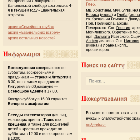
Воскресения Словущего в
Глеб.
Даниловской слободе состоялась 4-
Мц.
Христины
. Мчч. блгвв. кня
я в текущем году «Евангельская
Бориса
(
икона
) и
Глеба
(
икона
встреча»
св. Крещении Романа и Давид
Прп.
Поликарпа
, архим.
архив «Семейного клуба»
Печерского. Свт.
Георгия
, арх
Могилевского. Обретение мо
архив «Евангельских встреч»
прп.
Далмата
Исетского. Сщмч
архив остальных новостей
Алфея
диакона. Свв.
Николая
(
икона
) и
Иоанна
испп.,
пресвитеров.
Информация
Поиск по сайту
Богослужения
совершаются по
субботам, воскресеньям и
праздникам —
Утреня и Литургия
в
8.30, по великим праздникам —
Литургия
в 9.00,накануне —
Всенощное бдение
в 17.00.
Пожертвования
Каждую субботу в 16.00 служится
Вечерня с акафистом
.
Вы можете пожертвовать на
Беседы катехизаторов
для лиц,
нужды и благоустройство хра
желающих принять
Таинство
Крещения
, а также для родителей
подробнее
детей и крестных проходят по
субботам в 12:00 и по воскресеньям
в 13:00.