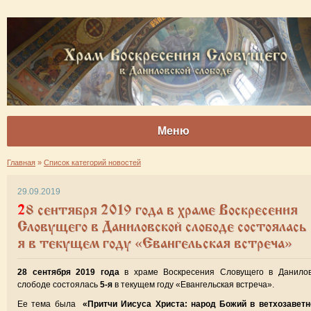
Меню
Главная
»
Список категорий новостей
29.09.2019
28 сентября 2019 года в храме Воскресения
Словущего в Даниловской слободе состоялась 
я в текущем году «Евангельская встреча»
28 сентября 2019 года
в храме Воскресения Словущего в Данилов
слободе состоялась
5-я
в текущем году «Евангельская встреча».
Ее тема была
«Притчи Иисуса Христа: народ Божий в ветхозаветн