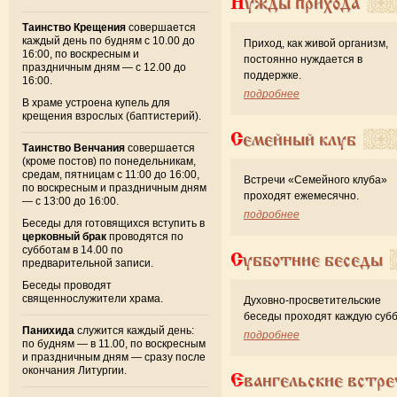
Нужды прихода
Таинство Крещения
совершается
каждый день по будням с 10.00 до
Приход, как живой организм,
16:00, по воскресным и
постоянно нуждается в
праздничным дням — с 12.00 до
поддержке.
16:00.
подробнее
В храме устроена купель для
крещения взрослых (баптистерий).
Семейный клуб
Таинство Венчания
совершается
(кроме постов) по понедельникам,
средам, пятницам с 11:00 до 16:00,
Встречи «Семейного клуба»
по воскресным и праздничным дням
проходят ежемесячно.
— с 13:00 до 16:00.
подробнее
Беседы для готовящихся вступить в
церковный брак
проводятся по
субботам в 14.00 по
Субботние беседы
предварительной записи.
Беседы проводят
священнослужители храма.
Духовно-просветительские
беседы проходят каждую субб
Панихида
служится каждый день:
подробнее
по будням — в 11.00, по воскресным
и праздничным дням — сразу после
окончания Литургии.
Евангельские встре