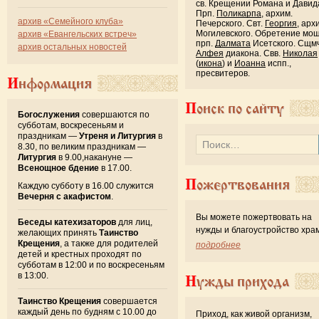
св. Крещении Романа и Давид
Прп.
Поликарпа
, архим.
архив «Семейного клуба»
Печерского. Свт.
Георгия
, арх
Могилевского. Обретение мо
архив «Евангельских встреч»
прп.
Далмата
Исетского. Сщмч
архив остальных новостей
Алфея
диакона. Свв.
Николая
(
икона
) и
Иоанна
испп.,
пресвитеров.
Информация
Поиск по сайту
Богослужения
совершаются по
субботам, воскресеньям и
праздникам —
Утреня и Литургия
в
8.30, по великим праздникам —
Литургия
в 9.00,накануне —
Всенощное бдение
в 17.00.
Пожертвования
Каждую субботу в 16.00 служится
Вечерня с акафистом
.
Вы можете пожертвовать на
Беседы катехизаторов
для лиц,
нужды и благоустройство хра
желающих принять
Таинство
Крещения
, а также для родителей
подробнее
детей и крестных проходят по
субботам в 12:00 и по воскресеньям
в 13:00.
Нужды прихода
Таинство Крещения
совершается
каждый день по будням с 10.00 до
Приход, как живой организм,