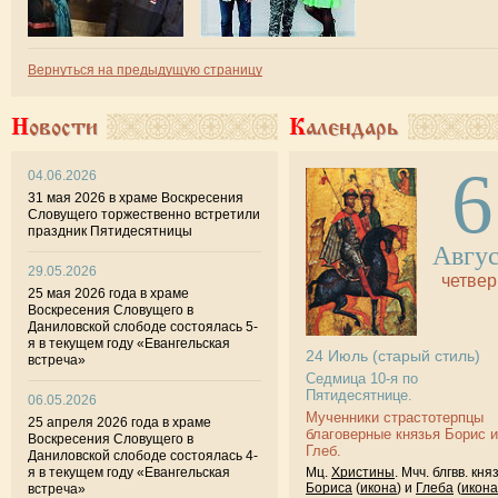
Вернуться на предыдущую страницу
Новости
Календарь
6
04.06.2026
31 мая 2026 в храме Воскресения
Словущего торжественно встретили
праздник Пятидесятницы
Авгу
29.05.2026
четвер
25 мая 2026 года в храме
Воскресения Словущего в
Даниловской слободе состоялась 5-
я в текущем году «Евангельская
24
Июль
(старый стиль)
встреча»
Седмица 10-я по
Пятидесятнице.
06.05.2026
Мученники страстотерпцы
25 апреля 2026 года в храме
благоверные князья Борис и
Воскресения Словущего в
Глеб.
Даниловской слободе состоялась 4-
Мц.
Христины
. Мчч. блгвв. кня
я в текущем году «Евангельская
Бориса
(
икона
) и
Глеба
(
икона
встреча»