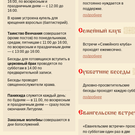
16:00, по воскресным и
постоянно нуждается в
праздничным дням — с 12.00 до
поддержке.
16:00.
подробнее
В храме устроена купель для
крещения взрослых (баптистерий).
Семейный клуб
Таинство Венчания
совершается
(кроме постов) по понедельникам,
средам, пятницам с 11:00 до 16:00,
Встречи «Семейного клуба»
по воскресным и праздничным дням
проходят ежемесячно.
— с 13:00 до 16:00.
подробнее
Беседы для готовящихся вступить в
церковный брак
проводятся по
субботам в 14.00 по
Субботние беседы
предварительной записи.
Беседы проводят
священнослужители храма.
Духовно-просветительские
беседы проходят каждую субб
Панихида
служится каждый день:
подробнее
по будням — в 11.00, по воскресным
и праздничным дням — сразу после
окончания Литургии.
Евангельские встре
Заказные молебны
совершаются в
дни богослужений.
«Евангельские встречи» прох
по субботам один раз в две