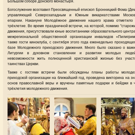
Большом соборе Донского монастыря.
Богослужение возглавил Преосвященный епископ Бронницкий Фома (Дем
управляющий Северозападным и Южным викариатствами Москов
епархии. Накануне Молодёжное движение нашего храма отметило 
трёхлетие. Во время праздничной встречи, на которой, помимо "старож
движения, присутствовали юные воспитанники образовательного центр
межрегиональной общественной организации инвалидов «Пилигрим
также гости киноклуба, с сентября этого года еженедельно проходяще
базе Молодежного приходского движения. Много было сказано о важ
Литургии в духовном становлении и развитии молодых люде
невозможности жить полноценной христианской жизнью без участ
таинствах Церкви.
Также с гостями встречи были обсуждены планы работы молоде
приходской организации на ближайший год, проведена викторина на з
основ православной веры и вручены памятные подарки и бейджи в 
трёхлетия молодежного движения.