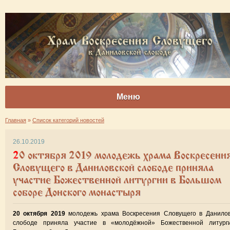
Меню
Главная
»
Список категорий новостей
26.10.2019
20 октября 2019 молодежь храма Воскресения
Словущего в Даниловской слободе приняла
участие Божественной литургии в Большом
соборе Донского монастыря
20 октября 2019
молодежь храма Воскресения Словущего в Данилов
слободе приняла участие в «молодёжной» Божественной литург