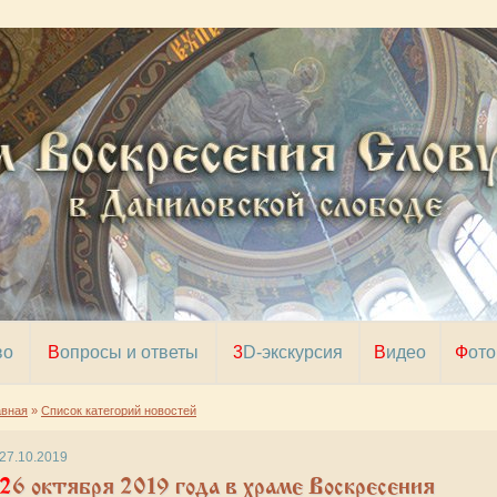
во
Вопросы и ответы
3D-экскурсия
Видео
Фото
авная
»
Список категорий новостей
27.10.2019
октября 2019 года в храме Воскресения