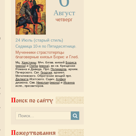
Август
четверг
й
и
24
Июль
(старый стиль)
Седмица 10-я по Пятидесятнице.
Мученники страстотерпцы
благоверные князья Борис и Глеб.
и
Мц.
Христины
. Мчч. блгвв. князей
Бориса
(
икона
) и
Глеба
(
икона
), во св. Крещении
.
Романа и Давида. Прп.
Поликарпа
, архим.
,
Печерского. Свт.
Георгия
, архиеп.
Могилевского. Обретение мощей прп.
и
Далмата
Исетского. Сщмч.
Алфея
й
диакона. Свв.
Николая
(
икона
) и
Иоанна
испп., пресвитеров.
ю
ю
Поиск по сайту
ю
и
и
й
ь
Пожертвования