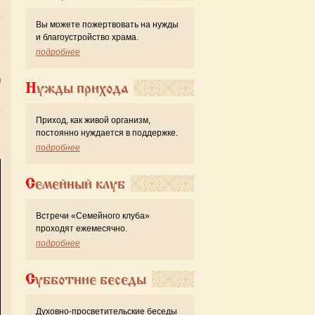
о
Вы можете пожертвовать на нужды
о
и благоустройство храма.
и
подробнее
е
и
м
Нужды прихода
т
Приход, как живой организм,
и
постоянно нуждается в поддержке.
подробнее
Семейный клуб
Встречи «Семейного клуба»
проходят ежемесячно.
подробнее
Субботние беседы
Духовно-просветительские беседы