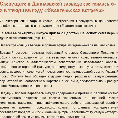
Словущего в Даниловской слободе состоялась 6-
я в текущем году «Евангельская встреча»
26 октября 2019 года
в храме Воскресения Словущего в Даниловско
слободе состоялась
6-я
в текущем году «Евангельская встреча».
Ее тема была
«Притчи Иисуса Христа о Царствии Небесном: семя веры 
души человеческие»
(Мф. 13, 1-23).
Велась трансляция беседы в прямом эфире Instagram-канала нашего храма.
Ведущий встречи прочитал избранный отрывок Священного Писания 
обратился к толкованию притчи в её историческом и нравственном контексте
Иисус Христос в аллегорическом повествовании использовал образы
свойственные аграрной культуре, а потому доступные слушателям: семени 
сеятеля, дороги, каменистой почвы, сорняков, плодородной земли. Главны
посыл Учителя был обращён к душам людей, раскрывал разную реакци
слушателей на благовестие о Царстве Небесном, а, следовательно, и разну
способность приносить плод веры.
Ведущий провёл параллель между содержанием притчи и религиозность
современного общества. По словам священника, в нынешней Росси
количество населения, идентифицирующего себя с православной верой 
время от времени посещающих храмы, по данным исследователе
составляет порядка 20-25%. Данные цифры напоминают ту самую четверт
плодородной земли из притчи, которая приносит плоды.