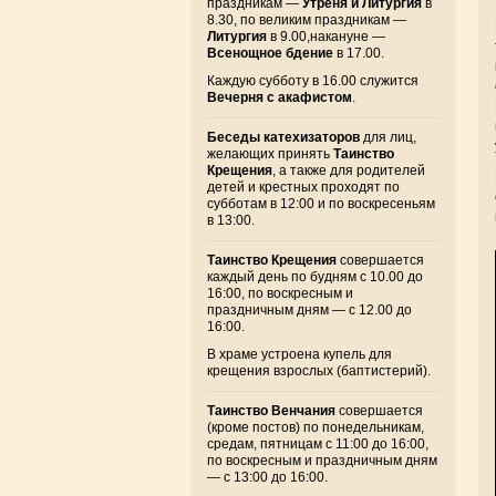
праздникам —
Утреня и Литургия
в
8.30, по великим праздникам —
Литургия
в 9.00,накануне —
Всенощное бдение
в 17.00.
Каждую субботу в 16.00 служится
Вечерня с акафистом
.
Беседы катехизаторов
для лиц,
желающих принять
Таинство
Крещения
, а также для родителей
детей и крестных проходят по
субботам в 12:00 и по воскресеньям
в 13:00.
Таинство Крещения
совершается
каждый день по будням с 10.00 до
16:00, по воскресным и
праздничным дням — с 12.00 до
16:00.
В храме устроена купель для
крещения взрослых (баптистерий).
Таинство Венчания
совершается
(кроме постов) по понедельникам,
средам, пятницам с 11:00 до 16:00,
по воскресным и праздничным дням
— с 13:00 до 16:00.