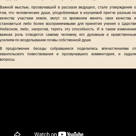
Важной мыслью, прозвучавшей в рассказе ведущего, стало утверждение 
том, что человеческие души, уподобляемые в изучаемой притче разным п
качеству участкам земли, могут со временем менять свои качества 
становиться либо более восприимчивыми для принятия учения о Царств
Небесном, либо, напротив, терять эту способность. И в таком изменени
важная роль отводится самому человеку, его духовным и нравственны
усилиям по возделыванию почвы собственной души.
В продолжение беседы собравшиеся поделились впечатлениями о
евангельского повествования и прозвучавшего комментария, и задал
вопросы.