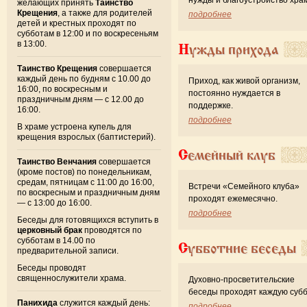
желающих принять
Таинство
Крещения
, а также для родителей
подробнее
детей и крестных проходят по
субботам в 12:00 и по воскресеньям
в 13:00.
Нужды прихода
Таинство Крещения
совершается
каждый день по будням с 10.00 до
Приход, как живой организм,
16:00, по воскресным и
постоянно нуждается в
праздничным дням — с 12.00 до
поддержке.
16:00.
подробнее
В храме устроена купель для
крещения взрослых (баптистерий).
Семейный клуб
Таинство Венчания
совершается
(кроме постов) по понедельникам,
средам, пятницам с 11:00 до 16:00,
Встречи «Семейного клуба»
по воскресным и праздничным дням
проходят ежемесячно.
— с 13:00 до 16:00.
подробнее
Беседы для готовящихся вступить в
церковный брак
проводятся по
субботам в 14.00 по
Субботние беседы
предварительной записи.
Беседы проводят
священнослужители храма.
Духовно-просветительские
беседы проходят каждую субб
Панихида
служится каждый день:
подробнее