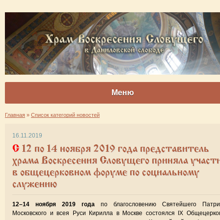
Меню
Главная
»
Список категорий новостей
16.11.2019
С 12 по 14 ноября 2019 года представитель
храма Воскресения Словущего приняла участ
в общецерковном форуме по социальному
служению
12–14 ноября 2019 года
по благословению Святейшего Патри
Московского и всея Руси Кирилла в Москве состоялся IX Общецерк