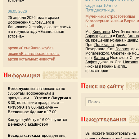
встреча»
Седмица 10-я по
Пятидесятнице.
06.05.2026
Мученники страстотерпцы
25 апреля 2026 года в храме
благоверные князья Борис и
Воскресения Словущего в
Глеб.
Даниловской слободе состоялась 4-
Мц.
Христины
. Мчч. блгвв. кня
я в текущем году «Евангельская
Бориса
(
икона
) и
Глеба
(
икона
встреча»
св. Крещении Романа и Давид
Прп.
Поликарпа
, архим.
архив «Семейного клуба»
Печерского. Свт.
Георгия
, арх
Могилевского. Обретение мо
архив «Евангельских встреч»
прп.
Далмата
Исетского. Сщмч
архив остальных новостей
Алфея
диакона. Свв.
Николая
(
икона
) и
Иоанна
испп.,
пресвитеров.
Информация
Поиск по сайту
Богослужения
совершаются по
субботам, воскресеньям и
праздникам —
Утреня и Литургия
в
8.30, по великим праздникам —
Литургия
в 9.00,накануне —
Всенощное бдение
в 17.00.
Пожертвования
Каждую субботу в 16.00 служится
Вечерня с акафистом
.
Вы можете пожертвовать на
Беседы катехизаторов
для лиц,
нужды и благоустройство хра