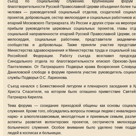
съезд по социальному служению. Крупнейший форум
благотворительности Русской Православной Церкви объединил более т
человек — руководителей социальный отделов, создателей социал
проектов, добровольцев, сестер милосердия и социальных работников и
епархий Московского Патриархата. Из России и других стран на меропр
прибыли руководители церковных социальных проектов, главы отд
социальной направленности епархий Русской Православной Церкви, с
милосердия, социальные работники, представители академичес
сообщества и добровольцы. Также приняли участие представи
Министерства здравоохранения и Министерства труда и социальной з
Российской Федерации. Работу съезда возглавил председа
Синодального отдела по благотворительности епископ Орехово-Зуе
Пантелеимон. От Патриаршего Подворья храма Воскресения Словуще
Даниловской слободе в форуме приняла участие руководитель социа
службы Подворья О.С. Ларионова.
Съезд начался с Божественной литургии и пленарного заседания в 
Христа Спасителя, на котором было оглашено приветствие Святей
Патриарха Кирилла.
Тема форума — созидание приходской общины как основы социаль
служения. Кроме того, обсуждались вопросы помощи людям с инвалидно
нарко- и алкоголезависимым, многодетным и приемным семьям, разл
аспекты развития волонтерских проектов, сестричеств милосерд
больничного служения. Особое внимание было уделено теме подде
людей в хосписах и больницах.