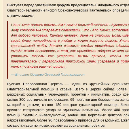
Выступая перед участниками форума председатель Синодального отде
благотворительности епископ Орехово-Зуевский Пантелеимон определи
главную задачу.
Наш Съезд должен помочь нам с вами в большей степени научиться
делу, которое мы стараемся совершать. Это дело любви, естеств
для любого человека. Каждый человек, даже не знающий Бога, им
своей душе потребность в любви и хочет кому-то помочь. Учил
христианской любви должна являться каждая приходская община
съезде важно поговорить о том, как приходская община может п
умножить любовь, как устроить жизнь прихода, чтобы лю
преумножалась и переполняла приходской храм, согревала и пом
тем, кто в храм еще не пришел.
— Епископ Орехово-Зуевский Пантелеимон
Русская Православная Церковь — один из крупнейших организат
благотворительной помощи в стране. Всего в Церкви сейчас более
церковных социальных учреждений, проектов и инициатив, среди ко
свыше 300 сестричеств милосердия, 69 приютов для беременных жен
матерей с детьми, свыше 180 центров гуманитарной помощи, боле
приютов сестринского ухода за одинокими пожилыми, более 400 про
помощи людям с инвалидностью, более 300 церковных центров по
наркозависимым, более 90 православных приютов для бездомных. Еже
создаются десятки новых церковных социальных проектов.