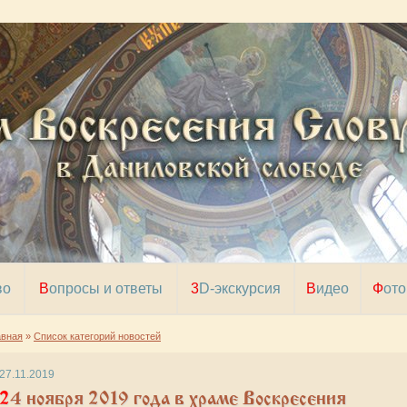
во
Вопросы и ответы
3D-экскурсия
Видео
Фото
авная
»
Список категорий новостей
27.11.2019
ноября 2019 года в храме Воскресения