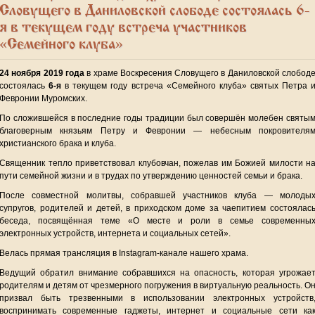
Словущего в Даниловской слободе состоялась 6-
я в текущем году встреча участников
«Семейного клуба»
24 ноября 2019 года
в храме Воскресения Словущего в Даниловской слобод
состоялась
6-я
в текущем году встреча «Семейного клуба» святых Петра 
Февронии Муромских.
По сложившейся в последние годы традиции был совершён молебен святы
благоверным князьям Петру и Февронии — небесным покровителя
христианского брака и клуба.
Священник тепло приветствовал клубовчан, пожелав им Божией милости н
пути семейной жизни и в трудах по утверждению ценностей семьи и брака.
После совместной молитвы, собравшей участников клуба — молоды
супругов, родителей и детей, в приходском доме за чаепитием состоялас
беседа, посвящённая теме «О месте и роли в семье современны
электронных устройств, интернета и социальных сетей».
Велась прямая трансляция в Instagram-канале нашего храма.
Ведущий обратил внимание собравшихся на опасность, которая угрожае
родителям и детям от чрезмерного погружения в виртуальную реальность. О
призвал быть трезвенными в использовании электронных устройств
воспринимать современные гаджеты, интернет и социальные сети ка