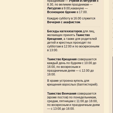
праздникам —
Утреня и Литургия
в
8.30, по великим праздникам —
Литургия
в 9.00,накануне —
Всенощное бдение
в 17.00.
Каждую субботу в 16.00 служится
Вечерня с акафистом
.
Беседы катехизаторов
для лиц,
желающих принять
Таинство
Крещения
, а также для родителей
детей и крестных проходят по
субботам в 12:00 и по воскресеньям
в 13:00.
Таинство Крещения
совершается
каждый день по будням с 10.00 до
16:00, по воскресным и
праздничным дням — с 12.00 до
16:00.
В храме устроена купель для
крещения взрослых (баптистерий).
Таинство Венчания
совершается
(кроме постов) по понедельникам,
средам, пятницам с 11:00 до 16:00,
по воскресным и праздничным дням
— с 13:00 до 16:00.