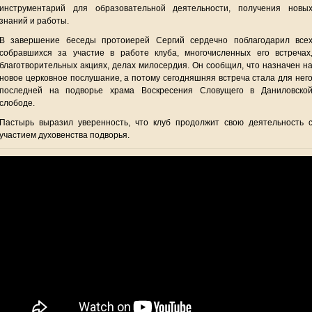
инструментарий для образовательной деятельности, получения новы
знаний и работы.
В завершение беседы протоиерей Сергий сердечно поблагодарил все
собравшихся за участие в работе клуба, многочисленных его встречах
благотворительных акциях, делах милосердия. Он сообщил, что назначен н
новое церковное послушание, а потому сегодняшняя встреча стала для нег
последней на подворье храма Воскресения Словущего в Даниловско
слободе.
Пастырь выразил уверенность, что клуб продолжит свою деятельность 
участием духовенства подворья.