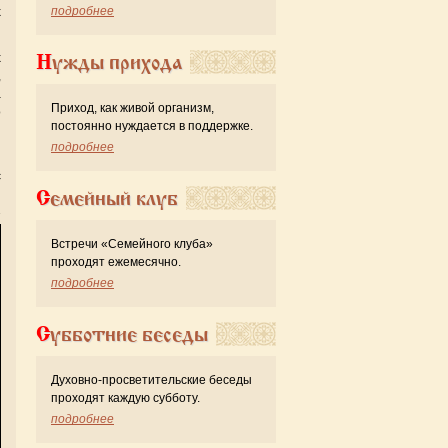
подробнее
х
х
Нужды прихода
,
а
Приход, как живой организм,
о
постоянно нуждается в поддержке.
й
подробнее
с
Семейный клуб
Встречи «Семейного клуба»
проходят ежемесячно.
подробнее
Субботние беседы
Духовно-просветительские беседы
проходят каждую субботу.
подробнее