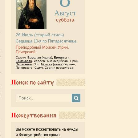
Август
суббота
е
26
Июль
(старый стиль)
и
Седмица 10-я по Пятидесятнице.
Преподобный Моисей Угрин,
м
Печерский.
м
Сщмчч.
Ермолая
(
икона
),
Ермиппа
и
Ермократа
, иереев Никомидийских. Прмц.
Параскевы
. Прп.
Моисея
(
икона
) Угрина,
Печерского. Сщмч.
Сергия
пресвитера.
а
Поиск по сайту
х
ь
х
Пожертвования
т
н
Вы можете пожертвовать на нужды
,
и благоустройство храма.
к