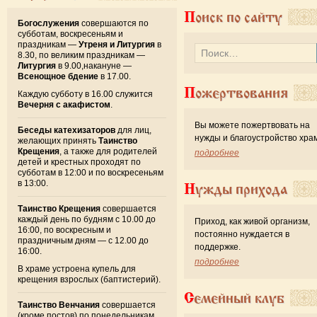
Поиск по сайту
Богослужения
совершаются по
субботам, воскресеньям и
праздникам —
Утреня и Литургия
в
8.30, по великим праздникам —
Литургия
в 9.00,накануне —
Всенощное бдение
в 17.00.
Пожертвования
Каждую субботу в 16.00 служится
Вечерня с акафистом
.
Вы можете пожертвовать на
Беседы катехизаторов
для лиц,
нужды и благоустройство хра
желающих принять
Таинство
Крещения
, а также для родителей
подробнее
детей и крестных проходят по
субботам в 12:00 и по воскресеньям
в 13:00.
Нужды прихода
Таинство Крещения
совершается
каждый день по будням с 10.00 до
Приход, как живой организм,
16:00, по воскресным и
постоянно нуждается в
праздничным дням — с 12.00 до
поддержке.
16:00.
подробнее
В храме устроена купель для
крещения взрослых (баптистерий).
Семейный клуб
Таинство Венчания
совершается
(кроме постов) по понедельникам,