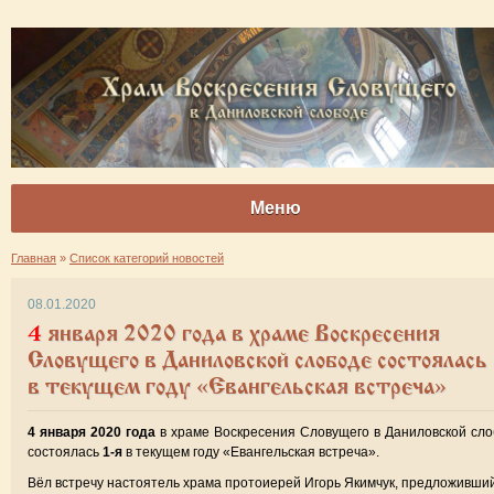
Меню
Главная
»
Список категорий новостей
08.01.2020
4 января 2020 года в храме Воскресения
Словущего в Даниловской слободе состоялась 
в текущем году «Евангельская встреча»
4 января 2020 года
в храме Воскресения Словущего в Даниловской сл
состоялась
1-я
в текущем году «Евангельская встреча».
Вёл встречу настоятель храма протоиерей Игорь Якимчук, предложивши