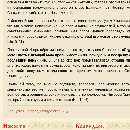
осмысления тему «Иисус Христос — хлеб жизни», которая рассматрив
на основании изложенного в шестой главе Евангелия от Иоанна уч
Спасителя о себе как о небесном хлебе.
В беседе были описаны обстоятельства изложения Иисусом Христом 
учения, а также непонимание Его слов многими из слушателей, в том ч
собственными учениками, покинувшими после данной проповеди св
Учителя и говорившими:
«Какие странные слова! кто может это слуш
(Ин. 6, 61).
Протоиерей Игорь обратил внимание на то, что слова Спасителя
«Яд
Мою Плоть и пиющий Мою Кровь имеет жизнь вечную, и Я воскрешу 
последний день»
(Ин. 6, 54) до сих пор представляются странным
многих людей, даже называющих себя христианами, но при этом счита
для себя ненужным соединение со Христом через таинство Свя
Причащения.
Причиной тому, по мнению ведущего, является непонимание того,
христианство это не просто некая отвлеченная концепция нравств
ценностей, а религия живой личной связи с Богочеловеком Иисусом Хри
Который есть «путь и истина и жизнь» (Ин. 14, 6).
Вернуться на предыдущую страницу
Новости
Календарь