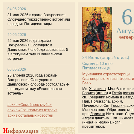
6
04.06.2026
31 мая 2026 в храме Воскресения
Словущего торжественно встретили
праздник Пятидесятницы
Авгу
29.05.2026
четвер
25 мая 2026 года в храме
Воскресения Словущего в
Даниловской слободе состоялась 5-
я в текущем году «Евангельская
24
Июль
(старый стиль)
встреча»
Седмица 10-я по
Пятидесятнице.
06.05.2026
Мученники страстотерпцы
25 апреля 2026 года в храме
благоверные князья Борис и
Воскресения Словущего в
Глеб.
Даниловской слободе состоялась 4-
Мц.
Христины
. Мчч. блгвв. кня
я в текущем году «Евангельская
Бориса
(
икона
) и
Глеба
(
икона
встреча»
св. Крещении Романа и Давид
Прп.
Поликарпа
, архим.
архив «Семейного клуба»
Печерского. Свт.
Георгия
, арх
Могилевского. Обретение мо
архив «Евангельских встреч»
прп.
Далмата
Исетского. Сщмч
архив остальных новостей
Алфея
диакона. Свв.
Николая
(
икона
) и
Иоанна
испп.,
пресвитеров.
Информация