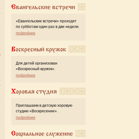
а
Евангельские встречи
,
ь
«Евангельские встречи» проходят
по субботам один раз в две недели.
е
е
подробнее
о
й
Воскресный кружок
о
в
Для детей организован
«Воскресный кружок».
а
,
подробнее
л
х
Хоровая студия
,
о
Приглашаем в детскую хоровую
студию «Воскресение».
а
о
подробнее
е
и
Социальное служение