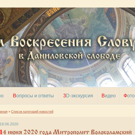
во
Вопросы и ответы
3D-экскурсия
Видео
Фото
авная
»
Список категорий новостей
18.06.2020
юня 2020 года Митрополит Волоколамский