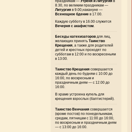
праздникам —
Утреня и Литургия
в
8.30, по великим праздникам —
Литургия
в 9.00,накануне —
Всенощное бдение
в 17.00.
Каждую субботу в 16.00 служится
Вечерня с акафистом
.
Беседы катехизаторов
для лиц,
желающих принять
Таинство
Крещения
, а также для родителей
детей и крестных проходят по
субботам в 12:00 и по воскресеньям
в 13:00.
Таинство Крещения
совершается
каждый день по будням с 10.00 до
16:00, по воскресным и
праздничным дням — с 12.00 до
16:00.
В храме устроена купель для
крещения взрослых (баптистерий).
Таинство Венчания
совершается
(кроме постов) по понедельникам,
средам, пятницам с 11:00 до 16:00,
по воскресным и праздничным дням
— с 13:00 до 16:00.