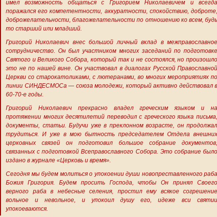
имел возможность общаться с Григорием Николаевичем и всегд
поражался его компетентности, аккуратности, спокойствию, доброте
доброжелательности, благожелательности по отношению ко всем, буд
то старший или младший.
Григорий Николаевич внес большой личный вклад в межправославно
сотрудничество. Он был участником многих заседаний по подготовк
Святого и Великого Собора, который так и не состоялся, но произошл
это не по нашей вине. Он участвовал в диалогах Русской Православно
Церкви со старокатоликами, с лютеранами, во многих мероприятиях п
линии СИНДЕСМОСа — союза молодежи, который активно действовал 
60-70-е годы.
Григорий Николаевич прекрасно владел греческим языком и н
протяжении многих десятилетий переводил с греческого языка письма
документы, статьи. Будучи уже в преклонном возрасте, он продолжа
трудиться. И уже в мою бытность председателем Отдела внешни
церковных связей он подготовил большое собрание документов
связанных с подготовкой Всеправославного Собора. Это собрание был
издано в журнале «Церковь и время».
Сегодня мы будем молиться о упокоении души новопреставленного раб
Божия Григория. Будем просить Господа, чтобы Он принял Своег
верного раба в небесные селения, простил ему всякое согрешени
вольное и невольное, и упокоил душу его, идеже вси святи
упокоеваются.