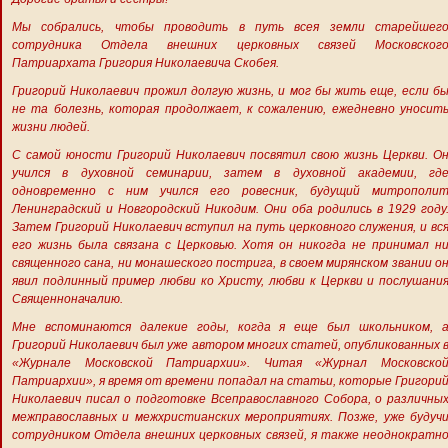
Мы собрались, чтобы проводить в путь всея земли старейшег
сотрудника Отдела внешних церковных связей Московског
Патриархата Григория Николаевича Скобея.
Григорий Николаевич прожил долгую жизнь, и мог бы жить еще, если б
не та болезнь, которая продолжает, к сожалению, ежедневно уносит
жизни людей.
С самой юности Григорий Николаевич посвятил свою жизнь Церкви. О
учился в духовной семинарии, затем в духовной академии, гд
одновременно с ним учился его ровесник, будущий митрополи
Ленинградский и Новгородский Никодим. Они оба родились в 1929 году
Затем Григорий Николаевич вступил на путь церковного служения, и вс
его жизнь была связана с Церковью. Хотя он никогда не принимал н
священного сана, ни монашеского пострига, в своем мирянском звании о
явил подлинный пример любви ко Христу, любви к Церкви и послушани
Священноначалию.
Мне вспоминаются далекие годы, когда я еще был школьником, 
Григорий Николаевич был уже автором многих статей, опубликованных 
«Журнале Московской Патриархии». Читая «Журнал Московско
Патриархии», я время от времени попадал на статьи, которые Григори
Николаевич писал о подготовке Всеправославного Собора, о различны
межправославных и межхристианских мероприятиях. Позже, уже будуч
сотрудником Отдела внешних церковных связей, я также неоднократн