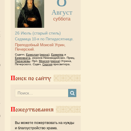
Август
суббота
.
26
Июль
(старый стиль)
х
Седмица 10-я по Пятидесятнице.
Преподобный Моисей Угрин,
й
Печерский.
о
Сщмчч.
Ермолая
(
икона
),
Ермиппа
и
Ермократа
, иереев Никомидийских. Прмц.
С
Параскевы
. Прп.
Моисея
(
икона
) Угрина,
Печерского. Сщмч.
Сергия
пресвитера.
м
Поиск по сайту
и
е
е
а
Пожертвования
н
Вы можете пожертвовать на нужды
и благоустройство храма.