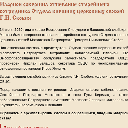
Иларион совершил отпевание старейшего
сотрудника Отдела внешних церковных связей
Г.Н. Скобея
14 июня 2020 года
в храме Воскресения Словущего в Даниловской слободе г
Москвы было совершено отпевание старейшего сотрудника Отдела внешни
церковных связей Московского Патриархата Григория Николаевича Скобея.
Чин отпевания возглавил председатель Отдела внешних церковных связе
Московского Патриархата митрополит Волоколамский Иларион. Ег
Высокопреосвященству сослужили заместитель председателя ОВЦ
протоиерей Николай Балашов, секретарь ОВЦС по межправославны
отношениям протоиерей Игорь Якимчук.
За заупокойной службой молились близкие Г.Н. Скобея, коллеги, сотрудник
ОВЦС.
Перед началом отпевания митрополит Иларион огласил соболезновани
Святейшего Патриарха Московского и всея Руси Кирилла, а такж
соболезнование Патриаршего наместника Московской епархии митрополит
Крутицкого и Коломенского Ювеналия.
Обращаясь с архипастырским словом к собравшимся, владыка Иларио
сказал:
Дорогие братья и сестры!