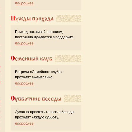
подробнее
о
о
Нужды прихода
ы
Приход, как живой организм,
ь
постоянно нуждается в поддержке.
подробнее
н
е
т
Семейный клуб
.
я
Встречи «Семейного клуба»
и
проходят ежемесячно.
н
я
подробнее
а
Субботние беседы
в
й
Духовно-просветительские беседы
й
проходят каждую субботу.
х
и
подробнее
о