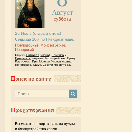
Август
суббота
й
л
26
Июль
(старый стиль)
я
Седмица 10-я по Пятидесятнице.
а
а
Преподобный Моисей Угрин,
Печерский.
Сщмчч.
Ермолая
(
икона
),
Ермиппа
и
в
Ермократа
, иереев Никомидийских. Прмц.
Параскевы
. Прп.
Моисея
(
икона
) Угрина,
я
Печерского. Сщмч.
Сергия
пресвитера.
й
ы
Поиск по сайту
и
е
в
х
а
м
Пожертвования
,
и
х
Вы можете пожертвовать на нужды
и благоустройство храма.