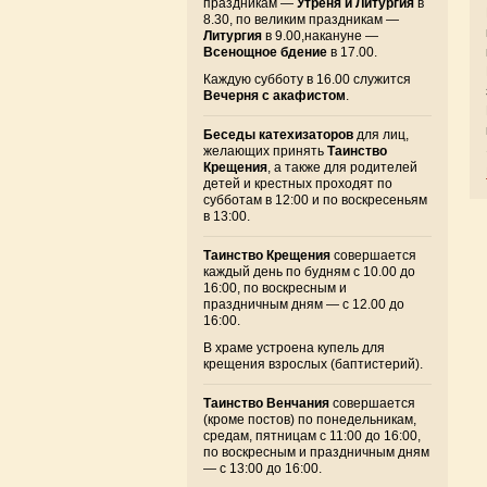
праздникам —
Утреня и Литургия
в
8.30, по великим праздникам —
Литургия
в 9.00,накануне —
Всенощное бдение
в 17.00.
Каждую субботу в 16.00 служится
Вечерня с акафистом
.
Беседы катехизаторов
для лиц,
желающих принять
Таинство
Крещения
, а также для родителей
детей и крестных проходят по
субботам в 12:00 и по воскресеньям
в 13:00.
Таинство Крещения
совершается
каждый день по будням с 10.00 до
16:00, по воскресным и
праздничным дням — с 12.00 до
16:00.
В храме устроена купель для
крещения взрослых (баптистерий).
Таинство Венчания
совершается
(кроме постов) по понедельникам,
средам, пятницам с 11:00 до 16:00,
по воскресным и праздничным дням
— с 13:00 до 16:00.