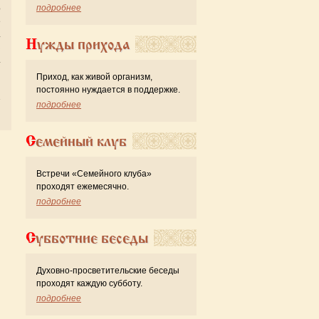
подробнее
о
е
.
Нужды прихода
з
.
и
Приход, как живой организм,
постоянно нуждается в поддержке.
подробнее
Семейный клуб
Встречи «Семейного клуба»
проходят ежемесячно.
подробнее
Субботние беседы
Духовно-просветительские беседы
проходят каждую субботу.
подробнее