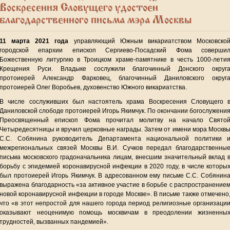
Воскресения Словущего удостоен
благодарственного письма мэра Москвы
11 марта 2021 года
управляющий Южным викариатством Московско
городской епархии епископ Сергиево-Посадский Фома соверши
Божественную литургию в Троицком храме-памятнике в честь 1000-лети
Крещения Руси. Владыке сослужили благочинный Донского округ
протоиерей Александр Фарковец, благочинный Даниловского округ
протоиерей Олег Воробьев, духовенство Южного викариатства.
В числе сослуживших был настоятель храма Воскресения Словущего 
Даниловской слободе протоиерей Игорь Якимчук. По окончании богослужени
Преосвященный епископ Фома прочитал молитву на начало Свято
Четыредесятницы и вручил церковные награды. Затем от имени мэра Москв
С.С. Собянина руководитель Департамента национальной политики 
межрегиональных связей Москвы В.И. Сучков передал благодарственны
письма московского градоначальника лицам, внесшим значительный вклад 
борьбу с эпидемией коронавирусной инфекции в 2020 году, в числе которы
был протоиерей Игорь Якимчук. В адресованном ему письме С.С. Собянин
выражена благодарность «за активное участие в борьбе с распространение
новой коронавирусной инфекции в городе Москве». В письме также отмечено
что «в этот непростой для нашего города период религиозные организаци
оказывают неоценимую помощь москвичам в преодолении жизненны
трудностей, вызванных пандемией».