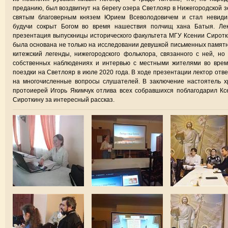
преданию, был воздвигнут на берегу озера Светлояр в Нижегородской 
святым благоверным князем Юрием Всеволодовичем и стал невиди
будучи сокрыт Богом во время нашествия полчищ хана Батыя. Лек
презентация выпускницы исторического факультета МГУ Ксении Сирот
была основана не только на исследовании девушкой письменных памят
китежский легенды, нижегородского фольклора, связанного с ней, но
собственных наблюдениях и интервью с местными жителями во врем
поездки на Светлояр в июле 2020 года. В ходе презентации лектор отв
на многочисленные вопросы слушателей. В заключение настоятель 
протоиерей Игорь Якимчук отлива всех собравшихся поблагодарил К
Сироткину за интересный рассказ.