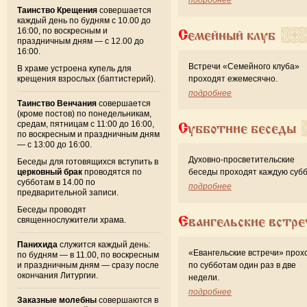
Таинство Крещения
совершается
каждый день по будням с 10.00 до
16:00, по воскресным и
Семейный клуб
праздничным дням — с 12.00 до
16:00.
Встречи «Семейного клуба»
В храме устроена купель для
крещения взрослых (баптистерий).
проходят ежемесячно.
подробнее
Таинство Венчания
совершается
(кроме постов) по понедельникам,
средам, пятницам с 11:00 до 16:00,
Субботние беседы
по воскресным и праздничным дням
— с 13:00 до 16:00.
Духовно-просветительские
Беседы для готовящихся вступить в
церковный брак
проводятся по
беседы проходят каждую субб
субботам в 14.00 по
подробнее
предварительной записи.
Беседы проводят
Евангельские встре
священнослужители храма.
Панихида
служится каждый день:
«Евангельские встречи» прох
по будням — в 11.00, по воскресным
и праздничным дням — сразу после
по субботам один раз в две
окончания Литургии.
недели.
подробнее
Заказные молебны
совершаются в