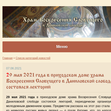
Меню
Главная
»
Список категорий новостей
07.06.2021
29 мая 2021 года в приходском доме храма
Воскресения Словущего в Даниловской слобод
состоялся лекторий
29 мая 2021 года
в приходском доме храма Воскресения Словуще
Даниловской слободе состоялся лекторий, периодически организу
молодежным движением храма. Предметом рассказа на этот раз стала
из немногих русских живых легенд — о граде Китеже, что, по наро