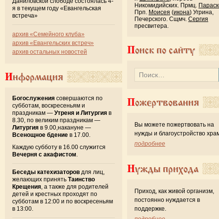
Даниловской слободе состоялась 4-
Никомидийских. Прмц.
Параск
я в текущем году «Евангельская
Прп.
Моисея
(
икона
) Угрина,
встреча»
Печерского. Сщмч.
Сергия
пресвитера.
архив «Семейного клуба»
архив «Евангельских встреч»
Поиск по сайту
архив остальных новостей
Информация
Богослужения
совершаются по
Пожертвования
субботам, воскресеньям и
праздникам —
Утреня и Литургия
в
8.30, по великим праздникам —
Вы можете пожертвовать на
Литургия
в 9.00,накануне —
нужды и благоустройство хра
Всенощное бдение
в 17.00.
подробнее
Каждую субботу в 16.00 служится
Вечерня с акафистом
.
Нужды прихода
Беседы катехизаторов
для лиц,
желающих принять
Таинство
Крещения
, а также для родителей
Приход, как живой организм,
детей и крестных проходят по
постоянно нуждается в
субботам в 12:00 и по воскресеньям
в 13:00.
поддержке.
подробнее