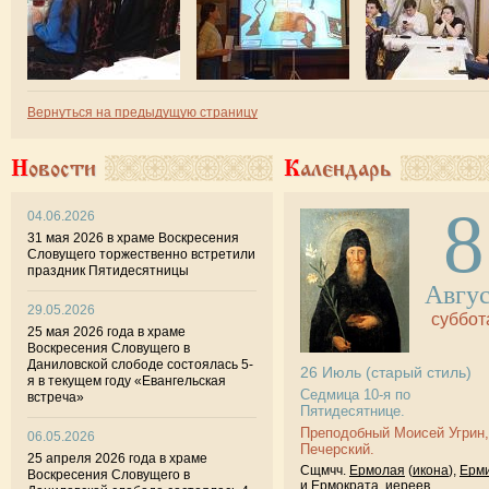
Вернуться на предыдущую страницу
Новости
Календарь
8
04.06.2026
31 мая 2026 в храме Воскресения
Словущего торжественно встретили
праздник Пятидесятницы
Авгу
29.05.2026
суббот
25 мая 2026 года в храме
Воскресения Словущего в
Даниловской слободе состоялась 5-
26
Июль
(старый стиль)
я в текущем году «Евангельская
Седмица 10-я по
встреча»
Пятидесятнице.
Преподобный Моисей Угрин,
06.05.2026
Печерский.
25 апреля 2026 года в храме
Сщмчч.
Ермолая
(
икона
),
Ерм
Воскресения Словущего в
и
Ермократа
, иереев