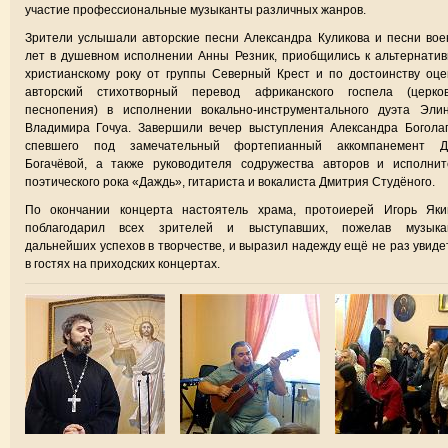
участие профессиональные музыканты различных жанров.
Зрители услышали авторские песни Александра Куликова и песни во
лет в душевном исполнении Анны Резник, приобщились к альтернати
христианскому року от группы Северный Крест и по достоинству оц
авторский стихотворный перевод африканского госпела (церков
песнопения) в исполнении вокально-инструментального дуэта Эли
Владимира Гочуа. Завершили вечер выступления Александра Богола
спевшего под замечательный фортепианный аккомпанемент Д
Богачёвой, а также руководителя содружества авторов и исполнит
поэтического рока «Даждь», гитариста и вокалиста Дмитрия Студëного.
По окончании концерта настоятель храма, протоиерей Игорь Яким
поблагодарил всех зрителей и выступавших, пожелав музыка
дальнейших успехов в творчестве, и выразил надежду ещё не раз увиде
в гостях на приходских концертах.