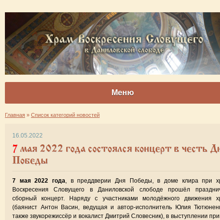
Меню
Главная
»
Список категорий новостей
16.05.2022
7 мая 2022 года состоялся концерт в честь Дня
Победы
7 мая 2022 года
, в преддверии Дня Победы, в доме клира при х
Воскресения Словущего в Даниловской слободе прошёл праздни
сборный концерт. Наряду с участниками молодёжного движения х
(баянист Антон Васин, ведущая и автор-исполнитель Юлия Тютюнен
также звукорежиссёр и вокалист Дмитрий Словесник), в выступлении пр