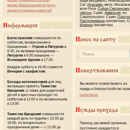
ради юродивого, Новгородског
Свт.
Иоасафа
, митр. Московск
архив «Евангельских встреч»
всея Руси.
Собор Смоленских
архив остальных новостей
святых
. Сщмч.
Амвросия
, еп.
Сарапульского. Сщмч.
Платон
Пантелеимона
пресвитера. С
Информация
Иоанна
пресвитера.
Богослужения
совершаются по
Поиск по сайту
субботам, воскресеньям и
праздникам —
Утреня и Литургия
в
8.30, по великим праздникам —
Литургия
в 9.00,накануне —
Всенощное бдение
в 17.00.
Каждую субботу в 16.00 служится
Пожертвования
Вечерня с акафистом
.
Беседы катехизаторов
для лиц,
Вы можете пожертвовать на
желающих принять
Таинство
нужды и благоустройство хра
Крещения
, а также для родителей
детей и крестных проходят по
подробнее
субботам в 12:00 и по воскресеньям
в 13:00.
Нужды прихода
Таинство Крещения
совершается
каждый день по будням с 10.00 до
16:00, по воскресным и
Приход, как живой организм,
праздничным дням — с 12.00 до
постоянно нуждается в