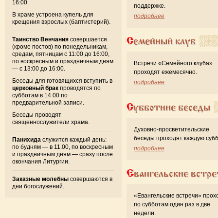
16:00.
поддержке.
В храме устроена купель для
подробнее
крещения взрослых (баптистерий).
Семейный клуб
Таинство Венчания
совершается
(кроме постов) по понедельникам,
средам, пятницам с 11:00 до 16:00,
по воскресным и праздничным дням
Встречи «Семейного клуба»
— с 13:00 до 16:00.
проходят ежемесячно.
Беседы для готовящихся вступить в
подробнее
церковный брак
проводятся по
субботам в 14.00 по
предварительной записи.
Субботние беседы
Беседы проводят
священнослужители храма.
Духовно-просветительские
беседы проходят каждую субб
Панихида
служится каждый день:
по будням — в 11.00, по воскресным
подробнее
и праздничным дням — сразу после
окончания Литургии.
Евангельские встре
Заказные молебны
совершаются в
дни богослужений.
«Евангельские встречи» прох
по субботам один раз в две
недели.