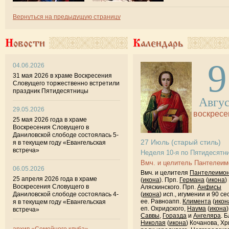
Вернуться на предыдущую страницу
Новости
Календарь
9
04.06.2026
31 мая 2026 в храме Воскресения
Словущего торжественно встретили
праздник Пятидесятницы
Авгу
29.05.2026
воскресе
25 мая 2026 года в храме
Воскресения Словущего в
Даниловской слободе состоялась 5-
27
Июль
(старый стиль)
я в текущем году «Евангельская
встреча»
Неделя 10-я по Пятидесятн
Вмч. и целитель Пантелеим
06.05.2026
Вмч. и целителя
Пантелеимо
25 апреля 2026 года в храме
(
икона
). Прп.
Германа
(
икона
)
Воскресения Словущего в
Аляскинского. Прп.
Анфисы
Даниловской слободе состоялась 4-
(
икона
) исп., игумении и 90 се
ее. Равноапп.
Климента
(
икон
я в текущем году «Евангельская
еп. Охридского,
Наума
(
икона
)
встреча»
Саввы
,
Горазда
и
Ангеляра
. Б
Николая
(
икона
) Кочанова, Хр
архив «Семейного клуба»