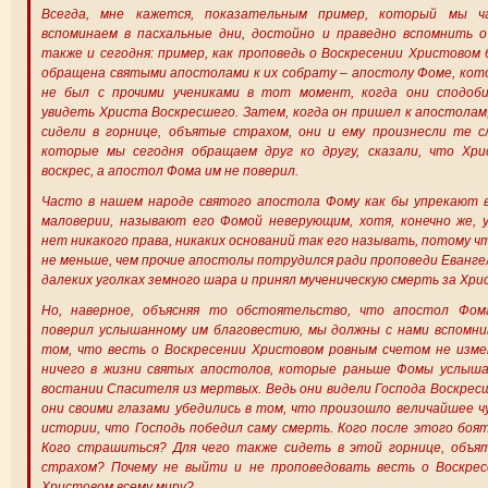
Всегда, мне кажется, показательным пример, который мы ч
вспоминаем в пасхальные дни, достойно и праведно вспомнить о
также и сегодня: пример, как проповедь о Воскресении Христовом
обращена святыми апостолами к их собрату – апостолу Фоме, ко
не был с прочими учениками в тот момент, когда они сподоби
увидеть Христа Воскресшего. Затем, когда он пришел к апостолам
сидели в горнице, объятые страхом, они и ему произнесли те с
которые мы сегодня обращаем друг ко другу, сказали, что Хри
воскрес, а апостол Фома им не поверил.
Часто в нашем народе святого апостола Фому как бы упрекают в
маловерии, называют его Фомой неверующим, хотя, конечно же, 
нет никакого права, никаких оснований так его называть, потому ч
не меньше, чем прочие апостолы потрудился ради проповеди Еванге
далеких уголках земного шара и принял мученическую смерть за Хри
Но, наверное, объясняя то обстоятельство, что апостол Фом
поверил услышанному им благовестию, мы должны с нами вспомни
том, что весть о Воскресении Христовом ровным счетом не изме
ничего в жизни святых апостолов, которые раньше Фомы услыша
востании Спасителя из мертвых. Ведь они видели Господа Воскрес
они своими глазами убедились в том, что произошло величайшее ч
истории, что Господь победил саму смерть. Кого после этого боя
Кого страшиться? Для чего также сидеть в этой горнице, объя
страхом? Почему не выйти и не проповедовать весть о Воскрес
Христовом всему миру?