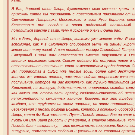
нами.
Я Вас, дорогой отец Игорь, духовенство сего святого храма и 
прихожан хотел бы поздравить с престольным праздником от и
Святейшего Патриарха Московского и всея Руси Кирилла, кот
благословил мне сегодня в этот радостный пасхальный 
помолиться вместе с вами, чему я искренне очень и очень рад.
Мы с Вами, дорогой отец Игорь, знакомы уже многие годы. Я се
вспоминал, как я в Смоленске сподобился быть на Вашей хирот
много лет тому назад. А вот последние месяцы Святейший Патри
Священный Синод нам благословили вместе трудиться в От
внешних церковных связей. Совсем недавно Вы получили новое и 
ответственное назначение, став заместителем председателя О
Вы, проработав в ОВЦС уже многие годы, более двух десятиле
конечно же, хорошо знаете, насколько сейчас непростым являет
послушание, которое на Вас возложено, как трудно приходится Ц
Христовой, на которую, действительно, ополчились сегодня силы
как важно нам отстаивать правду, свидетельствовать об истин
непоколебимости священных канонов. Конечно, все это требуе
каждого, кто трудится на этом поприще, на этом направлении, 
дерзновения и многой помощи Божией, которой я особенно, дорогой
Игорь, хотел бы Вам пожелать. Пусть Господь хранит Вас на этом 
пусть Он Вам дает радость и утешение, а главное утешение, ко
Господь дает священнику, — это возможность совершать Божеств
литургию, пользоваться любовью и уважением со стороны прихож