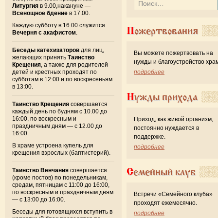
Литургия
в 9.00,накануне —
Всенощное бдение
в 17.00.
Каждую субботу в 16.00 служится
Пожертвования
Вечерня с акафистом
.
Беседы катехизаторов
для лиц,
Вы можете пожертвовать на
желающих принять
Таинство
нужды и благоустройство хра
Крещения
, а также для родителей
детей и крестных проходят по
подробнее
субботам в 12:00 и по воскресеньям
в 13:00.
Нужды прихода
Таинство Крещения
совершается
каждый день по будням с 10.00 до
16:00, по воскресным и
Приход, как живой организм,
праздничным дням — с 12.00 до
постоянно нуждается в
16:00.
поддержке.
В храме устроена купель для
подробнее
крещения взрослых (баптистерий).
Семейный клуб
Таинство Венчания
совершается
(кроме постов) по понедельникам,
средам, пятницам с 11:00 до 16:00,
по воскресным и праздничным дням
Встречи «Семейного клуба»
— с 13:00 до 16:00.
проходят ежемесячно.
Беседы для готовящихся вступить в
подробнее