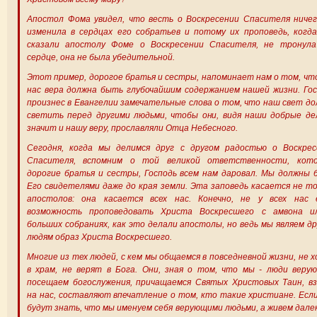
Апостол Фома увидел, что весть о Воскресении Спасителя ничег
изменила в сердцах его собратьев и потому их проповедь, когд
сказали апостолу Фоме о Воскресении Спасителя, не тронула
сердце, она не была убедительной.
Этот пример, дорогое братья и сестры, напоминает нам о том, чт
нас вера должна быть глубочайшим содержанием нашей жизни. Го
произнес в Евангелии замечательные слова о том, что наш свет д
светить перед другими людьми, чтобы они, видя наши добрые де
значит и нашу веру, прославляли Отца Небесного.
Сегодня, когда мы делимся друг с другом радостью о Воскрес
Спасителя, вспомним о той великой ответственности, кото
дорогие братья и сестры, Господь всем нам даровал. Мы должны
Его свидетелями даже до края земли. Эта заповедь касается не т
апостолов: она касается всех нас. Конечно, не у всех нас 
возможность проповедовать Христа Воскресшего с амвона и
больших собраниях, как это делали апостолы, но ведь мы являем д
людям образ Христа Воскресшего.
Многие из тех людей, с кем мы общаемся в повседневной жизни, не 
в храм, не верят в Бога. Они, зная о том, что мы - люди веру
посещаем богослужения, причащаемся Святых Христовых Таин, вз
на нас, составляют впечатление о том, кто такие христиане. Есл
будут знать, что мы именуем себя верующими людьми, а живем дале