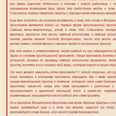
нас двери Царства Небесного и потому с такой радостью, с т
ликованием возвещаем друг другу эту радостную весть о том,
Спаситель попрал смертию смерть и даровал всем нам жизнь вечную
Еще мне хотелось бы сегодня вспомнить о том, что слова о Воскре
Христовом являются одной из первых форм христианской пропов
Святые жены-мироносицы, узнав о том, что Спаситель воскре
мертвых, принесли эту весть святым апостолам, и святые апос
затем, увидев воочию Господа Воскресшего, несли эту весть во
уголки земли, пленяя многих и многих людей в послушание Христу.
Как это важно и ответственно, когда каждый из нас обращается д
другу со словами христианской проповеди. Наша проповедь должны
успешной, должна по примеру святых апостолов приводить люде
Христу, вселять в них искорки той веры, которая горит в наших сер
От чего может зависеть успех проповеди? С одной стороны, от с
того человека, к которому проповедь обращена. Мы с вами прек
знаем евангельскую притчу о сеятеле, который сеет семя благов
Христова: какая-то почва это семя принимает с радостью и 
произрастает и приносит обильный плод, а какая-то, огрубев
окаменевшая, оказывается неспособной это семя принять.
Но в праздник Воскресения Христова нам всем, дорогие братья и се
нужно задуматься еще и о том, как многое зависит от того,
проповедует слово Божие, кто несет людям благовестие.