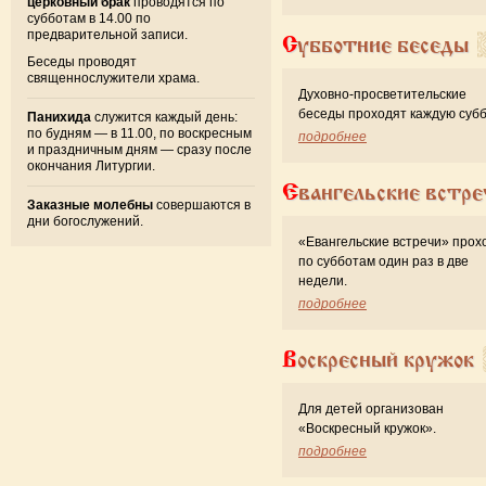
церковный брак
проводятся по
субботам в 14.00 по
предварительной записи.
Субботние беседы
Беседы проводят
священнослужители храма.
Духовно-просветительские
беседы проходят каждую субб
Панихида
служится каждый день:
по будням — в 11.00, по воскресным
подробнее
и праздничным дням — сразу после
окончания Литургии.
Евангельские встре
Заказные молебны
совершаются в
дни богослужений.
«Евангельские встречи» прох
по субботам один раз в две
недели.
подробнее
Воскресный кружок
Для детей организован
«Воскресный кружок».
подробнее