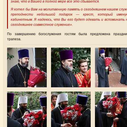
знаю, что в Вашей в полной мере все это сбывается.
Я хотел бы Вам на молитвенную память о сегодняшнем нашем слу
преподнести небольшой подарок — крест, который имену
кабинетным. Я надеюсь, что Вы его будет одевать и вспоминать
сегодняшнее совместное служение».
По завершению богослужения гостям была предложена праздни
трапеза.