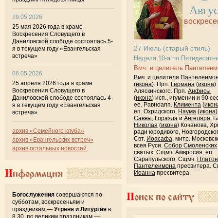
Авгу
29.05.2026
воскресе
25 мая 2026 года в храме
Воскресения Словущего в
Даниловской слободе состоялась 5-
27
Июль
(старый стиль)
я в текущем году «Евангельская
встреча»
Неделя 10-я по Пятидесятн
Вмч. и целитель Пантелеим
06.05.2026
Вмч. и целителя
Пантелеимо
25 апреля 2026 года в храме
(
икона
). Прп.
Германа
(
икона
)
Воскресения Словущего в
Аляскинского. Прп.
Анфисы
Даниловской слободе состоялась 4-
(
икона
) исп., игумении и 90 се
ее. Равноапп.
Климента
(
икон
я в текущем году «Евангельская
еп. Охридского,
Наума
(
икона
)
встреча»
Саввы
,
Горазда
и
Ангеляра
. Б
Николая
(
икона
) Кочанова, Хр
архив «Семейного клуба»
ради юродивого, Новгородског
Свт.
Иоасафа
, митр. Московск
архив «Евангельских встреч»
всея Руси.
Собор Смоленских
архив остальных новостей
святых
. Сщмч.
Амвросия
, еп.
Сарапульского. Сщмч.
Платон
Пантелеимона
пресвитера. С
Информация
Иоанна
пресвитера.
Богослужения
совершаются по
Поиск по сайту
субботам, воскресеньям и
праздникам —
Утреня и Литургия
в
8.30, по великим праздникам —