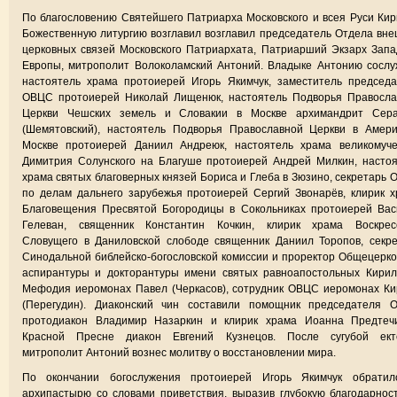
По благословению Святейшего Патриарха Московского и всея Руси Ки
Божественную литургию возглавил возглавил председатель Отдела вн
церковных связей Московского Патриархата, Патриарший Экзарх Зап
Европы, митрополит Волоколамский Антоний. Владыке Антонию сосл
настоятель храма протоиерей Игорь Якимчук, заместитель председ
ОВЦС протоиерей Николай Лищенюк, настоятель Подворья Правосла
Церкви Чешских земель и Словакии в Москве архимандрит Сер
(Шемятовский), настоятель Подворья Православной Церкви в Амери
Москве протоиерей Даниил Андреюк, настоятель храма великомуче
Димитрия Солунского на Благуше протоиерей Андрей Милкин, насто
храма святых благоверных князей Бориса и Глеба в Зюзино, секретарь
по делам дальнего зарубежья протоиерей Сергий Звонарёв, клирик 
Благовещения Пресвятой Богородицы в Сокольниках протоиерей Вас
Гелеван, священник Константин Кочкин, клирик храма Воскрес
Словущего в Даниловской слободе священник Даниил Торопов, секр
Синодальной библейско-богословской комиссии и проректор Общецерк
аспирантуры и докторантуры имени святых равноапостольных Кирил
Мефодия иеромонах Павел (Черкасов), сотрудник ОВЦС иеромонах К
(Перегудин). Диаконский чин составили помощник председателя 
протодиакон Владимир Назаркин и клирик храма Иоанна Предтеч
Красной Пресне диакон Евгений Кузнецов. После сугубой ект
митрополит Антоний вознес молитву о восстановлении мира.
По окончании богослужения протоиерей Игорь Якимчук обратил
архипастырю со словами приветствия, выразив глубокую благодарнос