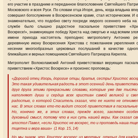
его участие в празднике и переданное благословение Святейшего Патр
Московского и всея Руси. По словам отца Игоря, день, когда владыка вп
совершил богослужение в Воскресенском храме, стал историческим. И 
знаменательно, что подобно свету посреди хмурого осеннего неба на
службе было слышно радостное пасхальное приветствие «Хри
Воскресе!», знаменующее победу Христа над смертью и над всяким зло
имени прихода настоятель преподнес митрополиту Антонию ре
деревянную икону Воскресения Христова с пожеланием укрепления 
несении многообразных церковных послушаний в качестве одног
ближайших и верных помощников Святейшего Патриарха Кирилла.
Митрополит Волоколамский Антоний приветствовал верующих пасхал
приветствием «Христос Воскресе» и произнес проповедь:
«Дорогой отец Игорь, дорогие отцы, братья, сестры! Христос воск
Это такая удивительная радость в этот осенний день приветств
друг друга этими прекрасными словами, которые уже две тысячи
наполняют души и сердца всех христиан самой великой и све
радостью, о которой Спаситель сказал, что ее никто не отниме
нас. В этих словах кто-то видит способ приветствия в пасхальные
Но, конечно же, в этих словах, прежде всего, заключен особе
духовный смысл, потому что в них суть нашей веры. Как сказал с
апостол Павел, «если Христос не воскрес, то и проповедь наша тщ
тщетна и вера ваша» (1 Кор. 15, 14)
Но мы знаем, что Христос воскрес из мертвых, открыл для каждо