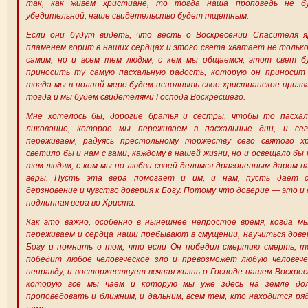
так, как живем христиане, то тогда наша проповедь не б
убедительной, наше свидетельство будет тщетным.
Если они будут видеть, что весть о Воскресении Спасителя я
пламенем горит в наших сердцах и этого света хватает не тольк
самим, но и всем тем людям, с кем мы общаемся, этот свет б
приносить ту самую пасхальную радость, которую он приносит 
тогда мы в полной мере будем исполнять свое христианское призв
тогда и мы будем свидетелями Господа Воскресшего.
Мне хотелось бы, дорогие братья и сестры, чтобы то пасхал
ликование, которое мы переживаем в пасхальные дни, и сег
переживаем, радуясь престольному торжеству сего святого хр
светило бы и нам с вами, каждому в нашей жизни, но и освещало бы
тем людям, с кем мы по любви своей делимся драгоценным даром 
веры. Пусть эта вера помогает и им, и нам, пусть дает с
дерзновение и чувство доверия к Богу. Потому что доверие — это и
подлинная вера во Христа.
Как это важно, особенно в нынешнее непростое время, когда мы
переживаем и сердца наши пребывают в смущении, научиться дов
Богу и помнить о том, что если Он победил смертию смерть, т
победит любое человеческое зло и превозможет любую человече
неправду, и восторжествует вечная жизнь о Господе нашем Воскре
которую все мы чаем и которую мы уже здесь на земле до
проповедовать и ближним, и дальним, всем тем, кто находится ря