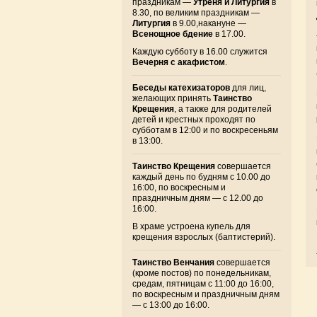
праздникам —
Утреня и Литургия
в
8.30, по великим праздникам —
Литургия
в 9.00,накануне —
Всенощное бдение
в 17.00.
Каждую субботу в 16.00 служится
Вечерня с акафистом
.
Беседы катехизаторов
для лиц,
желающих принять
Таинство
Крещения
, а также для родителей
детей и крестных проходят по
субботам в 12:00 и по воскресеньям
в 13:00.
Таинство Крещения
совершается
каждый день по будням с 10.00 до
16:00, по воскресным и
праздничным дням — с 12.00 до
16:00.
В храме устроена купель для
крещения взрослых (баптистерий).
Таинство Венчания
совершается
(кроме постов) по понедельникам,
средам, пятницам с 11:00 до 16:00,
по воскресным и праздничным дням
— с 13:00 до 16:00.