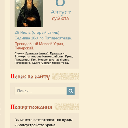
Август
суббота
й
26
Июль
(старый стиль)
.
Седмица 10-я по Пятидесятнице.
Преподобный Моисей Угрин,
Печерский.
о
Сщмчч.
Ермолая
(
икона
),
Ермиппа
и
о
Ермократа
, иереев Никомидийских. Прмц.
я
Параскевы
. Прп.
Моисея
(
икона
) Угрина,
Печерского. Сщмч.
Сергия
пресвитера.
,
,
Поиск по сайту
й
,
и
я
в
Пожертвования
м
к
т
Вы можете пожертвовать на нужды
»
и благоустройство храма.