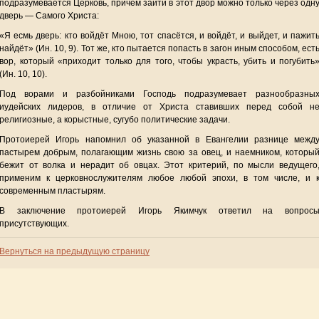
подразумевается Церковь, причём зайти в этот двор можно только через одн
дверь — Самого Христа:
«Я есмь дверь: кто войдёт Мною, тот спасётся, и войдёт, и выйдет, и пажит
найдёт» (Ин. 10, 9). Тот же, кто пытается попасть в загон иным способом, ест
вор, который «приходит только для того, чтобы украсть, убить и погубить
(Ин. 10, 10).
Под ворами и разбойниками Господь подразумевает разнообразны
иудейских лидеров, в отличие от Христа ставивших перед собой н
религиозные, а корыстные, сугубо политические задачи.
Протоиерей Игорь напомнил об указанной в Евангелии разнице межд
пастырем добрым, полагающим жизнь свою за овец, и наемником, которы
бежит от волка и нерадит об овцах. Этот критерий, по мысли ведущего
применим к церковнослужителям любое любой эпохи, в том числе, и 
современным пластырям.
В заключение протоиерей Игорь Якимчук ответил на вопрос
присутствующих.
Вернуться на предыдущую страницу