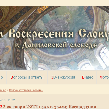
во
Вопросы и ответы
3D-экскурсия
Видео
Фото
авная
»
Список категорий новостей
28.10.2022
октября 2022 года в храме Воскресения