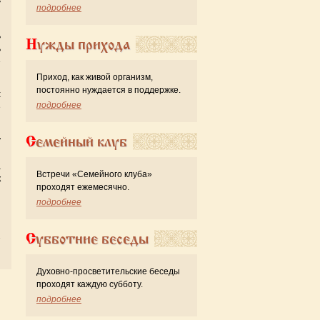
у
подробнее
ь
Нужды прихода
ь
»
Приход, как живой организм,
постоянно нуждается в поддержке.
х
подробнее
е
Семейный клуб
у
й
,
Встречи «Семейного клуба»
к
проходят ежемесячно.
подробнее
ы
Субботние беседы
Духовно-просветительские беседы
проходят каждую субботу.
подробнее