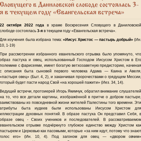
Словущего в Даниловской слободе состоялась 3-
я в текущем году «Евангельская встреча»
22 октября 2022 года
в храме Воскресения Словущего в Даниловско
слободе состоялась
3-я
в текущем году «Евангельская встреча».
Для изучения была избрана тема:
«Иисус Христос — пастырь добрый»
(Ин
10, 1-19)
При рассмотрении избранного евангельского отрывка было упомянуто, чт
образ пастуха и овец, использованный Господом Иисусом Христом в Ег
полемике с фарисеями, имеет богатую ветхозаветную предисторию, начина
с описания быта сыновей первого человека Адама — Каина и Авеля
«пастыря овец» (Быт. 4, 2), и заканчивая пророчествами о грядущем Мессии
rоторый будет пасти народ Свой «на хорошей пажити» (Иез. 34, 14).
Ведущий встречи, протоиерей Игорь Якимчук, обратил внимание слушателе
на то, что все детали картины, изображённой в притче о добром пастыре
заимствованы из повседневной жизни жителей Палестины того времени. Эт
атрибуты быта иудеев были использованы Иисусом Христом дл
иллюстрации духовных понятий. В образе пастуха Он представил Себя, 
образе овец - Своих учеников и последователей. В рассматриваемо
евангельском отрывке подчёркнуто глубокое единство между Христом ка
пастырем и Церковью как пасомыми, которые «за ним идут, потому что знаю
голос его» (Ин. 10, 4). Под загоном для овец — «двором овчим