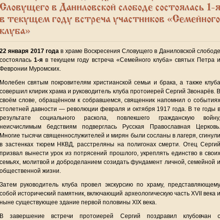
Словущего в Даниловской слободе состоялась 1-
в текущем году встреча участников «Семейного
клуба»
22 января 2017 года
в храме Воскресения Словущего в Даниловской слобод
состоялась
1-я
в текущем году встреча «Семейного клуба» святых Петра 
Февронии Муромских.
Молебен святым покровителям христианской семьи и брака, а также клуб
совершил клирик храма и руководитель клуба протоиерей Сергий Звонарёв. 
своём слове, обращённом к собравшемся, священник напомнил о события
столетней давности — революции февраля и октября 1917 года. В те годы 
результате социального раскола, повлекшего гражданскую войну
неисчислимым бедствиям подверглась Русская Православная Церковь
Многие тысячи священнослужителей и мирян были сосланы в лагеря, сгинул
в застенках тюрем НКВД, расстреляны на полигонах смерти. Отец Серги
призвал вынести урок из потрясений прошлого, укреплять единство в свои
семьях, молитвой и доброделанием созидать фундамент личной, семейной 
общественной жизни.
Затем руководитель клуба провел экскурсию по храму, представляющем
собой исторический памятник, включающий археологическую часть XVII века 
ныне существующее здание первой половины XIX века.
В завершение встречи протоиерей Сергий поздравил клубовчан 