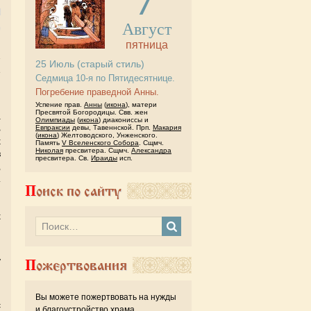
я
Август
пятница
25
Июль
(старый стиль)
е
Седмица 10-я по Пятидесятнице.
и
Погребение праведной Анны.
Успение прав.
Анны
(
икона
), матери
Пресвятой Богородицы. Свв. жен
а
Олимпиады
(
икона
) диакониссы и
Евпраксии
девы, Тавеннской. Прп.
Макария
В
(
икона
) Желтоводского, Унженского.
х
Память
V Вселенского Собора
. Сщмч.
Николая
пресвитера. Сщмч.
Александра
в
пресвитера. Св.
Ираиды
исп.
,
.
Поиск по сайту
и
й
х
и
у
Пожертвования
и
Вы можете пожертвовать на нужды
с
и благоустройство храма.