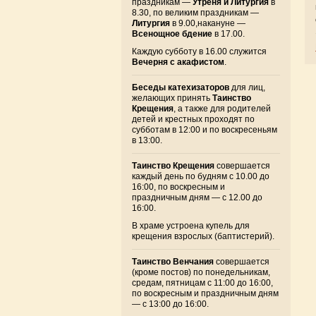
праздникам —
Утреня и Литургия
в
8.30, по великим праздникам —
Литургия
в 9.00,накануне —
Всенощное бдение
в 17.00.
Каждую субботу в 16.00 служится
Вечерня с акафистом
.
Беседы катехизаторов
для лиц,
желающих принять
Таинство
Крещения
, а также для родителей
детей и крестных проходят по
субботам в 12:00 и по воскресеньям
в 13:00.
Таинство Крещения
совершается
каждый день по будням с 10.00 до
16:00, по воскресным и
праздничным дням — с 12.00 до
16:00.
В храме устроена купель для
крещения взрослых (баптистерий).
Таинство Венчания
совершается
(кроме постов) по понедельникам,
средам, пятницам с 11:00 до 16:00,
по воскресным и праздничным дням
— с 13:00 до 16:00.