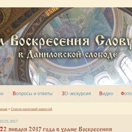
во
Вопросы и ответы
3D-экскурсия
Видео
Фото
авная
»
Список категорий новостей
23.01.2017
января 2017 года в храме Воскресения