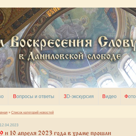
во
Вопросы и ответы
3D-экскурсия
Видео
Фото
авная
»
Список категорий новостей
12.04.2023
 10 апреля 2023 года в храме прошли