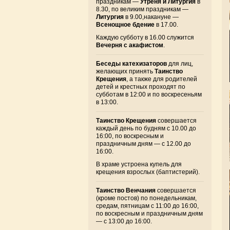
праздникам —
Утреня и Литургия
в
8.30, по великим праздникам —
Литургия
в 9.00,накануне —
Всенощное бдение
в 17.00.
Каждую субботу в 16.00 служится
Вечерня с акафистом
.
Беседы катехизаторов
для лиц,
желающих принять
Таинство
Крещения
, а также для родителей
детей и крестных проходят по
субботам в 12:00 и по воскресеньям
в 13:00.
Таинство Крещения
совершается
каждый день по будням с 10.00 до
16:00, по воскресным и
праздничным дням — с 12.00 до
16:00.
В храме устроена купель для
крещения взрослых (баптистерий).
Таинство Венчания
совершается
(кроме постов) по понедельникам,
средам, пятницам с 11:00 до 16:00,
по воскресным и праздничным дням
— с 13:00 до 16:00.