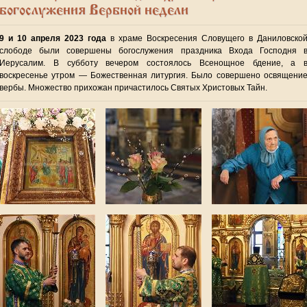
богослужения Вербной недели
9 и 10 апреля 2023 года
в храме Воскресения Словущего в Даниловско
слободе были совершены богослужения праздника Входа Господня 
Иерусалим. В субботу вечером состоялось Всенощное бдение, а 
воскресенье утром — Божественная литургия. Было совершено освящени
вербы. Множество прихожан причастилось Святых Христовых Тайн.