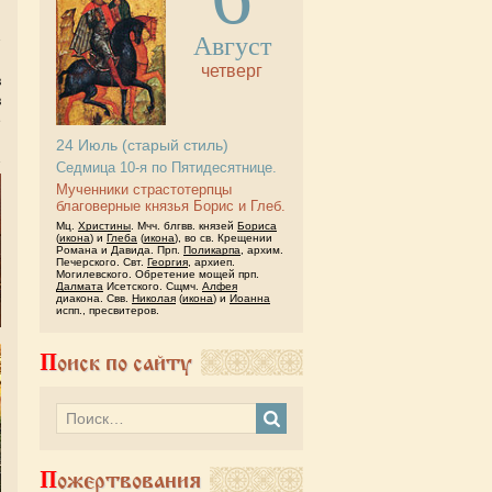
Август
й
четверг
в
в
е
24
Июль
(старый стиль)
Седмица 10-я по Пятидесятнице.
Мученники страстотерпцы
благоверные князья Борис и Глеб.
Мц.
Христины
. Мчч. блгвв. князей
Бориса
(
икона
) и
Глеба
(
икона
), во св. Крещении
Романа и Давида. Прп.
Поликарпа
, архим.
Печерского. Свт.
Георгия
, архиеп.
Могилевского. Обретение мощей прп.
Далмата
Исетского. Сщмч.
Алфея
диакона. Свв.
Николая
(
икона
) и
Иоанна
испп., пресвитеров.
Поиск по сайту
Пожертвования