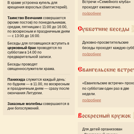
Встречи «Семейного клуба»
В храме устроена купель для
крещения взрослых (баптистерий).
проходят ежемесячно.
подробнее
Таинство Венчания
совершается
(кроме постов) по понедельникам,
средам, пятницам с 11:00 до 16:00,
Субботние беседы
по воскресным и праздничным дням
— с 13:00 до 16:00.
Духовно-просветительские
Беседы для готовящихся вступить в
церковный брак
проводятся по
беседы проходят каждую субб
субботам в 14.00 по
подробнее
предварительной записи.
Беседы проводят
Евангельские встре
священнослужители храма.
Панихида
служится каждый день:
«Евангельские встречи» прох
по будням — в 11.00, по воскресным
и праздничным дням — сразу после
по субботам один раз в две
окончания Литургии.
недели.
подробнее
Заказные молебны
совершаются в
дни богослужений.
Воскресный кружок
Для детей организован