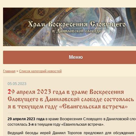
Меню
Главная
»
Список категорий новостей
05.05.2023
29 апреля 2023 года в храме Воскресения
Словущего в Даниловской слободе состоялась 
я в текущем году «Евангельская встреча»
29 апреля 2023 года
в храме Воскресения Словущего в Даниловской сл
состоялась
3-я
в текущем году «Евангельская встреча».
Ведущий беседы иерей Даниил Торопов предложил для обсуждения 