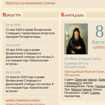
Вернуться на предыдущую страницу
Новости
Календарь
8
04.06.2026
31 мая 2026 в храме Воскресения
Словущего торжественно встретили
праздник Пятидесятницы
Авгу
29.05.2026
суббот
25 мая 2026 года в храме
Воскресения Словущего в
Даниловской слободе состоялась 5-
26
Июль
(старый стиль)
я в текущем году «Евангельская
Седмица 10-я по
встреча»
Пятидесятнице.
Преподобный Моисей Угрин,
06.05.2026
Печерский.
25 апреля 2026 года в храме
Сщмчч.
Ермолая
(
икона
),
Ерм
Воскресения Словущего в
и
Ермократа
, иереев
Даниловской слободе состоялась 4-
Никомидийских. Прмц.
Параск
я в текущем году «Евангельская
Прп.
Моисея
(
икона
) Угрина,
встреча»
Печерского. Сщмч.
Сергия
пресвитера.
архив «Семейного клуба»
архив «Евангельских встреч»