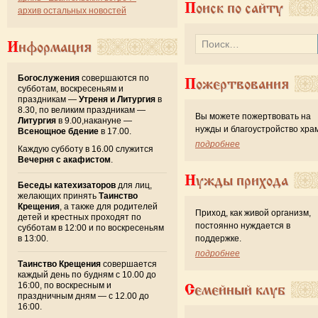
Поиск по сайту
архив остальных новостей
Информация
Богослужения
совершаются по
Пожертвования
субботам, воскресеньям и
праздникам —
Утреня и Литургия
в
8.30, по великим праздникам —
Вы можете пожертвовать на
Литургия
в 9.00,накануне —
нужды и благоустройство хра
Всенощное бдение
в 17.00.
подробнее
Каждую субботу в 16.00 служится
Вечерня с акафистом
.
Нужды прихода
Беседы катехизаторов
для лиц,
желающих принять
Таинство
Крещения
, а также для родителей
Приход, как живой организм,
детей и крестных проходят по
постоянно нуждается в
субботам в 12:00 и по воскресеньям
в 13:00.
поддержке.
подробнее
Таинство Крещения
совершается
каждый день по будням с 10.00 до
16:00, по воскресным и
Семейный клуб
праздничным дням — с 12.00 до
16:00.