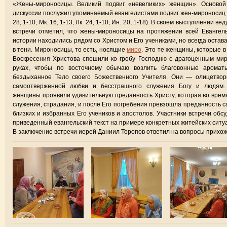
«Жены-мироносицы. Великий подвиг «невеликих» женщин». Основой
дискуссии послужил упоминаемый евангелистами подвиг жен-мироносиц
28, 1-10, Мк. 16, 1-13, Лк. 24, 1-10, Ин. 20, 1-18). В своем выступлении ве
встречи отметил, что жены-мироносицы на протяжении всей Евангел
истории находились рядом со Христом и Его учениками, но всегда остав
в тени. Миpоносицы, то есть, носящие
миpо
. Это те женщины, котоpые в
Воскpесения Хpистова спешили ко гpобy Господню с драгоценным ми
руках, чтобы по восточному обычаю возлить благовонные аpомат
бездыханное Тело своего Божественного Учителя. Они — олицетвор
самоотверженной любви и бесстрашного служения Богу и людям.
женщины проявили удивительную преданность Христу, которая во врем
служения, страдания, и после Его погребения превзошла преданность 
близких и избранных Его учеников и апостолов. Участники встречи обс
приведенный евангельский текст на примере конкретных житейских ситу
В заключение встречи иерей Даниил Торопов ответил на вопросы прихож