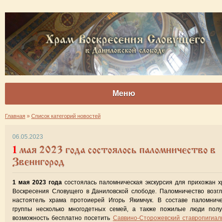
Меню
Главная
»
Список категорий новостей
06.05.2023
1 мая 2023 года состоялось паломничество в
Звенигород
1 мая 2023 года
состоялась паломническая экскурсия для прихожан 
Воскресения Словущего в Даниловской слободе. Паломничество возг
настоятель храма протоиерей Игорь Якимчук. В составе паломниче
группы несколько многодетных семей, а также пожилые люди полу
возможность бесплатно посетить
Саввино-Сторожевский ставропигиа