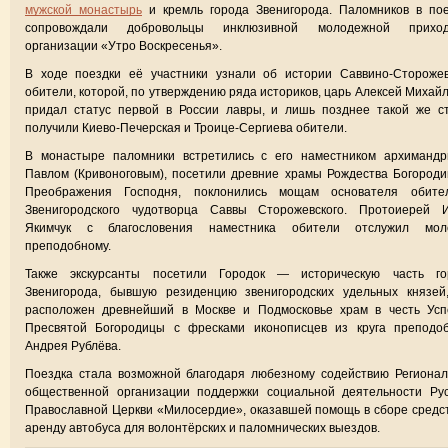
мужской монастырь
и кремль города Звенигорода. Паломников в пое
сопровождали добровольцы инклюзивной молодежной приход
организации «Утро Воскресенья».
В ходе поездки её участники узнали об истории Саввино-Сторожев
обители, которой, по утверждению ряда историков, царь Алексей Михай
придал статус первой в России лавры, и лишь позднее такой же с
получили Киево-Печерская и Троице-Сергиева обители.
В монастыре паломники встретились с его наместником архимандр
Павлом (Кривоноговым), посетили древние храмы Рождества Богород
Преображения Господня, поклонились мощам основателя обите
Звенигородского чудотворца Саввы Сторожевского. Протоиерей И
Якимчук с благословения наместника обители отслужил мол
преподобному.
Также экскурсанты посетили Городок — историческую часть го
Звенигорода, бывшую резиденцию звенигородских удельных князей,
расположен древнейший в Москве и Подмосковье храм в честь Усп
Пресвятой Богородицы с фресками иконописцев из круга преподоб
Андрея Рублёва.
Поездка стала возможной благодаря любезному содействию Региона
общественной организации поддержки социальной деятельности Рус
Православной Церкви «Милосердие», оказавшей помощь в сборе средс
аренду автобуса для волонтёрских и паломнических выездов.