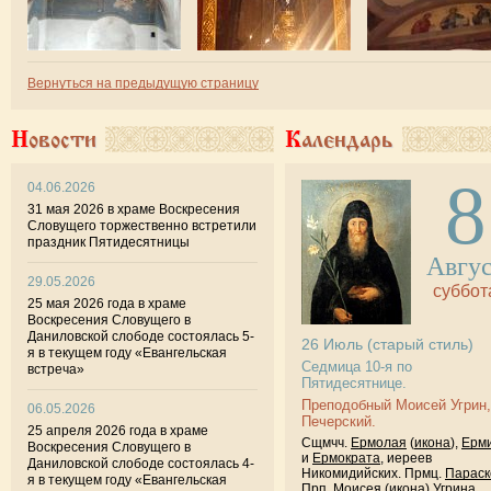
Вернуться на предыдущую страницу
Новости
Календарь
8
04.06.2026
31 мая 2026 в храме Воскресения
Словущего торжественно встретили
праздник Пятидесятницы
Авгу
29.05.2026
суббот
25 мая 2026 года в храме
Воскресения Словущего в
Даниловской слободе состоялась 5-
26
Июль
(старый стиль)
я в текущем году «Евангельская
Седмица 10-я по
встреча»
Пятидесятнице.
Преподобный Моисей Угрин,
06.05.2026
Печерский.
25 апреля 2026 года в храме
Сщмчч.
Ермолая
(
икона
),
Ерм
Воскресения Словущего в
и
Ермократа
, иереев
Даниловской слободе состоялась 4-
Никомидийских. Прмц.
Параск
я в текущем году «Евангельская
Прп.
Моисея
(
икона
) Угрина,