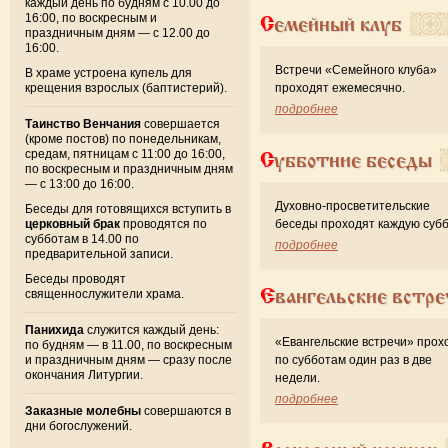
каждый день по будням с 10.00 до
16:00, по воскресным и
Семейный клуб
праздничным дням — с 12.00 до
16:00.
Встречи «Семейного клуба»
В храме устроена купель для
крещения взрослых (баптистерий).
проходят ежемесячно.
подробнее
Таинство Венчания
совершается
(кроме постов) по понедельникам,
средам, пятницам с 11:00 до 16:00,
Субботние беседы
по воскресным и праздничным дням
— с 13:00 до 16:00.
Духовно-просветительские
Беседы для готовящихся вступить в
церковный брак
проводятся по
беседы проходят каждую субб
субботам в 14.00 по
подробнее
предварительной записи.
Беседы проводят
Евангельские встре
священнослужители храма.
Панихида
служится каждый день:
«Евангельские встречи» прох
по будням — в 11.00, по воскресным
и праздничным дням — сразу после
по субботам один раз в две
окончания Литургии.
недели.
подробнее
Заказные молебны
совершаются в
дни богослужений.