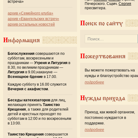
встреча»
Печерского. Сщмч.
Сергия
пресвитера.
архив «Семейного клуба»
архив «Евангельских встреч»
Поиск по сайту
архив остальных новостей
Информация
Богослужения
совершаются по
Пожертвования
субботам, воскресеньям и
праздникам —
Утреня и Литургия
в
8.30, по великим праздникам —
Вы можете пожертвовать на
Литургия
в 9.00,накануне —
нужды и благоустройство хра
Всенощное бдение
в 17.00.
подробнее
Каждую субботу в 16.00 служится
Вечерня с акафистом
.
Нужды прихода
Беседы катехизаторов
для лиц,
желающих принять
Таинство
Крещения
, а также для родителей
Приход, как живой организм,
детей и крестных проходят по
постоянно нуждается в
субботам в 12:00 и по воскресеньям
в 13:00.
поддержке.
подробнее
Таинство Крещения
совершается