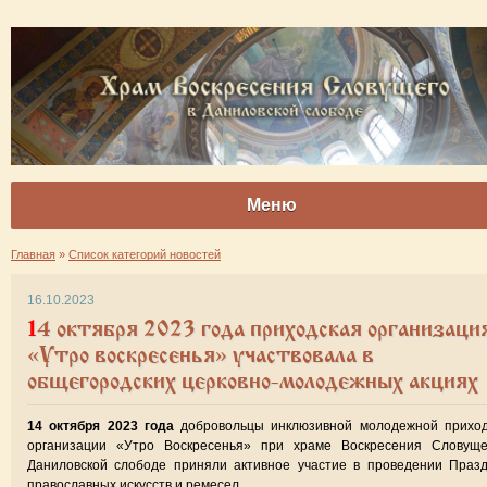
Меню
Главная
»
Список категорий новостей
16.10.2023
14 октября 2023 года приходская организация
«Утро воскресенья» участвовала в
общегородских церковно-молодежных акциях
14 октября 2023 года
добровольцы инклюзивной молодежной приход
организации «Утро Воскресенья» при храме Воскресения Словуще
Даниловской слободе приняли активное участие в проведении Праз
православных искусств и ремесел.