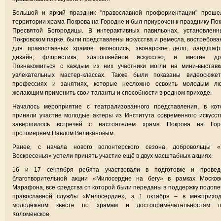
Большой и яркий праздник "православной профориентации" проше
территории храма Покрова на Городне и был приурочен к празднику По
Пресвятой Богородицы. В интерактивных павильонах, установленн
Покровском парке, были представлены искусства и ремесла, востребов
для православных храмов: иконопись, звонарское дело, ландшаф
дизайн, флористика, златошвейное искусство, и многие дру
Познакомиться с каждым из них участники могли на мини-выставк
увлекательных мастер-классах. Также были показаны видеосюже
профессиях и занятиях, которые несложно освоить молодым лю
желающим применить свои таланты и способности в родном приходе.
Началось мероприятие с театрализованного представления, в кот
приняли участие молодые актеры из Института современного искусст
завершилось встречей с настоятелем храма Покрова на Гор
протоиереем Павлом Великановым.
Ранее, с начала нового волонтерского сезона, добровольцы «
Воскресенья» успели принять участие ещё в двух масштабных акциях.
16 и 17 сентября ребята участвовали в подготовке и провед
благотворительной акции «Милосердие на бегу» в рамках Московс
Марафона, все средства от которой были переданы в поддержку подоп
православной службы «Милосердие», а 1 октября – в межприход
молодежном квесте по храмам и достопримечательностям п
Коломенское.