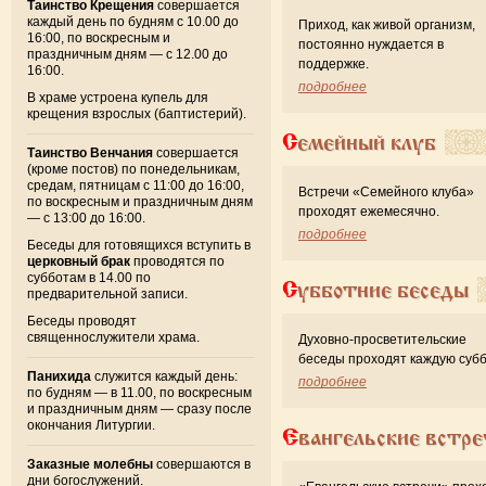
Таинство Крещения
совершается
каждый день по будням с 10.00 до
Приход, как живой организм,
16:00, по воскресным и
постоянно нуждается в
праздничным дням — с 12.00 до
поддержке.
16:00.
подробнее
В храме устроена купель для
крещения взрослых (баптистерий).
Семейный клуб
Таинство Венчания
совершается
(кроме постов) по понедельникам,
средам, пятницам с 11:00 до 16:00,
Встречи «Семейного клуба»
по воскресным и праздничным дням
проходят ежемесячно.
— с 13:00 до 16:00.
подробнее
Беседы для готовящихся вступить в
церковный брак
проводятся по
субботам в 14.00 по
Субботние беседы
предварительной записи.
Беседы проводят
священнослужители храма.
Духовно-просветительские
беседы проходят каждую субб
Панихида
служится каждый день:
подробнее
по будням — в 11.00, по воскресным
и праздничным дням — сразу после
окончания Литургии.
Евангельские встре
Заказные молебны
совершаются в
дни богослужений.