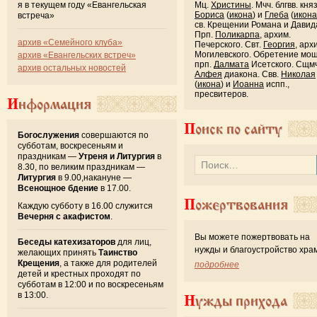
Мц.
Христины
. Мчч. блгвв. кня
я в текущем году «Евангельская
Бориса
(
икона
) и
Глеба
(
икона
встреча»
св. Крещении Романа и Давид
Прп.
Поликарпа
, архим.
архив «Семейного клуба»
Печерского. Свт.
Георгия
, арх
Могилевского. Обретение мо
архив «Евангельских встреч»
прп.
Далмата
Исетского. Сщмч
архив остальных новостей
Алфея
диакона. Свв.
Николая
(
икона
) и
Иоанна
испп.,
пресвитеров.
Информация
Поиск по сайту
Богослужения
совершаются по
субботам, воскресеньям и
праздникам —
Утреня и Литургия
в
8.30, по великим праздникам —
Литургия
в 9.00,накануне —
Всенощное бдение
в 17.00.
Пожертвования
Каждую субботу в 16.00 служится
Вечерня с акафистом
.
Вы можете пожертвовать на
Беседы катехизаторов
для лиц,
нужды и благоустройство хра
желающих принять
Таинство
Крещения
, а также для родителей
подробнее
детей и крестных проходят по
субботам в 12:00 и по воскресеньям
в 13:00.
Нужды прихода