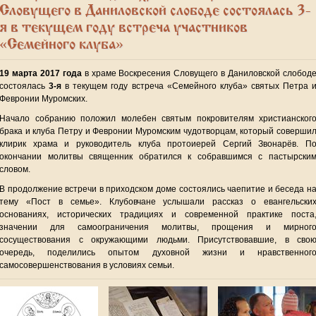
Словущего в Даниловской слободе состоялась 3-
я в текущем году встреча участников
«Семейного клуба»
19 марта 2017 года
в храме Воскресения Словущего в Даниловской слобод
состоялась
3-я
в текущем году встреча «Семейного клуба» святых Петра 
Февронии Муромских.
Начало собранию положил молебен святым покровителям христианског
брака и клуба Петру и Февронии Муромским чудотворцам, который соверши
клирик храма и руководитель клуба протоиерей Сергий Звонарёв. П
окончании молитвы священник обратился к собравшимся с пастырски
словом.
В продолжение встречи в приходском доме состоялись чаепитие и беседа н
тему «Пост в семье». Клубовчане услышали рассказ о евангельски
основаниях, исторических традициях и современной практике поста
значении для самоограничения молитвы, прощения и мирног
сосуществования с окружающими людьми. Присутствовавшие, в сво
очередь, поделились опытом духовной жизни и нравственног
самосовершенствования в условиях семьи.