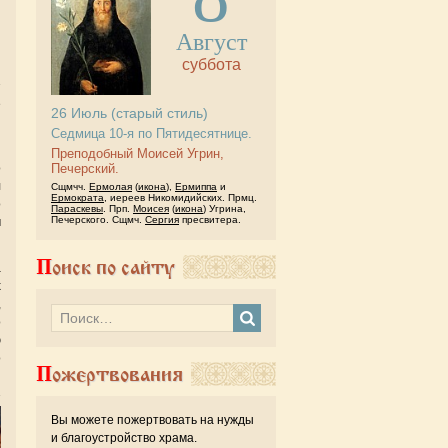
Август
суббота
е
26
Июль
(старый стиль)
и
Седмица 10-я по Пятидесятнице.
Преподобный Моисей Угрин,
о
Печерский.
л
Сщмчч.
Ермолая
(
икона
),
Ермиппа
и
Ермократа
, иереев Никомидийских. Прмц.
о
Параскевы
. Прп.
Моисея
(
икона
) Угрина,
Печерского. Сщмч.
Сергия
пресвитера.
м
Поиск по сайту
а
х
,
о
ю
о
Пожертвования
Вы можете пожертвовать на нужды
и благоустройство храма.