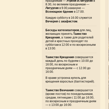
праздникам —
Утреня и Литургия
в
8.30, по великим праздникам —
Литургия
в 9.00,накануне —
Всенощное бдение
в 17.00.
Каждую субботу в 16.00 служится
Вечерня с акафистом
.
Беседы катехизаторов
для лиц,
желающих принять
Таинство
Крещения
, а также для родителей
детей и крестных проходят по
субботам в 12:00 и по воскресеньям
в 13:00.
Таинство Крещения
совершается
каждый день по будням с 10.00 до
16:00, по воскресным и
праздничным дням — с 12.00 до
16:00.
В храме устроена купель для
крещения взрослых (баптистерий).
Таинство Венчания
совершается
(кроме постов) по понедельникам,
средам, пятницам с 11:00 до 16:00,
по воскресным и праздничным дням
— с 13:00 до 16:00.