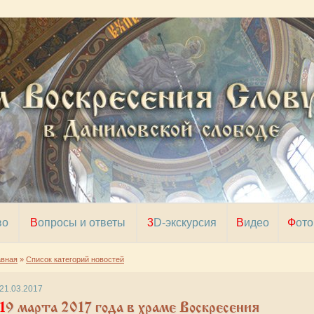
во
Вопросы и ответы
3D-экскурсия
Видео
Фото
авная
»
Список категорий новостей
21.03.2017
арта 2017 года в храме Воскресения