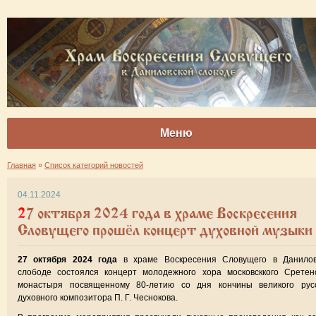
Меню
Главная
»
Список категорий новостей
04.11.2024
27 октября 2024 года в храме Воскресения
Словущего прошёл концерт духовной музыки
27 октября 2024 года
в храме Воскресения Словущего в Данилов
слободе состоялся концерт молодежного хора московсккого Сретен
монастыря посвященному 80-летию со дня кончины великого русс
духовного композитора П. Г. Чеснокова.