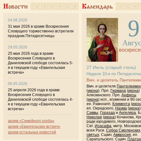
Новости
Календарь
9
04.06.2026
31 мая 2026 в храме Воскресения
Словущего торжественно встретили
праздник Пятидесятницы
Авгу
29.05.2026
воскресе
25 мая 2026 года в храме
Воскресения Словущего в
Даниловской слободе состоялась 5-
27
Июль
(старый стиль)
я в текущем году «Евангельская
встреча»
Неделя 10-я по Пятидесятн
Вмч. и целитель Пантелеим
06.05.2026
Вмч. и целителя
Пантелеимо
25 апреля 2026 года в храме
(
икона
). Прп.
Германа
(
икона
)
Воскресения Словущего в
Аляскинского. Прп.
Анфисы
Даниловской слободе состоялась 4-
(
икона
) исп., игумении и 90 се
ее. Равноапп.
Климента
(
икон
я в текущем году «Евангельская
еп. Охридского,
Наума
(
икона
)
встреча»
Саввы
,
Горазда
и
Ангеляра
. Б
Николая
(
икона
) Кочанова, Хр
архив «Семейного клуба»
ради юродивого, Новгородског
Свт.
Иоасафа
, митр. Московск
архив «Евангельских встреч»
всея Руси.
Собор Смоленских
архив остальных новостей
святых
. Сщмч.
Амвросия
, еп.
Сарапульского. Сщмч.
Платон