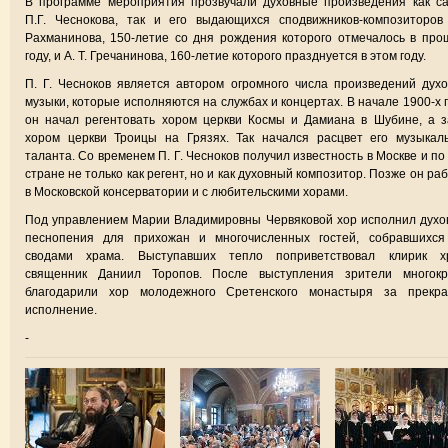
В программе мероприятия прозвучали духовные произведения как с
П.Г. Чеснокова, так и его выдающихся сподвижников-композиторов
Рахманинова, 150-летие со дня рождения которого отмечалось в пр
году, и А. Т. Гречанинова, 160-летие которого празднуется в этом году.
П. Г. Чесноков является автором огромного числа произведений дух
музыки, которые исполняются на службах и концертах. В начале 1900-х 
он начал регентовать хором церкви Космы и Дамиана в Шубине, а 
хором церкви Троицы на Грязях. Так начался расцвет его музыкал
таланта. Со временем П. Г. Чесноков получил известность в Москве и по
стране не только как регент, но и как духовный композитор. Позже он ра
в Московской консерватории и с любительскими хорами.
Под управлением Марии Владимировны Червяковой хор исполнил дух
песнопения для прихожан и многочисленных гостей, собравшихся
сводами храма. Выступавших тепло поприветствовал клирик х
священник Даниил Торопов. После выступления зрители многокр
благодарили хор молодежного Сретенского монастыря за прекра
исполнение.
-