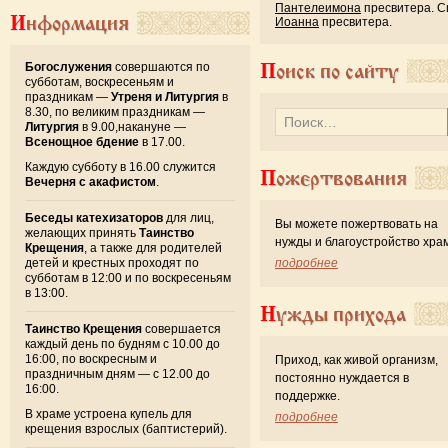
Пантелеимона
пресвитера. С
Информация
Иоанна
пресвитера.
Богослужения
совершаются по
Поиск по сайту
субботам, воскресеньям и
праздникам —
Утреня и Литургия
в
8.30, по великим праздникам —
Литургия
в 9.00,накануне —
Всенощное бдение
в 17.00.
Каждую субботу в 16.00 служится
Пожертвования
Вечерня с акафистом
.
Беседы катехизаторов
для лиц,
Вы можете пожертвовать на
желающих принять
Таинство
нужды и благоустройство хра
Крещения
, а также для родителей
детей и крестных проходят по
подробнее
субботам в 12:00 и по воскресеньям
в 13:00.
Нужды прихода
Таинство Крещения
совершается
каждый день по будням с 10.00 до
16:00, по воскресным и
Приход, как живой организм,
праздничным дням — с 12.00 до
постоянно нуждается в
16:00.
поддержке.
В храме устроена купель для
подробнее
крещения взрослых (баптистерий).