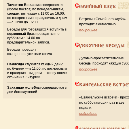
Семейный клуб
Таинство Венчания
совершается
(кроме постов) по понедельникам,
средам, пятницам с 11:00 до 16:00,
по воскресным и праздничным дням
Встречи «Семейного клуба»
— с 13:00 до 16:00.
проходят ежемесячно.
Беседы для готовящихся вступить в
подробнее
церковный брак
проводятся по
субботам в 14.00 по
предварительной записи.
Субботние беседы
Беседы проводят
священнослужители храма.
Духовно-просветительские
беседы проходят каждую субб
Панихида
служится каждый день:
по будням — в 11.00, по воскресным
подробнее
и праздничным дням — сразу после
окончания Литургии.
Евангельские встре
Заказные молебны
совершаются в
дни богослужений.
«Евангельские встречи» прох
по субботам один раз в две
недели.
подробнее
Воскресный кружок