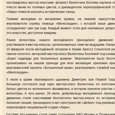
наслаждались мастер-классами: флорист Валентина Козлова научила г
плести венки из полевых цветов, а руководители хореографической с
«Лира» помогли разучить исторические танцы.
Помимо молодёжи из московских храмов, на пикнике присутство
жертвователи службы помощи «Милосердие», с которой наше движ
сотрудничает уже три года. Каждый момент этого дня напоминал: добр
это искусство, доступное каждому.
Ранее волонтёры нашего молодёжного приходского движения
участвовали в мастер-классах, организованных теми же ведущими. Напр
15 февраля после молодёжной литургии в Храме Христа Спасителя р
смогли посетить авторский мастер-класс Валентины Козловой под назв
«Букет надежды для больничных храмов». Мероприятие было беспл
организовано на нашем приходе для всех желающих прихожан хра
жертвователей проекта «Больничный храм», реализуемого службой п
«Милосердие».
5 июля в храме благоверного царевича Димитрия при Первой Град
больнице состоялся ещё один мастер-класс Валентины по изготовл
белых цветов из вспененного фоамирана, в котором приняли участие
волонтёры. А чуть ранее, 26 июня, добровольцы молодёжного приход
движения стали участниками бесплатного мастер-класса по историч
бальным танцам, прошедшего в арт-пространстве «Дебри» под руковод
хореографов танцевальной студии «Лира».
Гостями Арт-пикника стали также сотрудники НКО Москвы и Подмосков