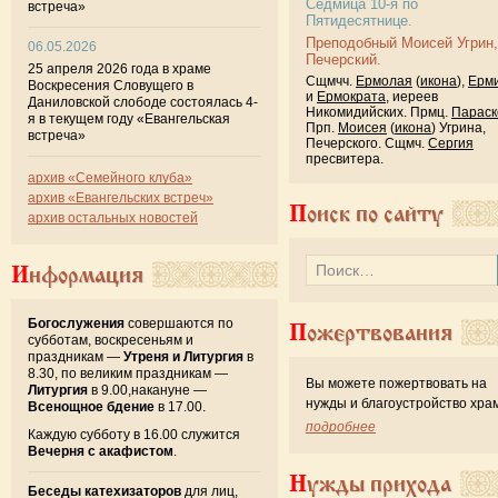
Седмица 10-я по
встреча»
Пятидесятнице.
Преподобный Моисей Угрин,
06.05.2026
Печерский.
25 апреля 2026 года в храме
Сщмчч.
Ермолая
(
икона
),
Ерм
Воскресения Словущего в
и
Ермократа
, иереев
Даниловской слободе состоялась 4-
Никомидийских. Прмц.
Параск
я в текущем году «Евангельская
Прп.
Моисея
(
икона
) Угрина,
встреча»
Печерского. Сщмч.
Сергия
пресвитера.
архив «Семейного клуба»
архив «Евангельских встреч»
Поиск по сайту
архив остальных новостей
Информация
Богослужения
совершаются по
Пожертвования
субботам, воскресеньям и
праздникам —
Утреня и Литургия
в
8.30, по великим праздникам —
Вы можете пожертвовать на
Литургия
в 9.00,накануне —
нужды и благоустройство хра
Всенощное бдение
в 17.00.
подробнее
Каждую субботу в 16.00 служится
Вечерня с акафистом
.
Нужды прихода
Беседы катехизаторов
для лиц,