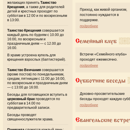
желающих принять
Таинство
Крещения
, а также для родителей
Приход, как живой организм,
детей и крестных проходят по
постоянно нуждается в
субботам в 12:00 и по воскресеньям
в 13:00.
поддержке.
подробнее
Таинство Крещения
совершается
каждый день по будням с 10.00 до
16:00, по воскресным и
Семейный клуб
праздничным дням — с 12.00 до
16:00.
Встречи «Семейного клуба»
В храме устроена купель для
крещения взрослых (баптистерий).
проходят ежемесячно.
подробнее
Таинство Венчания
совершается
(кроме постов) по понедельникам,
средам, пятницам с 11:00 до 16:00,
Субботние беседы
по воскресным и праздничным дням
— с 13:00 до 16:00.
Духовно-просветительские
Беседы для готовящихся вступить в
церковный брак
проводятся по
беседы проходят каждую субб
субботам в 14.00 по
подробнее
предварительной записи.
Беседы проводят
Евангельские встре
священнослужители храма.
Панихида
служится каждый день: