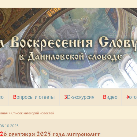
во
Вопросы и ответы
3D-экскурсия
Видео
Фото
авная
»
Список категорий новостей
06.10.2025
 сентября 2025 года митрополит