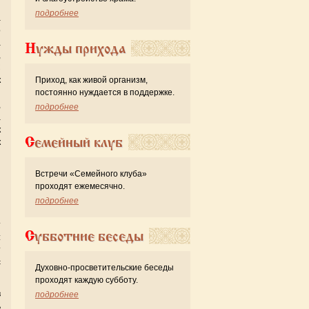
и
подробнее
а
о
а
Нужды прихода
,
С
к
Приход, как живой организм,
й
постоянно нуждается в поддержке.
,
подробнее
а
к
Семейный клуб
к
й
Встречи «Семейного клуба»
проходят ежемесячно.
подробнее
т
Субботние беседы
:
т
с
Духовно-просветительские беседы
проходят каждую субботу.
в
подробнее
ь