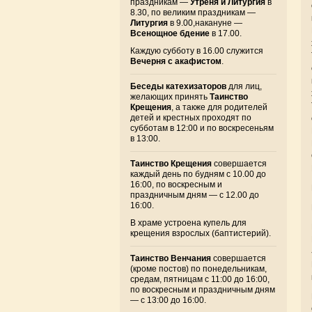
праздникам —
Утреня и Литургия
в
8.30, по великим праздникам —
Литургия
в 9.00,накануне —
Всенощное бдение
в 17.00.
Каждую субботу в 16.00 служится
Вечерня с акафистом
.
Беседы катехизаторов
для лиц,
желающих принять
Таинство
Крещения
, а также для родителей
детей и крестных проходят по
субботам в 12:00 и по воскресеньям
в 13:00.
Таинство Крещения
совершается
каждый день по будням с 10.00 до
16:00, по воскресным и
праздничным дням — с 12.00 до
16:00.
В храме устроена купель для
крещения взрослых (баптистерий).
Таинство Венчания
совершается
(кроме постов) по понедельникам,
средам, пятницам с 11:00 до 16:00,
по воскресным и праздничным дням
— с 13:00 до 16:00.