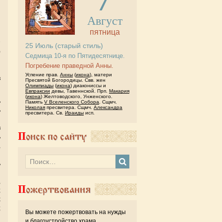
Август
пятница
25
Июль
(старый стиль)
)
Седмица 10-я по Пятидесятнице.
я
Погребение праведной Анны.
й
Успение прав.
Анны
(
икона
), матери
в
Пресвятой Богородицы. Свв. жен
Олимпиады
(
икона
) диакониссы и
Евпраксии
девы, Тавеннской. Прп.
Макария
(
икона
) Желтоводского, Унженского.
ь
Память
V Вселенского Собора
. Сщмч.
Николая
пресвитера. Сщмч.
Александра
ь
пресвитера. Св.
Ираиды
исп.
и
в
Поиск по сайту
ь
,
й
ь
я
,
Пожертвования
;
х
;
Вы можете пожертвовать на нужды
й
и благоустройство храма.