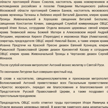
области протоиерей Иоанн Соколов, настоятель храма новомучеников 
исповедников российских в поселке Поведники Мытищинского район
Московской области протоиерей Симеон Банков, настоятель московског
храма мученицы Татианы в Люблино иерей Виталий Данилюк, клирик храм
Троицы Живоначальной в Хорошево священник Виталий Беспалко
священник Константин Кочкин, заведующий Службой коммуникации ОВЦ
иерей Илия Косых, сотрудники Отдела внешних церковных связей клири
храма Тихвинской иконы Божией Матери в Алексеевском иерей Андре
Титушкин, иеромонах Кирилл (Перегудин) и иеромонах Марк (Ахматханов)
секретарь председателя ОВЦС иерей Николай Васин, а также клирик храм
Иоанна Предтечи на Красной Пресне диакон Евгений Кузнецов, клири
Румынской Православной Церкви диакон Крискентий Казаку и сотрудни
ОВЦС клирик храма Живоначальной Троицы в Чертаново диакон Серги
Монахов.
После сугубой ектении митрополит Антоний вознес молитву о Святой Руси.
По окончании Литургии был совершен крестный ход.
В слове к настоятелю, священнослужителям и прихожанам митрополи
Волоколамский Антоний приветствовал всех Пасхальным приветствием
«Христос воскресе!», передал им благословение и благопожелания о
Предстоятеля Русской Православной Церкви, а также поздравил 
престольным праздником.
Председатель ОВЦС особо отметил труды протоиерея Игоря Якимчука 
Отделе внешних церковных связей. В качестве памятного дара архипастыр