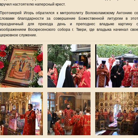
вручил настоятелю наперсный крест.
Протоиерей Игорь обратился к митрополиту Волоколамскому Антонию с
словами благодарности за совершение Божественной литургии в это
праздничный для прихода день и преподнес владыке картину 
изображением Воскресенского собора г. Твери, где владыка начинал сво
церковное служение.