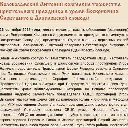
Волоколамский Антоний возглавил торжества
престольного праздника в храме Воскресения
Словущего в Даниловской слободе
26 сентября 2025 года
, когда отмечается память обновления (освящения
храма Воскресения Христова в Иерусалиме (этот праздник также именуетс
Воскресение Словущее), председатель Отдела внешних церковных связе
митрополит Волоколамский Антоний совершил Божественную литургию 
московском храме Воскресения Словущего в Даниловской слободе.
Владыке Антонию сослужили: заместитель председателя ОВЦС, настоятел
храма Воскресения Словущего в Даниловской слободе, протоиерей Игор
Якимчук; представитель Православной Церкви Чешских земель и Словаки
при Патриархе Московском и всея Руси, настоятель Никольского храма 
Котельниках архимандрит Серафим (Шемятовский); представител
Православной Церкви в Америке при Патриархе Московском и всея Руси
настоятель храма великомученицы Екатерины на Всполье протоиере
Даниил Андреюк; заместитель председателя ОВЦС протоиерей Игор
Выжанов; настоятель храма святых равноапостольных Кирилла и Мефоди
при МГУ протоиерей Иоанн Лапидус, насельник Даниловского монастыря
заведующий Сектором протокола ОВЦС игумен Феофан (Лукьянов)
секретарь ОВЦС по делам дальнего зарубежья настоятель храма святы
страстотерпцев Бориса и Глеба в Зюзине протоиерей Сергий Звонарёв
настоятель Казанского храма села Киясово Ступинского района Московско