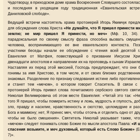
Чудотворцу, в приходском доме храма Воскресения Словущего состоялас
и последняя в уходящем году традиционная «Евангельская встре
Даниловской слободе».
Ведущий встречи настоятель храма протоиерей Игорь Якимчук пред
для обсуждения слова Христа
«Не думайте, что Я пришел принести м
землю; не мир пришел Я принести, но меч»
(Мф. 10, 34).
парадоксальная по своему смыслу фраза способна вызвать смущен
человека, воспринимающего ее вне евангельского контекста. Поэ
участники беседы начали ее обсуждение с чтения всей десятой г
Евангелия от Матфея, повествующей о призвании Иисусом Хри
двенадцати апостолов и направлении их на проповедь к сынам Израил
Наставляя их перед этой миссией, Господь предупреждает, что они 
гонимы за имя Христово, в том числе, и от своих близких родственни
знакомых. Разделение по признаку следования истине либо противлен
и станет тем «мечом», о котором говорит Спаситель. В связи с 
протоиерей Игорь привел слова почитаемого сербского святого свят
Николая Велимировича об этом месте Евангелия: «Читай это так: «Н
того Я пришел, чтобы помирить истину и ложь, мудрость и глупость, до
зло, правду и насилие, нравственность и скотство, целомудрие и раз
Бога и маммону; нет, Я принес меч, чтобы отсечь и отделить одно от дру
чтобы не было смешения». Святитель Николай указывает также, чт
«мечом» следует понимать слово Божие по мысли апостола Павла:
«И 
спасения возьмите, и меч духовный, который есть Слово Божие»
(Е
7)».