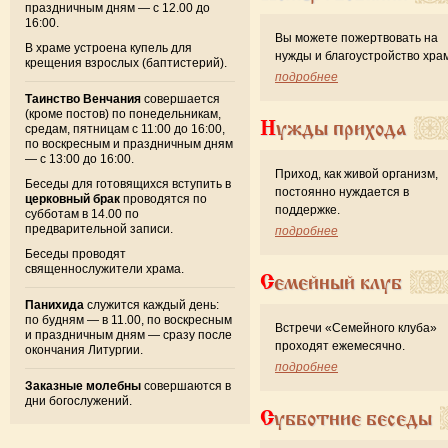
праздничным дням — с 12.00 до
16:00.
Вы можете пожертвовать на
В храме устроена купель для
нужды и благоустройство хра
крещения взрослых (баптистерий).
подробнее
Таинство Венчания
совершается
(кроме постов) по понедельникам,
Нужды прихода
средам, пятницам с 11:00 до 16:00,
по воскресным и праздничным дням
— с 13:00 до 16:00.
Приход, как живой организм,
Беседы для готовящихся вступить в
постоянно нуждается в
церковный брак
проводятся по
поддержке.
субботам в 14.00 по
предварительной записи.
подробнее
Беседы проводят
священнослужители храма.
Семейный клуб
Панихида
служится каждый день:
по будням — в 11.00, по воскресным
Встречи «Семейного клуба»
и праздничным дням — сразу после
проходят ежемесячно.
окончания Литургии.
подробнее
Заказные молебны
совершаются в
дни богослужений.
Субботние беседы