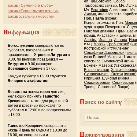
еп. Тамбовского.
Собор
архив «Семейного клуба»
Тамбовских святых. Мч.
Иулиа
Мч.
Евстафия
Анкирского. Мч.
архив «Евангельских встреч»
Акакия
, иже в Милете Карийск
архив остальных новостей
Прп.
Павла
(
икона
)
Ксиропотамского. Прп.
Моисе
чудотворца Печерского. Сщмч
Информация
Николая
диакона. Прмч.
Васи
прмцц.
Анастасии
и
Елены
, м
Арефы
,
Иоанна
,
Иоанна
,
Иоа
и мц.
Мавры
.
Гребневской
(
ик
Богослужения
совершаются по
Костромской
и"Умиление"
субботам, воскресеньям и
Серафимо-Дивеевской
(
икона
праздникам —
Утреня и Литургия
в
икон Божией Матери. Чтимые
8.30, по великим праздникам —
списки со Смоленской иконы
Литургия
в 9.00,накануне —
Божией Матери:
Устюженская
Всенощное бдение
в 17.00.
Выдропусская
,
Христофоровс
Супрасльская
,
Югская
(
икона
)
Каждую субботу в 16.00 служится
Игрицкая
,
Шуйская
(
икона
),
Вечерня с акафистом
.
Седмиезерная
,
Сергиевская
(
Троице-Сергиевой Лавре).
Беседы катехизаторов
для лиц,
желающих принять
Таинство
Поиск по сайту
Крещения
, а также для родителей
детей и крестных проходят по
субботам в 12:00 и по воскресеньям
в 13:00.
Таинство Крещения
совершается
каждый день по будням с 10.00 до
Пожертвования
16:00, по воскресным и