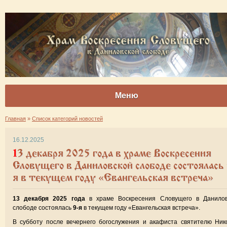
Меню
Главная
»
Список категорий новостей
16.12.2025
13 декабря 2025 года в храме Воскресения
Словущего в Даниловской слободе состоялась 
я в текущем году «Евангельская встреча»
13 декабря 2025 года
в храме Воскресения Словущего в Данилов
слободе состоялась
9-я
в текущем году «Евангельская встреча».
В субботу после вечернего богослужения и акафиста святителю Ни