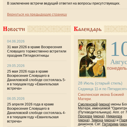
В заключение встречи ведущий ответил на вопросы присутствующих.
Вернуться на предыдущую страницу
Новости
Календарь
1
04.06.2026
31 мая 2026 в храме Воскресения
Словущего торжественно встретили
праздник Пятидесятницы
Авгу
29.05.2026
понедель
25 мая 2026 года в храме
Воскресения Словущего в
Даниловской слободе состоялась 5-
28
Июль
(старый стиль)
я в текущем году «Евангельская
встреча»
Седмица 11-я по Пятидесят
Смоленская икона Божией
06.05.2026
Матери.
25 апреля 2026 года в храме
Смоленской
(
икона
) иконы Б
Матери, именуемой "Одигитр
Воскресения Словущего в
(Путеводительница). Апп. от 
Даниловской слободе состоялась 4-
Прохора
(
икона
),
Никанора
я в текущем году «Евангельская
(
икона
),
Тимона
(
икона
) и
Пар
встреча»
диаконов. Свт.
Питирима
(
ико