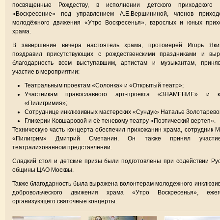
посвященные Рождеству, в исполнении детского приходского 
«Воскресение» под управлением А.Е.Вершининой, членов приходс
молодёжного движения «Утро Воскресенья», взрослых и юных прих
храма.
В завершение вечера настоятель храма, протоиерей Игорь Яким
поздравил присутствующих с рождественскими праздниками и выр
благодарность всем выступавшим, артистам и музыкантам, приня
участие в мероприятии:
Театральным проектам «Солонка» и «Открытый театр»;
Участникам православного арт-проекта «ЗНАМЕНИЕ» и к
«Пилигримия»;
Сотруднице инклюзивных мастерских «Сундук» Наталье Золотарево
Гликерии Ковшаровой и её теневому театру «Поэтический вертеп».
Техническую часть концерта обеспечил прихожанин храма, сотрудник
«Пилигрим» Дмитрий Сметанин. Он также принял участ
театрализованном представлении.
Сладкий стол и детские призы были подготовлены при содействии Ру
общины ЦАО Москвы.
Также благодарность была выражена волонтерам молодежного инклюзи
добровольческого движения храма «Утро Воскресенья», ежег
организующего святочные концерты.