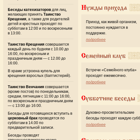
Нужды прихода
Беседы катехизаторов
для лиц,
желающих принять
Таинство
Крещения
, а также для родителей
Приход, как живой организм,
детей и крестных проходят по
постоянно нуждается в
субботам в 12:00 и по воскресеньям
в 13:00.
поддержке.
подробнее
Таинство Крещения
совершается
каждый день по будням с 10.00 до
16:00, по воскресным и
Семейный клуб
праздничным дням — с 12.00 до
16:00.
Встречи «Семейного клуба»
В храме устроена купель для
крещения взрослых (баптистерий).
проходят ежемесячно.
подробнее
Таинство Венчания
совершается
(кроме постов) по понедельникам,
средам, пятницам с 11:00 до 16:00,
Субботние беседы
по воскресным и праздничным дням
— с 13:00 до 16:00.
Духовно-просветительские
Беседы для готовящихся вступить в
церковный брак
проводятся по
беседы проходят каждую субб
субботам в 14.00 по
подробнее
предварительной записи.
Беседы проводят
священнослужители храма.