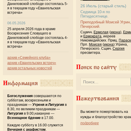
Даниловской слободе состоялась 5-
26
Июль
(старый стиль)
я в текущем году «Евангельская
Седмица 10-я по
встреча»
Пятидесятнице.
Преподобный Моисей Угрин,
06.05.2026
Печерский.
25 апреля 2026 года в храме
Сщмчч.
Ермолая
(
икона
),
Ерм
Воскресения Словущего в
и
Ермократа
, иереев
Даниловской слободе состоялась 4-
Никомидийских. Прмц.
Параск
я в текущем году «Евангельская
Прп.
Моисея
(
икона
) Угрина,
встреча»
Печерского. Сщмч.
Сергия
пресвитера.
архив «Семейного клуба»
архив «Евангельских встреч»
Поиск по сайту
архив остальных новостей
Информация
Богослужения
совершаются по
Пожертвования
субботам, воскресеньям и
праздникам —
Утреня и Литургия
в
8.30, по великим праздникам —
Вы можете пожертвовать на
Литургия
в 9.00,накануне —
нужды и благоустройство хра
Всенощное бдение
в 17.00.
подробнее
Каждую субботу в 16.00 служится
Вечерня с акафистом
.