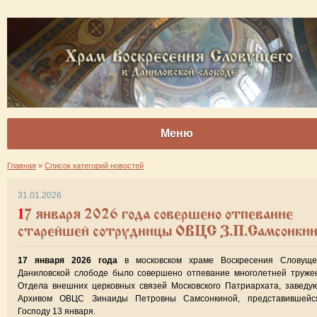
Меню
Главная
»
Список категорий новостей
31.01.2026
17 января 2026 года совершено отпевание
старейшей сотрудницы ОВЦС З.П.Самсонкин
17 января 2026 года
в московском храме Воскресения Словуще
Даниловской слободе было совершено отпевание многолетней труже
Отдела внешних церковных связей Московского Патриархата, завед
Архивом ОВЦС Зинаиды Петровны Самсонкиной, представившейс
Господу 13 января.