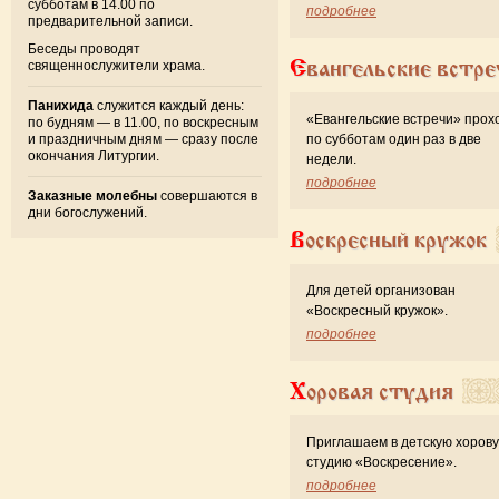
субботам в 14.00 по
подробнее
предварительной записи.
Беседы проводят
Евангельские встре
священнослужители храма.
Панихида
служится каждый день:
«Евангельские встречи» прох
по будням — в 11.00, по воскресным
и праздничным дням — сразу после
по субботам один раз в две
окончания Литургии.
недели.
подробнее
Заказные молебны
совершаются в
дни богослужений.
Воскресный кружок
Для детей организован
«Воскресный кружок».
подробнее
Хоровая студия
Приглашаем в детскую хоров
студию «Воскресение».
подробнее