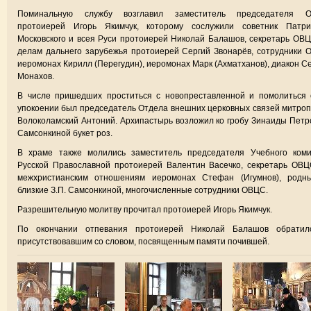
Поминальную службу возглавил заместитель председателя 
протоиерей Игорь Якимчук, которому сослужили советник Патри
Московского и всея Руси протоиерей Николай Балашов, секретарь ОВ
делам дальнего зарубежья протоиерей Сергий Звонарёв, сотрудники
иеромонах Кирилл (Перегудин), иеромонах Марк (Ахматханов), диакон С
Монахов.
В числе пришедших проститься с новопреставленной и помолиться 
упокоении был председатель Отдела внешних церковных связей митро
Волоколамский Антоний. Архипастырь возложил ко гробу Зинаиды Пет
Самсонкиной букет роз.
В храме также молились заместитель председателя Учебного коми
Русской Православной протоиерей Валентин Васечко, секретарь ОВ
межхристианским отношениям иеромонах Стефан (Игумнов), родн
близкие З.П. Самсонкиной, многочисленные сотрудники ОВЦС.
Разрешительную молитву прочитал протоиерей Игорь Якимчук.
По окончании отпевания протоиерей Николай Балашов обратил
присутствовавшим со словом, посвященным памяти почившей.