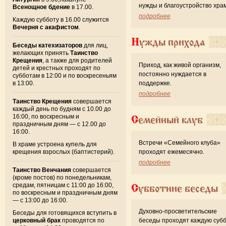
нужды и благоустройство хра
Всенощное бдение
в 17.00.
подробнее
Каждую субботу в 16.00 служится
Вечерня с акафистом
.
Нужды прихода
Беседы катехизаторов
для лиц,
желающих принять
Таинство
Крещения
, а также для родителей
Приход, как живой организм,
детей и крестных проходят по
постоянно нуждается в
субботам в 12:00 и по воскресеньям
в 13:00.
поддержке.
подробнее
Таинство Крещения
совершается
каждый день по будням с 10.00 до
16:00, по воскресным и
Семейный клуб
праздничным дням — с 12.00 до
16:00.
Встречи «Семейного клуба»
В храме устроена купель для
крещения взрослых (баптистерий).
проходят ежемесячно.
подробнее
Таинство Венчания
совершается
(кроме постов) по понедельникам,
средам, пятницам с 11:00 до 16:00,
Субботние беседы
по воскресным и праздничным дням
— с 13:00 до 16:00.
Духовно-просветительские
Беседы для готовящихся вступить в
церковный брак
проводятся по
беседы проходят каждую субб