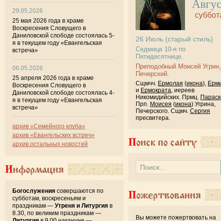
Авгу
29.05.2026
суббот
25 мая 2026 года в храме
Воскресения Словущего в
Даниловской слободе состоялась 5-
26
Июль
(старый стиль)
я в текущем году «Евангельская
Седмица 10-я по
встреча»
Пятидесятнице.
Преподобный Моисей Угрин,
06.05.2026
Печерский.
25 апреля 2026 года в храме
Сщмчч.
Ермолая
(
икона
),
Ерм
Воскресения Словущего в
и
Ермократа
, иереев
Даниловской слободе состоялась 4-
Никомидийских. Прмц.
Параск
я в текущем году «Евангельская
Прп.
Моисея
(
икона
) Угрина,
встреча»
Печерского. Сщмч.
Сергия
пресвитера.
архив «Семейного клуба»
архив «Евангельских встреч»
Поиск по сайту
архив остальных новостей
Информация
Богослужения
совершаются по
Пожертвования
субботам, воскресеньям и
праздникам —
Утреня и Литургия
в
8.30, по великим праздникам —
Вы можете пожертвовать на
Литургия
в 9.00,накануне —