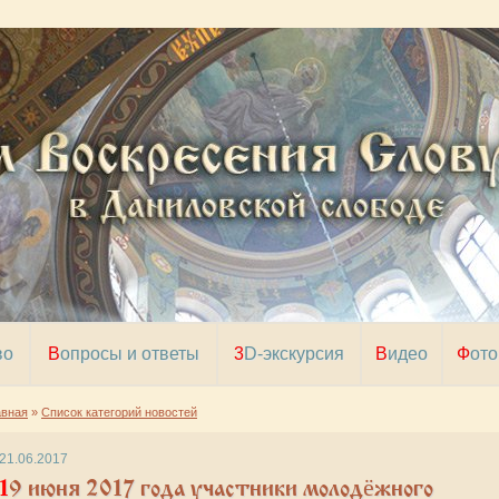
во
Вопросы и ответы
3D-экскурсия
Видео
Фото
авная
»
Список категорий новостей
21.06.2017
юня 2017 года участники молодёжного