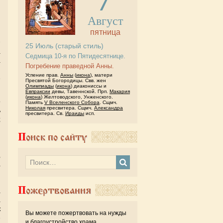
Август
пятница
25
Июль
(старый стиль)
а
Седмица 10-я по Пятидесятнице.
а
Погребение праведной Анны.
й
Успение прав.
Анны
(
икона
), матери
е
Пресвятой Богородицы. Свв. жен
Олимпиады
(
икона
) диакониссы и
Евпраксии
девы, Тавеннской. Прп.
Макария
(
икона
) Желтоводского, Унженского.
о
Память
V Вселенского Собора
. Сщмч.
Николая
пресвитера. Сщмч.
Александра
ь
пресвитера. Св.
Ираиды
исп.
;
и
Поиск по сайту
я
з
,
а
й
й
Пожертвования
а
а
к
Вы можете пожертвовать на нужды
е
и благоустройство храма.