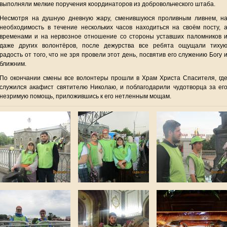
выполняли мелкие поручения координаторов из добровольческого штаба.
Несмотря на душную дневную жару, сменившуюся проливным ливнем, н
необходимость в течение нескольких часов находиться на своём посту, 
временами и на нервозное отношение со стороны уставших паломников 
даже других волонтёров, после дежурства все ребята ощущали тиху
радость от того, что не зря провели этот день, посвятив его служению Богу 
ближним.
По окончании смены все волонтеры прошли в Храм Христа Спасителя, гд
служился акафист святителю Николаю, и поблагодарили чудотворца за ег
незримую помощь, приложившись к его нетленным мощам.