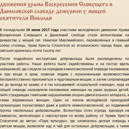
движения храма Воскресения Словущего в
Даниловской слободе дежурили у мощей
святителя Николая
В понедельник
19 июня 2017 года
участники молодёжного движения Храм
Воскресения Словущего в Даниловой слободе стали волонтёрами н
дежурстве у мощей свт. Николая Мирликийского, перевезённых в главны
собор столицы, Храм Христа Спасителя из итальянского города Бари, гд
святыня хранилась почти тысячу лет.
После подробного инструктажа добровольцы были распределены п
участкам работы. Наши ребята были задействованы и на постах вдол
набережной, где следили за порядком в многочисленной очереди паломников
и при входе в храм, помогая людям с ограниченными возможностям
беспрепятственно приложиться к чудотворным мощам, а затем сопровожда
их до выхода из храма; и в так называемой «социальной очереди», куда и
общей очереди направляли паломников, имеющих на руках грудных детей
либо страдающих тяжёлыми нарушениями опорно-двигательного аппарата, 
также беременных женщин. Один из членов молодёжной приходско
организации поучаствовал даже в работе немногочисленной, но подвижно
группы «мобильных добровольцев». Волонтёры этого отряда, курсируя н
самокатах, велосипедах и гироскутерах по всему району, от Храма Христ
Спасителя до метро «Парк культуры», где начиналась долгая очередь 
святым мощам, развозили еду и чай для остальных добровольцев, а такж