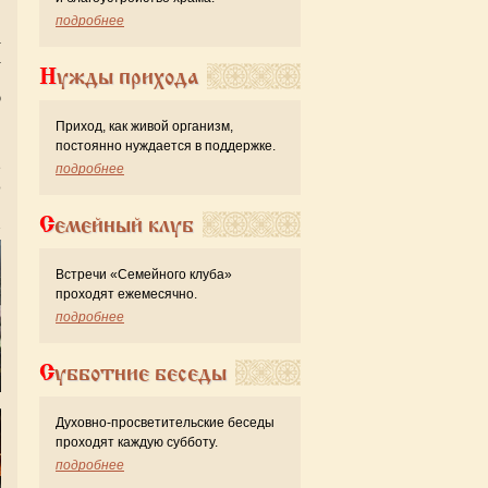
подробнее
а
а
Нужды прихода
и
ю
и
Приход, как живой организм,
постоянно нуждается в поддержке.
е
подробнее
о
Семейный клуб
Встречи «Семейного клуба»
проходят ежемесячно.
подробнее
Субботние беседы
Духовно-просветительские беседы
проходят каждую субботу.
подробнее