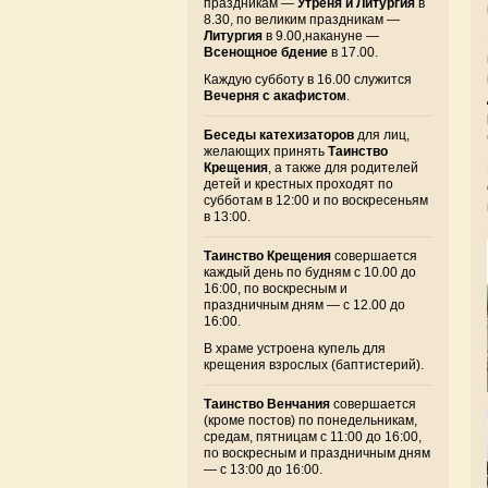
праздникам —
Утреня и Литургия
в
8.30, по великим праздникам —
Литургия
в 9.00,накануне —
Всенощное бдение
в 17.00.
Каждую субботу в 16.00 служится
Вечерня с акафистом
.
Беседы катехизаторов
для лиц,
желающих принять
Таинство
Крещения
, а также для родителей
детей и крестных проходят по
субботам в 12:00 и по воскресеньям
в 13:00.
Таинство Крещения
совершается
каждый день по будням с 10.00 до
16:00, по воскресным и
праздничным дням — с 12.00 до
16:00.
В храме устроена купель для
крещения взрослых (баптистерий).
Таинство Венчания
совершается
(кроме постов) по понедельникам,
средам, пятницам с 11:00 до 16:00,
по воскресным и праздничным дням
— с 13:00 до 16:00.