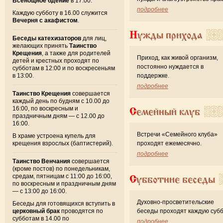
Всенощное бдение
в 17.00.
подробнее
Каждую субботу в 16.00 служится
Вечерня с акафистом
.
Нужды прихода
Беседы катехизаторов
для лиц,
желающих принять
Таинство
Крещения
, а также для родителей
Приход, как живой организм,
детей и крестных проходят по
постоянно нуждается в
субботам в 12:00 и по воскресеньям
в 13:00.
поддержке.
подробнее
Таинство Крещения
совершается
каждый день по будням с 10.00 до
16:00, по воскресным и
Семейный клуб
праздничным дням — с 12.00 до
16:00.
Встречи «Семейного клуба»
В храме устроена купель для
крещения взрослых (баптистерий).
проходят ежемесячно.
подробнее
Таинство Венчания
совершается
(кроме постов) по понедельникам,
средам, пятницам с 11:00 до 16:00,
Субботние беседы
по воскресным и праздничным дням
— с 13:00 до 16:00.
Духовно-просветительские
Беседы для готовящихся вступить в
церковный брак
проводятся по
беседы проходят каждую субб
субботам в 14.00 по
подробнее