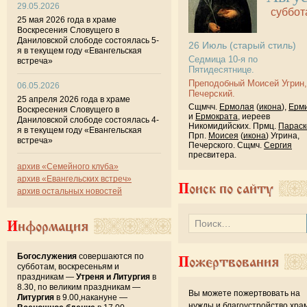
29.05.2026
суббот
25 мая 2026 года в храме
Воскресения Словущего в
Даниловской слободе состоялась 5-
26
Июль
(старый стиль)
я в текущем году «Евангельская
Седмица 10-я по
встреча»
Пятидесятнице.
Преподобный Моисей Угрин,
06.05.2026
Печерский.
25 апреля 2026 года в храме
Сщмчч.
Ермолая
(
икона
),
Ерм
Воскресения Словущего в
и
Ермократа
, иереев
Даниловской слободе состоялась 4-
Никомидийских. Прмц.
Параск
я в текущем году «Евангельская
Прп.
Моисея
(
икона
) Угрина,
встреча»
Печерского. Сщмч.
Сергия
пресвитера.
архив «Семейного клуба»
архив «Евангельских встреч»
Поиск по сайту
архив остальных новостей
Информация
Богослужения
совершаются по
Пожертвования
субботам, воскресеньям и
праздникам —
Утреня и Литургия
в
8.30, по великим праздникам —
Вы можете пожертвовать на
Литургия
в 9.00,накануне —
нужды и благоустройство хра