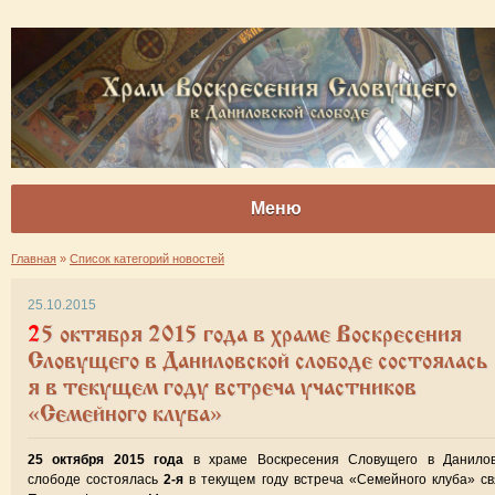
Меню
Главная
»
Список категорий новостей
25.10.2015
25 октября 2015 года в храме Воскресения
Словущего в Даниловской слободе состоялась 
я в текущем году встреча участников
«Семейного клуба»
25 октября 2015 года
в храме Воскресения Словущего в Данилов
слободе состоялась
2-я
в текущем году встреча «Семейного клуба» с