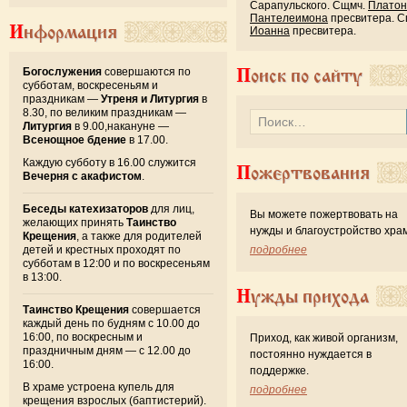
Сарапульского. Сщмч.
Платон
Пантелеимона
пресвитера. С
Информация
Иоанна
пресвитера.
Богослужения
совершаются по
Поиск по сайту
субботам, воскресеньям и
праздникам —
Утреня и Литургия
в
8.30, по великим праздникам —
Литургия
в 9.00,накануне —
Всенощное бдение
в 17.00.
Каждую субботу в 16.00 служится
Пожертвования
Вечерня с акафистом
.
Беседы катехизаторов
для лиц,
Вы можете пожертвовать на
желающих принять
Таинство
нужды и благоустройство хра
Крещения
, а также для родителей
детей и крестных проходят по
подробнее
субботам в 12:00 и по воскресеньям
в 13:00.
Нужды прихода
Таинство Крещения
совершается
каждый день по будням с 10.00 до
16:00, по воскресным и
Приход, как живой организм,
праздничным дням — с 12.00 до
постоянно нуждается в
16:00.
поддержке.
В храме устроена купель для
подробнее
крещения взрослых (баптистерий).