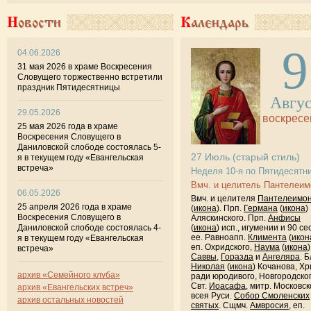
Новости
Календарь
9
04.06.2026
31 мая 2026 в храме Воскресения
Словущего торжественно встретили
праздник Пятидесятницы
Авгу
29.05.2026
воскресе
25 мая 2026 года в храме
Воскресения Словущего в
Даниловской слободе состоялась 5-
27
Июль
(старый стиль)
я в текущем году «Евангельская
встреча»
Неделя 10-я по Пятидесятн
Вмч. и целитель Пантелеим
06.05.2026
Вмч. и целителя
Пантелеимо
25 апреля 2026 года в храме
(
икона
). Прп.
Германа
(
икона
)
Воскресения Словущего в
Аляскинского. Прп.
Анфисы
Даниловской слободе состоялась 4-
(
икона
) исп., игумении и 90 се
ее. Равноапп.
Климента
(
икон
я в текущем году «Евангельская
еп. Охридского,
Наума
(
икона
)
встреча»
Саввы
,
Горазда
и
Ангеляра
. Б
Николая
(
икона
) Кочанова, Хр
архив «Семейного клуба»
ради юродивого, Новгородског
Свт.
Иоасафа
, митр. Московск
архив «Евангельских встреч»
всея Руси.
Собор Смоленских
архив остальных новостей
святых
. Сщмч.
Амвросия
, еп.