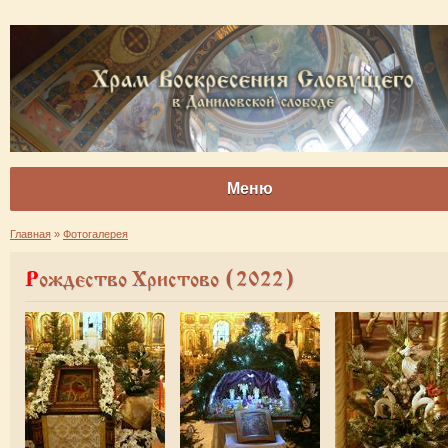
Меню
Главная
»
Фотогалерея
Рождество Христово (2022)