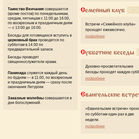
Семейный клуб
Таинство Венчания
совершается
(кроме постов) по понедельникам,
средам, пятницам с 11:00 до 16:00,
по воскресным и праздничным дням
Встречи «Семейного клуба»
— с 13:00 до 16:00.
проходят ежемесячно.
Беседы для готовящихся вступить в
подробнее
церковный брак
проводятся по
субботам в 14.00 по
предварительной записи.
Субботние беседы
Беседы проводят
священнослужители храма.
Духовно-просветительские
беседы проходят каждую субб
Панихида
служится каждый день:
по будням — в 11.00, по воскресным
подробнее
и праздничным дням — сразу после
окончания Литургии.
Евангельские встре
Заказные молебны
совершаются в
дни богослужений.
«Евангельские встречи» прох
по субботам один раз в две
недели.
подробнее