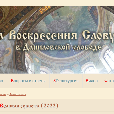
во
Вопросы и ответы
3D-экскурсия
Видео
Фото
авная
»
Фотогалерея
Великая суббота (2022)