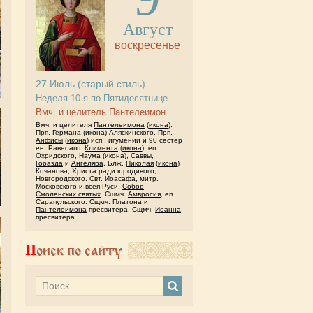
Август
воскресенье
27
Июль
(старый стиль)
Неделя 10-я по Пятидесятнице.
Вмч. и целитель Пантелеимон.
Вмч. и целителя
Пантелеимона
(
икона
).
Прп.
Германа
(
икона
) Аляскинского. Прп.
Анфисы
(
икона
) исп., игумении и 90 сестер
ее. Равноапп.
Климента
(
икона
), еп.
Охридского,
Наума
(
икона
),
Саввы
,
Горазда
и
Ангеляра
. Блж.
Николая
(
икона
)
Кочанова, Христа ради юродивого,
Новгородского. Свт.
Иоасафа
, митр.
Московского и всея Руси.
Собор
Смоленских святых
. Сщмч.
Амвросия
, еп.
Сарапульского. Сщмч.
Платона
и
Пантелеимона
пресвитера. Сщмч.
Иоанна
пресвитера.
Поиск по сайту