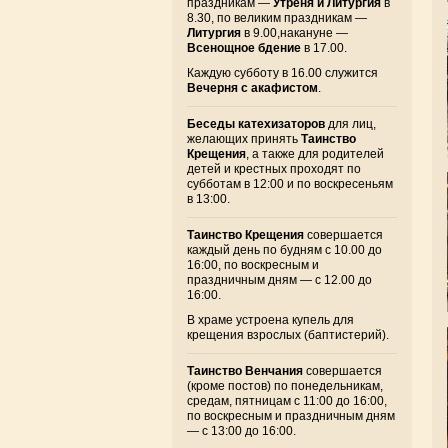
праздникам —
Утреня и Литургия
в
8.30, по великим праздникам —
Литургия
в 9.00,накануне —
Всенощное бдение
в 17.00.
Каждую субботу в 16.00 служится
Вечерня с акафистом
.
Беседы катехизаторов
для лиц,
желающих принять
Таинство
Крещения
, а также для родителей
детей и крестных проходят по
субботам в 12:00 и по воскресеньям
в 13:00.
Таинство Крещения
совершается
каждый день по будням с 10.00 до
16:00, по воскресным и
праздничным дням — с 12.00 до
16:00.
В храме устроена купель для
крещения взрослых (баптистерий).
Таинство Венчания
совершается
(кроме постов) по понедельникам,
средам, пятницам с 11:00 до 16:00,
по воскресным и праздничным дням
— с 13:00 до 16:00.