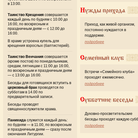
в 13:00.
Нужды прихода
Таинство Крещения
совершается
каждый день по будням с 10.00 до
16:00, по воскресным и
Приход, как живой организм,
праздничным дням — с 12.00 до
постоянно нуждается в
16:00.
поддержке.
В храме устроена купель для
подробнее
крещения взрослых (баптистерий).
Семейный клуб
Таинство Венчания
совершается
(кроме постов) по понедельникам,
средам, пятницам с 11:00 до 16:00,
по воскресным и праздничным дням
Встречи «Семейного клуба»
— с 13:00 до 16:00.
проходят ежемесячно.
Беседы для готовящихся вступить в
подробнее
церковный брак
проводятся по
субботам в 14.00 по
предварительной записи.
Субботние беседы
Беседы проводят
священнослужители храма.
Духовно-просветительские
беседы проходят каждую субб
Панихида
служится каждый день:
по будням — в 11.00, по воскресным
подробнее
и праздничным дням — сразу после
окончания Литургии.