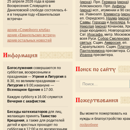
25 апреля 2026 года в храме
(
икона
). Прп.
Германа
(
икона
)
Воскресения Словущего в
Аляскинского. Прп.
Анфисы
Даниловской слободе состоялась 4-
(
икона
) исп., игумении и 90 се
ее. Равноапп.
Климента
(
икон
я в текущем году «Евангельская
еп. Охридского,
Наума
(
икона
)
встреча»
Саввы
,
Горазда
и
Ангеляра
. Б
Николая
(
икона
) Кочанова, Хр
архив «Семейного клуба»
ради юродивого, Новгородског
Свт.
Иоасафа
, митр. Московск
архив «Евангельских встреч»
всея Руси.
Собор Смоленских
архив остальных новостей
святых
. Сщмч.
Амвросия
, еп.
Сарапульского. Сщмч.
Платон
Пантелеимона
пресвитера. С
Информация
Иоанна
пресвитера.
Богослужения
совершаются по
Поиск по сайту
субботам, воскресеньям и
праздникам —
Утреня и Литургия
в
8.30, по великим праздникам —
Литургия
в 9.00,накануне —
Всенощное бдение
в 17.00.
Каждую субботу в 16.00 служится
Пожертвования
Вечерня с акафистом
.
Беседы катехизаторов
для лиц,
Вы можете пожертвовать на
желающих принять
Таинство
нужды и благоустройство хра
Крещения
, а также для родителей
детей и крестных проходят по
подробнее
субботам в 12:00 и по воскресеньям