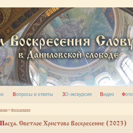
во
Вопросы и ответы
3D-экскурсия
Видео
Фото
авная
»
Фотогалерея
Пасха. Светлое Христово Воскресение (2023)