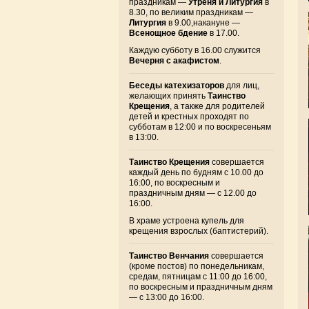
праздникам —
Утреня и Литургия
в
8.30, по великим праздникам —
Литургия
в 9.00,накануне —
Всенощное бдение
в 17.00.
Каждую субботу в 16.00 служится
Вечерня с акафистом
.
Беседы катехизаторов
для лиц,
желающих принять
Таинство
Крещения
, а также для родителей
детей и крестных проходят по
субботам в 12:00 и по воскресеньям
в 13:00.
Таинство Крещения
совершается
каждый день по будням с 10.00 до
16:00, по воскресным и
праздничным дням — с 12.00 до
16:00.
В храме устроена купель для
крещения взрослых (баптистерий).
Таинство Венчания
совершается
(кроме постов) по понедельникам,
средам, пятницам с 11:00 до 16:00,
по воскресным и праздничным дням
— с 13:00 до 16:00.