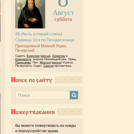
Август
суббота
26
Июль
(старый стиль)
Седмица 10-я по Пятидесятнице.
Преподобный Моисей Угрин,
Печерский.
Сщмчч.
Ермолая
(
икона
),
Ермиппа
и
Ермократа
, иереев Никомидийских. Прмц.
Параскевы
. Прп.
Моисея
(
икона
) Угрина,
Печерского. Сщмч.
Сергия
пресвитера.
Поиск по сайту
Пожертвования
Вы можете пожертвовать на нужды
и благоустройство храма.