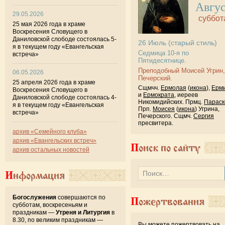
Авгу
29.05.2026
суббот
25 мая 2026 года в храме
Воскресения Словущего в
Даниловской слободе состоялась 5-
26
Июль
(старый стиль)
я в текущем году «Евангельская
Седмица 10-я по
встреча»
Пятидесятнице.
Преподобный Моисей Угрин,
06.05.2026
Печерский.
25 апреля 2026 года в храме
Сщмчч.
Ермолая
(
икона
),
Ерм
Воскресения Словущего в
и
Ермократа
, иереев
Даниловской слободе состоялась 4-
Никомидийских. Прмц.
Параск
я в текущем году «Евангельская
Прп.
Моисея
(
икона
) Угрина,
встреча»
Печерского. Сщмч.
Сергия
пресвитера.
архив «Семейного клуба»
архив «Евангельских встреч»
Поиск по сайту
архив остальных новостей
Информация
Богослужения
совершаются по
Пожертвования
субботам, воскресеньям и
праздникам —
Утреня и Литургия
в
8.30, по великим праздникам —
Вы можете пожертвовать на