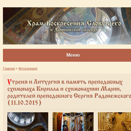
Меню
Главная
»
Фотогалерея
Утреня и Литургия в память преподобных
схимонаха Кирилла и схимонахини Марии,
родителей преподобного Сергия Радонежског
(11.10.2015)