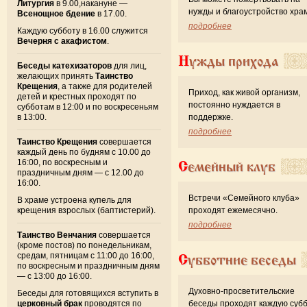
Литургия
в 9.00,накануне —
нужды и благоустройство хра
Всенощное бдение
в 17.00.
подробнее
Каждую субботу в 16.00 служится
Вечерня с акафистом
.
Нужды прихода
Беседы катехизаторов
для лиц,
желающих принять
Таинство
Крещения
, а также для родителей
Приход, как живой организм,
детей и крестных проходят по
постоянно нуждается в
субботам в 12:00 и по воскресеньям
в 13:00.
поддержке.
подробнее
Таинство Крещения
совершается
каждый день по будням с 10.00 до
16:00, по воскресным и
Семейный клуб
праздничным дням — с 12.00 до
16:00.
Встречи «Семейного клуба»
В храме устроена купель для
крещения взрослых (баптистерий).
проходят ежемесячно.
подробнее
Таинство Венчания
совершается
(кроме постов) по понедельникам,
средам, пятницам с 11:00 до 16:00,
Субботние беседы
по воскресным и праздничным дням
— с 13:00 до 16:00.
Духовно-просветительские
Беседы для готовящихся вступить в
церковный брак
проводятся по
беседы проходят каждую субб