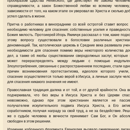
прообразом Царства Небесного, где действуют не законы человече
справедливости, а закон Божественной любви ко всякому человеку
зависимости от того, на каком этапе он уверовал во Христа и сколько до
успел сделать в жизни.
Притча о работниках в винограднике со всей остротой ставит вопрос 
необходимо человеку для спасения: собственные усилия и праведност
Божия милость. Протоиерей Игорь Якимчук рассказал о том, какие подх
этому вопросу существовали в богословии различных христиан
деноминаций. Так, католическая церковь в Средние века развивала уче
необходимости для спасения помимо веры некоторого количества д
дел, а также об якобы существовании сверхдолжных заслуг, которые
может перераспределять между людьми с помощью индульген
Злоупотребления, связанные с распространением последних, стали одн
причин возникновения протестантизма, идеологи которого учили,
спасение осуществляется только верой в Иисуса, а личные заслуги чел
для спасения никакого значения не имеют.
Православная традиция далека и от той, и от другой крайности. Она в
подчеркивала, что без веры в Иисуса Христа и без Церкви спас
невозможно, однако при этом христианин является не пасси
получателем искупительного подвига Иисуса Христа, а Его акти
соработником, получая награду за свой труд, а не за бездействие. Ре
же о судьбе человека в вечности принимает Сам Бог, и Он абсол
свободен в этом решении.
Изучение избранного фрагмента Евангелия вызвало оживленную диск