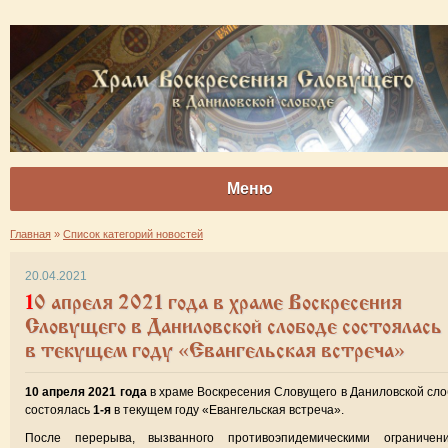
Меню
Главная
»
Список категорий новостей
20.04.2021
10 апреля 2021 года в храме Воскресения
Словущего в Даниловской слободе состоялась 
в текущем году «Евангельская встреча»
10 апреля 2021 года
в храме Воскресения Словущего в Даниловской сл
состоялась
1-я
в текущем году «Евангельская встреча».
После перерыва, вызванного противоэпидемическими ограничени