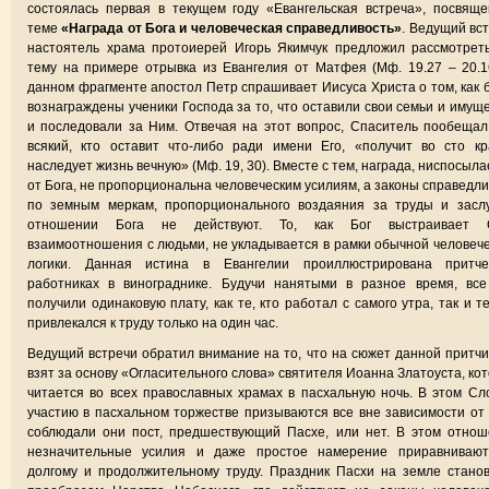
состоялась первая в текущем году «Евангельская встреча», посвящ
теме
«Награда от Бога и человеческая справедливость»
. Ведущий вс
настоятель храма протоиерей Игорь Якимчук предложил рассмотрет
тему на примере отрывка из Евангелия от Матфея (Мф. 19.27 – 20.1
данном фрагменте апостол Петр спрашивает Иисуса Христа о том, как 
вознаграждены ученики Господа за то, что оставили свои семьи и имущ
и последовали за Ним. Отвечая на этот вопрос, Спаситель пообещал
всякий, кто оставит что-либо ради имени Его, «получит во сто к
наследует жизнь вечную» (Мф. 19, 30). Вместе с тем, награда, ниспосыл
от Бога, не пропорциональна человеческим усилиям, а законы справедли
по земным меркам, пропорционального воздаяния за труды и заслу
отношении Бога не действуют. То, как Бог выстраивает 
взаимоотношения с людьми, не укладывается в рамки обычной человеч
логики. Данная истина в Евангелии проиллюстрирована притч
работниках в винограднике. Будучи нанятыми в разное время, все
получили одинаковую плату, как те, кто работал с самого утра, так и те
привлекался к труду только на один час.
Ведущий встречи обратил внимание на то, что на сюжет данной притч
взят за основу «Огласительного слова» святителя Иоанна Златоуста, ко
читается во всех православных храмах в пасхальную ночь. В этом Сл
участию в пасхальном торжестве призываются все вне зависимости от 
соблюдали они пост, предшествующий Пасхе, или нет. В этом отно
незначительные усилия и даже простое намерение приравнивают
долгому и продолжительному труду. Праздник Пасхи на земле стано