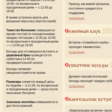
16:00, по воскресным и
Приход, как живой организм,
праздничным дням — с 12.00 до
постоянно нуждается в
16:00.
поддержке.
В храме устроена купель для
подробнее
крещения взрослых (баптистерий).
Семейный клуб
Таинство Венчания
совершается
(кроме постов) по понедельникам,
средам, пятницам с 11:00 до 16:00,
по воскресным и праздничным дням
Встречи «Семейного клуба»
— с 13:00 до 16:00.
проходят ежемесячно.
Беседы для готовящихся вступить в
подробнее
церковный брак
проводятся по
субботам в 14.00 по
предварительной записи.
Субботние беседы
Беседы проводят
священнослужители храма.
Духовно-просветительские
беседы проходят каждую субб
Панихида
служится каждый день:
по будням — в 11.00, по воскресным
подробнее
и праздничным дням — сразу после
окончания Литургии.
Евангельские встре
Заказные молебны
совершаются в
дни богослужений.
«Евангельские встречи» прох