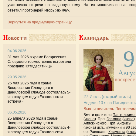
участников встречи на заданную тему. На их многочисленные воп
ответил протоиерей Игорь Якимчук.
Вернуться на предыдущую страницу
Новости
Календарь
9
04.06.2026
31 мая 2026 в храме Воскресения
Словущего торжественно встретили
праздник Пятидесятницы
Авгу
29.05.2026
воскресе
25 мая 2026 года в храме
Воскресения Словущего в
Даниловской слободе состоялась 5-
27
Июль
(старый стиль)
я в текущем году «Евангельская
встреча»
Неделя 10-я по Пятидесятн
Вмч. и целитель Пантелеим
06.05.2026
Вмч. и целителя
Пантелеимо
25 апреля 2026 года в храме
(
икона
). Прп.
Германа
(
икона
)
Воскресения Словущего в
Аляскинского. Прп.
Анфисы
Даниловской слободе состоялась 4-
(
икона
) исп., игумении и 90 се
ее. Равноапп.
Климента
(
икон
я в текущем году «Евангельская
еп. Охридского,
Наума
(
икона
)