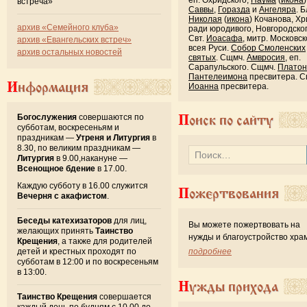
встреча»
Саввы
,
Горазда
и
Ангеляра
. Б
Николая
(
икона
) Кочанова, Хр
архив «Семейного клуба»
ради юродивого, Новгородског
Свт.
Иоасафа
, митр. Московск
архив «Евангельских встреч»
всея Руси.
Собор Смоленских
архив остальных новостей
святых
. Сщмч.
Амвросия
, еп.
Сарапульского. Сщмч.
Платон
Пантелеимона
пресвитера. С
Информация
Иоанна
пресвитера.
Богослужения
совершаются по
Поиск по сайту
субботам, воскресеньям и
праздникам —
Утреня и Литургия
в
8.30, по великим праздникам —
Литургия
в 9.00,накануне —
Всенощное бдение
в 17.00.
Каждую субботу в 16.00 служится
Пожертвования
Вечерня с акафистом
.
Беседы катехизаторов
для лиц,
Вы можете пожертвовать на
желающих принять
Таинство
нужды и благоустройство хра
Крещения
, а также для родителей
детей и крестных проходят по
подробнее
субботам в 12:00 и по воскресеньям
в 13:00.
Нужды прихода
Таинство Крещения
совершается
каждый день по будням с 10.00 до