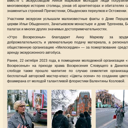
Вместе с экскурсоводом Анной Марковой молодые люди погрузили
многовековую историю столицы, узнав об архитекторах и обитателях 
знаменитых строений Пречистенки, Обыденских переулков и Остоженки.
Участники экскурсии услышали малоизвестные факты о Доме Перцов
церкви Ильи Обыденного, Зачатьевском монастыре и доме Тургенева, 
палатах и многих других значимых достопримечательностях.
«Утро Воскресенья» благодарит Анну Маркову за эруди
доброжелательность и увлекательную подачу материала, а региона
общественную организацию «Милосердие» — за пожертвование средс
аренду экскурсионного автобуса.
Ранее, 22 октября 2023 года, в помещении молодежной организации 
Воскресенья» на приходе храма Воскресения Словущего в Данилов
слободе также прошло чаепитие по случаю семилетия организац
бесплатный авторский мастер-класс «Цветы осени» по созданию цвет
фоамирана от молодой талантливой флористики Валентины Козловой.