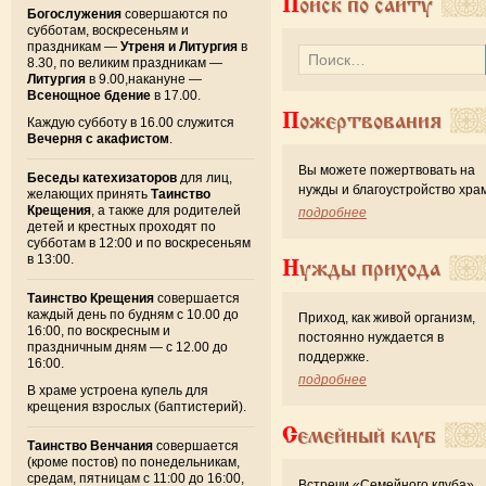
Поиск по сайту
Богослужения
совершаются по
субботам, воскресеньям и
праздникам —
Утреня и Литургия
в
8.30, по великим праздникам —
Литургия
в 9.00,накануне —
Всенощное бдение
в 17.00.
Пожертвования
Каждую субботу в 16.00 служится
Вечерня с акафистом
.
Вы можете пожертвовать на
Беседы катехизаторов
для лиц,
нужды и благоустройство хра
желающих принять
Таинство
Крещения
, а также для родителей
подробнее
детей и крестных проходят по
субботам в 12:00 и по воскресеньям
в 13:00.
Нужды прихода
Таинство Крещения
совершается
каждый день по будням с 10.00 до
Приход, как живой организм,
16:00, по воскресным и
постоянно нуждается в
праздничным дням — с 12.00 до
поддержке.
16:00.
подробнее
В храме устроена купель для
крещения взрослых (баптистерий).
Семейный клуб
Таинство Венчания
совершается
(кроме постов) по понедельникам,
средам, пятницам с 11:00 до 16:00,
Встречи «Семейного клуба»