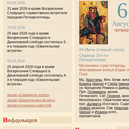
6
04.06.2026
31 мая 2026 в храме Воскресения
Словущего торжественно встретили
праздник Пятидесятницы
Авгу
29.05.2026
четвер
25 мая 2026 года в храме
Воскресения Словущего в
Даниловской слободе состоялась 5-
я в текущем году «Евангельская
24
Июль
(старый стиль)
встреча»
Седмица 10-я по
Пятидесятнице.
06.05.2026
Мученники страстотерпцы
25 апреля 2026 года в храме
благоверные князья Борис и
Воскресения Словущего в
Глеб.
Даниловской слободе состоялась 4-
Мц.
Христины
. Мчч. блгвв. кня
я в текущем году «Евангельская
Бориса
(
икона
) и
Глеба
(
икона
встреча»
св. Крещении Романа и Давид
Прп.
Поликарпа
, архим.
архив «Семейного клуба»
Печерского. Свт.
Георгия
, арх
Могилевского. Обретение мо
архив «Евангельских встреч»
прп.
Далмата
Исетского. Сщмч
архив остальных новостей
Алфея
диакона. Свв.
Николая
(
икона
) и
Иоанна
испп.,
пресвитеров.
Информация